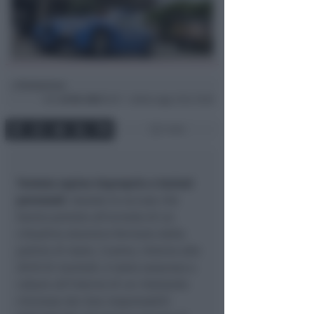
Redazione
di
Ven
22 Dic 2023
16:17 ~ ultimo agg. 6 Giu 15:56
1 min
Tentata rapina impropria e lesioni
personali
. Queste le accuse che
hanno portato all’arresto di un
cittadino straniero fermato dalla
polizia di stato. L’uomo, intorno alle
20.10 di martedì, è stato sorpreso a
rubare all’interno di un ristorante
riminese dai due responsabili