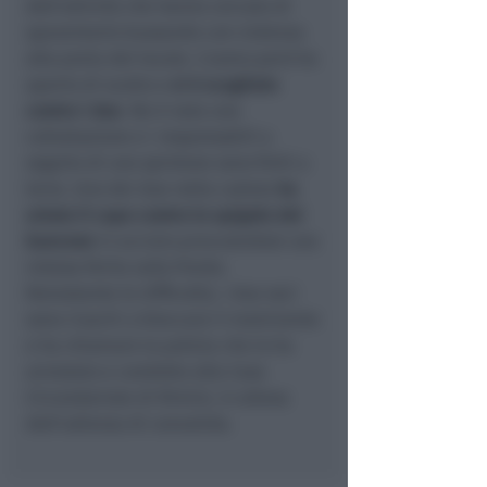
dell’attività che hanno cercato di
spaventarlo bussando con violenza
alla porta del locale. L’uomo però ha
aperto di scatto e
si è scagliato
contro i due
. Ne è nata una
colluttazione e i responsabili a
seguito di uno spintone sono finiti a
terra. Uno dei due nella caduta
ha
urtato il capo contro lo spigolo del
bancone
in acciaio procurandosi una
vistosa ferita sulla fronte.
Nonostante le difficoltà, i due soci
sono riusciti a bloccare il malvivente
e ha chiamare la polizia che lo ha
arrestato e condotto alla Casa
Circondariale di Rimini, in attesa
dell’udienza di convalida.