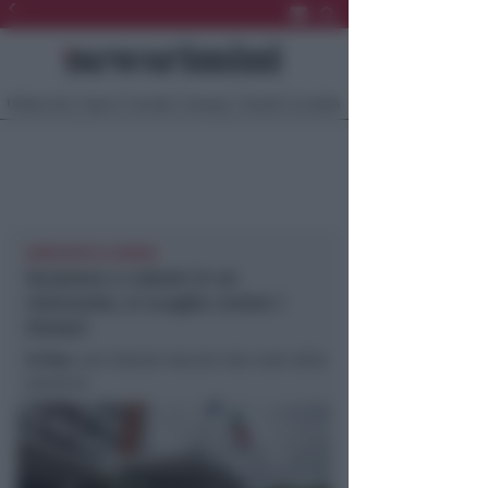
Ultima Ora
Sport
Sociale
Europa
Eventi
Località
ARRESTATO A RIMINI
Sorpreso a rubare in un
ristorante, si scaglia contro i
titolari
In foto
: una Volante davanti alla sede della
questura