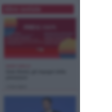
Altre notizie
BASKET SERIE A2
Dole Rimini, gli impegni della
preseason
Icaro Sport
di