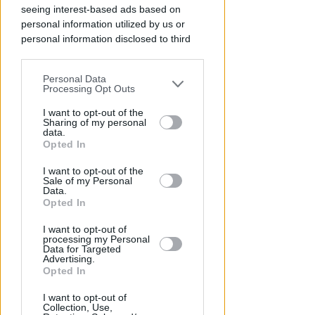
Redazione
di
seeing interest-based ads based on
personal information utilized by us or
personal information disclosed to third
parties prior to your opt-out.
Personal Data
You may separately opt-out of the further
Processing Opt Outs
disclosure of your personal information
by third parties on the IAB’s list of
I want to opt-out of the
Sharing of my personal
downstream participants.
data.
Opted In
This information may also be disclosed
TUTTE LE NOTIZIE UTILI
I want to opt-out of the
by us to third parties on the IAB’s List of
Visita del Papa: parcheggi,
Sale of my Personal
Downstream Participants that may
Data.
viabilità, trasporto pubblico,
further disclose it to other third parties.
Opted In
assistenza
I want to opt-out of
processing my Personal
Redazione
di
Data for Targeted
Advertising.
Opted In
I want to opt-out of
Collection, Use,