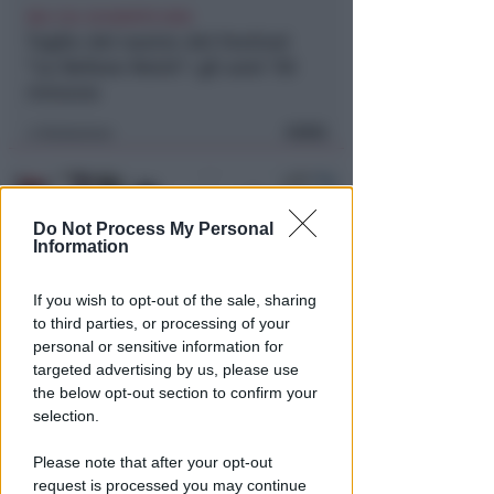
DAL 9 AL 30 AGOSTO 2026
Taglio del nastro del Festival
"Le Befane Retrò": gli anni '50
rivivono
FOTO
Redazione
di
Do Not Process My Personal
Information
If you wish to opt-out of the sale, sharing
to third parties, or processing of your
personal or sensitive information for
targeted advertising by us, please use
INSEGUIMENTO SUL BAGNASCIUGA
the below opt-out section to confirm your
Ruba portafogli in spiaggia ad
selection.
un turista e lo spintona.
Arrestato
Please note that after your opt-out
request is processed you may continue