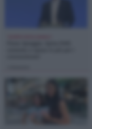
"SCEMPIO INTOLLERABILE"
Piano Spiaggia. Spina (FdI):
cemento e spese in più per i
concessionari
Redazione
di