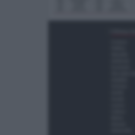
Ultima O
Cronaca
Politica
Attualità
Ambiente
Economia
Vita della C
Viabilità
Turismo
Sanità
Scuola
Lavoro
Cultura
Meteo
Giovani
Università