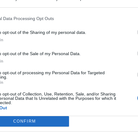
 that may further disclose it to other third parties.
l Data Processing Opt Outs
LIETO FINE
o opt-out of the Sharing of my personal data.
13enne scompare a riva, ricerche in
In
mare e via terra. Ritrovato sano e
salvo
o opt-out of the Sale of my Personal Data.
In
Lamberto Abbati
di
to opt-out of processing my Personal Data for Targeted
ing.
In
DUE INFERMIERE INDAGATE
Perde un testicolo dopo l'attesa in
o opt-out of Collection, Use, Retention, Sale, and/or Sharing
pronto soccorso, ma non c'è nesso
ersonal Data that Is Unrelated with the Purposes for which it
lected.
causale
Out
Me
LEGGI
CONFIRM
Lamberto Abbati
di