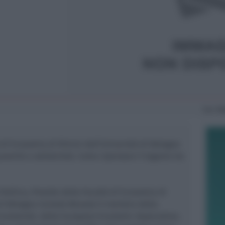
Ven
14
à di Economia di Rimini dell’Università di Bologna
povertà e solidarietà. Come ripensare il legame tra
olitica, Preside della Facoltà di Economia di
 di Bologna Corrado Benassi è membro della
 Economisti, della European Economic Association,