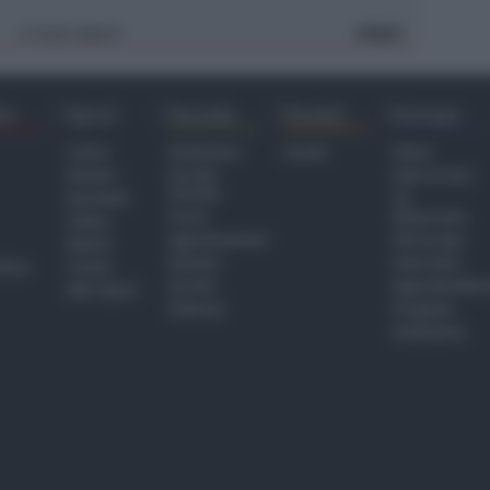
Icaro Sport
VIDEO
di
ra
Sport
Sociale
Eventi
Europa
Calcio
Redazione
Eventi
Home
Basket
Perché
Fake & Fact
Sociale
Baseball
TG
Focus
Newsroom
Volley
Appuntamenti
GR Europa
Motori
Dossier
Interviste
hiesa
Tennis
Servizi
Approfondime
Altri Sport
Podcast
Progetto
Redazione