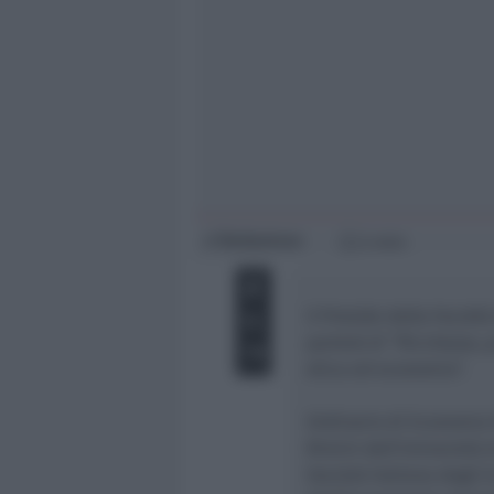
Giovani
Università
Redazione
di
2 min
Il Preside della Facolt
parlerà di “Ricchezza, 
etica ed economia”.
Ordinario di Economia P
Rimini dell’Università
Società Italiana degli