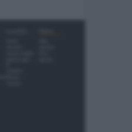
Località
Menu
Rimini
Blog
Riccione
Speciali
Santarcangelo
Fiera
Bellaria Igea
Agrinet
M.
Cattolica
nti
Misano
Coriano