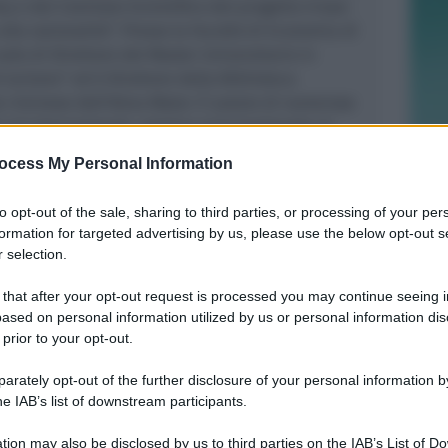
y e del Comitato Scientifico del progetto Irrsae-
alla razionalità”. Presso la Facoltà di Economia di
uolo di Direttore del Master Universitario in
 turismo” ed è Direttore della Biblioteca
de riminese dell’Alma Mater. È autore di numerose
 ed internazionali, relative principalmente al
ne del reddito e dell’eterogeneità dei consumatori
ocess My Personal Information
mercati, delle microfondazioni della
 formalizzazione logico-matematica della
to opt-out of the sale, sharing to third parties, or processing of your per
recenti, segnaliamo: C. Benassi e A. Chirco, An
formation for targeted advertising by us, please use the below opt-out s
 Equilibrium and Preference Concentration in the
 selection.
l of Economics», Springer, 2008, vol. 94(2), pp.
Chirco e M. Scrimitore, Spatial Discrimination with
 that after your opt-out request is processed you may continue seeing i
ased on personal information utilized by us or personal information dis
nd High Transportation Costs: A Note, «Economics
 prior to your opt-out.
), pp. 1-7.
rately opt-out of the further disclosure of your personal information by
no presso l’Aula Magna dell’Istituto Superiore di
he IAB’s list of downstream participants.
arvelli” (San Fortunato, via Covignano 265, Rimini).
tion may also be disclosed by us to third parties on the IAB’s List of 