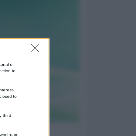
sonal or
ection to
nterest-
closed to
 third
Downstream