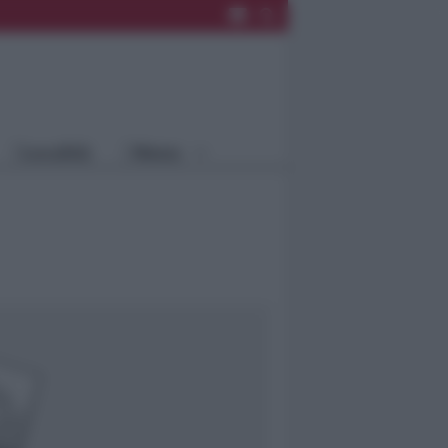
Rimini
Blog
Riccione
Speciali
Santarcangelo
Fiera
Bellaria Igea
Agrinet
M.
Cattolica
Misano
Località
Menu
Coriano
Rimini
Blog
Riccione
Speciali
Santarcangelo
Fiera
Bellaria Igea M.
Agrinet
Cattolica
Misano
Coriano