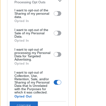
You may separately opt-out of the further
Processing Opt Outs
disclosure of your personal information
by third parties on the IAB’s list of
I want to opt-out of the
Sharing of my personal
downstream participants.
data.
Opted In
DOPO I RECENTI EPISODI
This information may also be disclosed
Sicurezza a Riccione. Il M5S:
I want to opt-out of the
by us to third parties on the IAB’s List of
serve confronto politico serio e
Sale of my Personal
Downstream Participants that may
Data.
non scaricabarile
further disclose it to other third parties.
Opted In
Redazione
di
I want to opt-out of
processing my Personal
Data for Targeted
Advertising.
Opted In
I want to opt-out of
Collection, Use,
Retention, Sale, and/or
Sharing of my Personal
Data that Is Unrelated
with the Purposes for
which it was collected.
Opted Out
TANA VINCE A JESI
CONFIRM