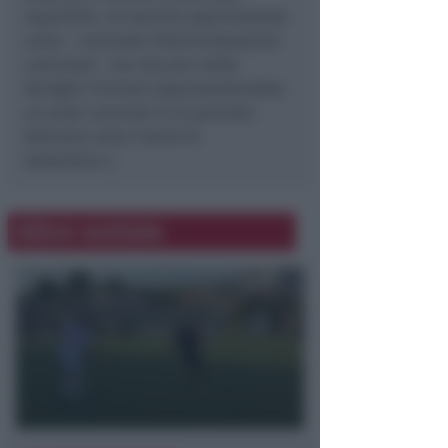
reperibile. Un servizio sperimentale
certo – conclude l’Amministrazione
comunale - ma che per molte
famiglie riminesi rappresenterebbe
un aiuto concreto in un periodo
delicato come l’avvio di
settembre.».
Altre notizie