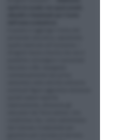
dirigenti scolastici —
dobbiamo
aprire le scuole con spazi pronti,
allestiti e funzionali per l'avvio
dell'anno scolastico»
.
A questo si aggiunge il tema del
personale educativo, soprattutto
quello dedicato all’inclusione. I
dirigenti hanno chiarito che non è
possibile coinvolgere il personale
docente e ATA, impegnato
contrattualmente dal primo
settembre nelle attività ordinarie:
eventuali figure aggiuntive dovranno
quindi essere reperite
esternamente, attraverso gli
educatori del Terzo settore. Una
condizione che, come sottolineato
dal Comune, è essenziale per
garantire pari accesso al servizio.