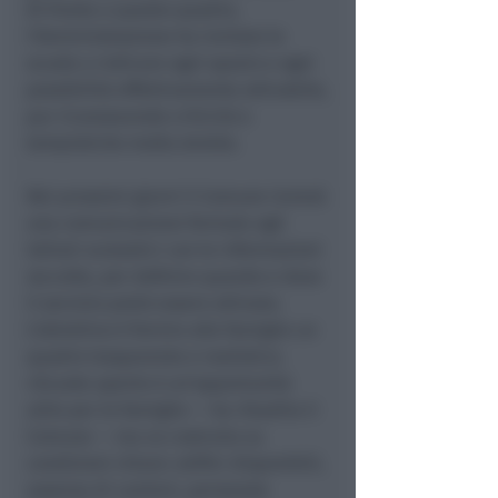
Di fronte a questo quadro,
l’Amministrazione ha invitato le
scuole a indicare ogni spazio e ogni
possibilità effettivamente attivabile,
pur riconoscendo criticità e
tempistiche molto strette.
Nei prossimi giorni il Comune invierà
una comunicazione formale agli
Istituti scolastici con le informazioni
raccolte, per definire quando e dove
il servizio potrà essere attivato.
L’obiettivo è fornire alle famiglie un
quadro trasparente e realistico.
«Scuole aperte è un’opportunità
utile per le famiglie — ha ribadito il
Comune — ma va costruita su
condizioni chiare: edifici disponibili,
assenza di cantieri, personale