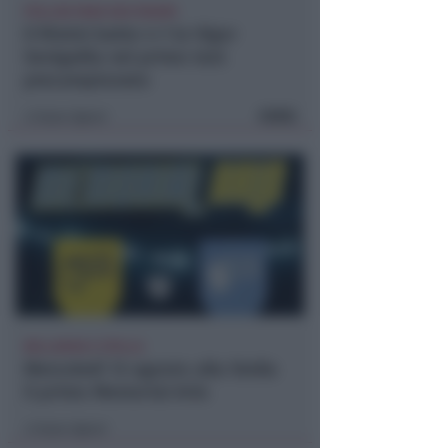
POLLINI PARA DUE RIGORI
Il Rimini batte 4-1 la Vigor
Senigallia nel primo test
precampionato
FOTO
Icaro Sport
di
BELLARIVA E STELLA
Mercoledì 12 agosto alla Stella
il primo Memorial Arlo
Icaro Sport
di