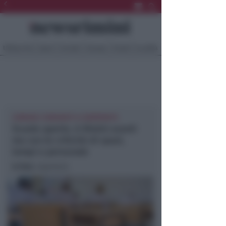
Ultima Ora
Sport
Sociale
Europa
Eventi
Località
COMUNE E DIRIGENTI A CONFRONTO
Scuole aperte. A Rimini avanti
ma con le criticità di spazi,
tempi e personale
In foto
: repertorio