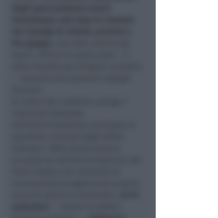
degli spazi potranno essere
formalizzate solo dopo la riunione
dei Consigli di istituto, prevista a
fine giugno
, una volta conclusi gli
esami. «Prima di quella data — è
stato ribadito dai dirigenti scolastici
— nessuno può assumere impegni
formali».
Al centro del confronto, spiega il
resoconto trasmesso
dall'Amministrazione Comunale, la
questione concreta degli edifici
scolastici. Molti plessi saranno
occupati da attività ministeriali, dal
Piano Estate o da interventi di
manutenzione programmati proprio
nei primi giorni di settembre.
«Il 15
settembre
— hanno ricordato i