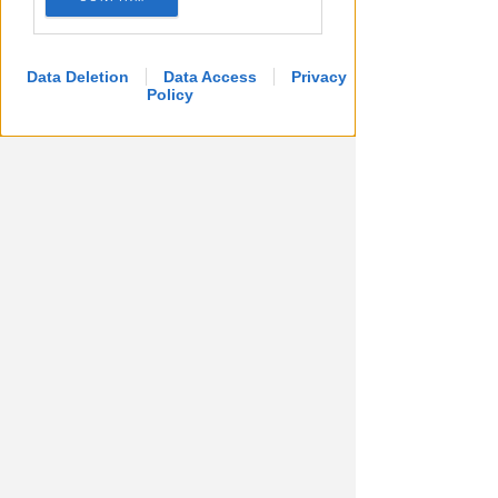
Scatta il torneo nazionale Open
femminile del Tennis Club
Viserba
Data Deletion
Data Access
Privacy
Policy
Icaro Sport
di