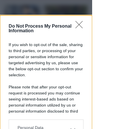
Do Not Process My Personal
Information
If you wish to opt-out of the sale, sharing
to third parties, or processing of your
personal or sensitive information for
VACANZA TRAGICA
targeted advertising by us, please use
Va in caserma per denunciare la
the below opt-out section to confirm your
scomparsa del marito, ma
selection.
scopre che è morto
Please note that after your opt-out
Lamberto Abbati
di
request is processed you may continue
seeing interest-based ads based on
personal information utilized by us or
personal information disclosed to third
parties prior to your opt-out.
Personal Data