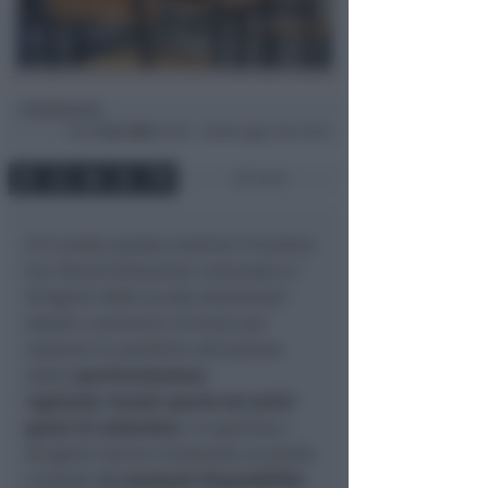
Redazione
di
Ven
5 Giu 2026
12:00 ~ ultimo agg. 6 Giu 10:13
2 min
Si è svolto questa mattina l’incontro
tra l’Amministrazione comunale e i
dirigenti delle scuole elementari
statali e paritarie riminesi per
valutare la possibile attivazione
della
sperimentazione
regionale
Scuole aperte
nei primi
giorni di settembre
. In apertura, i
dirigenti hanno richiamato un punto
centrale:
le eventuali disponibilità