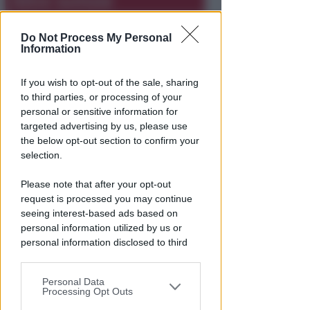
Altre notizie
Do Not Process My Personal
Information
If you wish to opt-out of the sale, sharing
to third parties, or processing of your
personal or sensitive information for
targeted advertising by us, please use
the below opt-out section to confirm your
selection.
ACCOLTI DAGLI AMMINISTRATORI
178 studenti all'Arena Francesca
Please note that after your opt-out
da Rimini per la Cerimonia dei
request is processed you may continue
traguardi
seeing interest-based ads based on
personal information utilized by us or
FOTO
Redazione
di
personal information disclosed to third
parties prior to your opt-out.
Personal Data
You may separately opt-out of the further
Processing Opt Outs
disclosure of your personal information