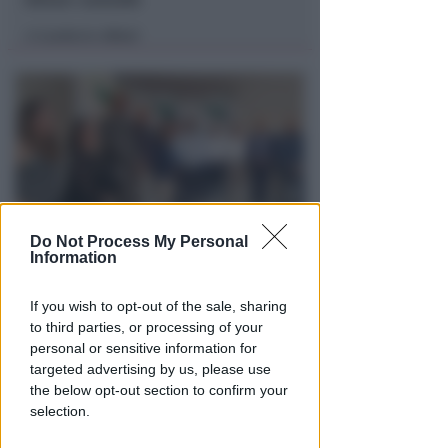
Lamberto Abbati
di
Do Not Process My Personal
Information
TRE QUELLI RIMINESI
Bando hub Urbani: la Regione
If you wish to opt-out of the sale, sharing
aumenta le risorse e finanzia
to third parties, or processing of your
tutti i progetti
personal or sensitive information for
targeted advertising by us, please use
Redazione
di
the below opt-out section to confirm your
selection.