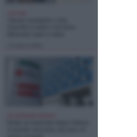
LIETO FINE
13enne scompare a riva,
ricerche in mare e via terra.
Ritrovato sano e salvo
Lamberto Abbati
di
DUE INFERMIERE INDAGATE
Perde un testicolo dopo l'attesa
in pronto soccorso, ma non c'è
nesso causale