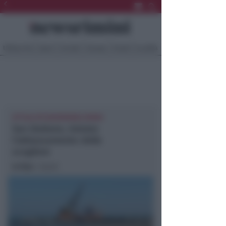
Ultima Ora
Sport
Sociale
Europa
Eventi
Località
ATTUALITÀ NEWSRIMINI RIMINI
San Giuliano, iniziato
l’abbassamento delle
scogliere
In foto
: i lavori