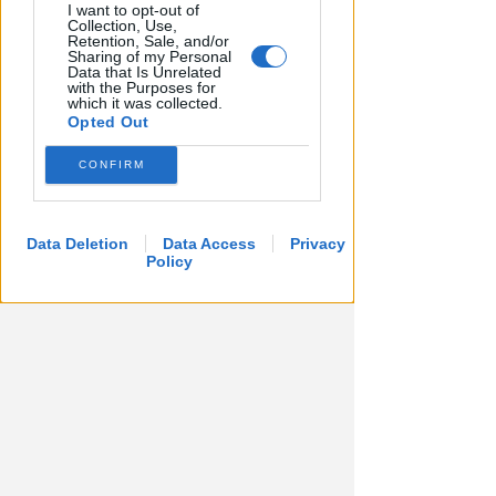
I want to opt-out of
CRER FIGC LND
Collection, Use,
Ecco i gironi di Eccellenza:
Retention, Sale, and/or
Sharing of my Personal
Rimini nel B, l'Ars Et Labor è nel
Data that Is Unrelated
with the Purposes for
girone A
which it was collected.
Opted Out
VIDEO
Icaro Sport
di
CONFIRM
Data Deletion
Data Access
Privacy
Policy