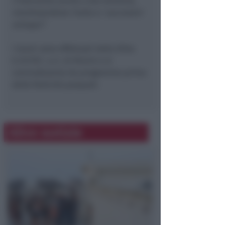
l’intervento anche a San Giuliano,
monitorandone l’esito e i successivi
sviluppi”.
I lavori sono effettuati dalla Ditta
E.CO.TEC. s.r.l. di Rimini e si
concluderanno da programma prima
delle festività pasquali.
Altre notizie