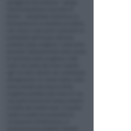
spiaggia di San Giuliano – spiega
l’Amministrazione Comunale di
Rimini – attualmete determina la
formazione di un tombolo di sabbia,
che riduce a soli pochi centimetri la
profondità dell’acqua nell’area
protetta dalla scogliera. L’intervento
prevede l’abbassamento della quota
di sommità della scogliera a 0,80
metri sul livello del mare rispetto
agli 1,6 metri attuali con contestuale
allargamento. Si creerà inoltre nella
zona centrale del braccio della
scogliera parallelo alla linea di riva,
una parte ancora più bassa, proprio
a livello del medio mare. In questo
modo si andrà ad aumentare la
circolazione idrodinamica, si
renderanno più profondi i fondali