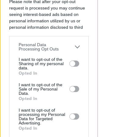
Please note that after your opt-out
request is processed you may continue
seeing interest-based ads based on
personal information utilized by us or
personal information disclosed to third
parties prior to your opt-out.
Personal Data
You may separately opt-out of the further
PIAZZA TRE MARTIRI
Processing Opt Outs
Aspettando papa Leone, una
disclosure of your personal information
by third parties on the IAB’s list of
I want to opt-out of the
ligaza in piazza Tre Martiri
Sharing of my personal
downstream participants.
data.
Redazione
di
Opted In
This information may also be disclosed
I want to opt-out of the
by us to third parties on the IAB’s List of
Sale of my Personal
Downstream Participants that may
Data.
further disclose it to other third parties.
Opted In
I want to opt-out of
processing my Personal
Data for Targeted
Advertising.
Opted In