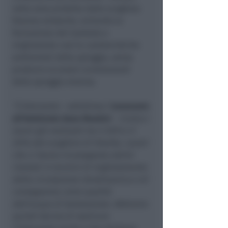
nella zona protetta dalla scogliera
foranea esistente, evitando la
formazione del tombolo e
migliorando così le caratteristiche
ambientali della spiaggia, senza
produrre eccessivi arretramenti
della spiaggia emersa.
“L’intervento
– sottolinea l’
assessore
all’Ambiente Anna Montini
–
ricalca i
lavori già realizzati tra il 2015 e il
2016 alle scogliere di Viserba. Lavori
che ci hanno riconsegnato ottimi
risultati in termini di miglioramento
della circolazione idrodinamica e di
conseguenza come qualità
dell’acqua di balneazione. Abbiamo
quindi deciso di replicare