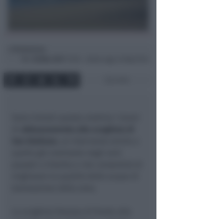
Redazione
di
Mar
28 Mar 2017
13:28 ~ ultimo agg. 24 Mag 19:24
2 min
Sono iniziati questa mattina i lavori
di
abbassamento alla scogliera di
San Giuliano
, un intervento simile a
quello già realizzato negli anni
passati a Viserba e che consentirà di
migliorare la qualità delle acque di
balneazione della zona.
La scogliera foranea di fronte alla