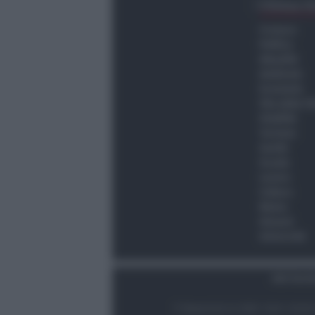
Ultima O
Cronaca
Politica
Attualità
Ambiente
Economia
Vita della C
Viabilità
Turismo
Sanità
Scuola
Lavoro
Cultura
Meteo
Giovani
Università
Dati Socie
© Newsrimini.it 2025. Tutti i diritt