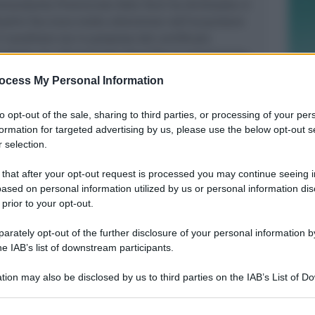
omandante Provinciale Aldo Terzi ha dichiarato: è
tadini facciano molta attenzione nell’acquistare
l venditore sia in possesso del certificato
rodotto sia chiaramente descritta la provenienza.
ocess My Personal Information
to opt-out of the sale, sharing to third parties, or processing of your per
formation for targeted advertising by us, please use the below opt-out s
 selection.
REPORT ANNUALE 2025
Stipendi, forniture, tributi. 145
 that after your opt-out request is processed you may continue seeing i
milioni distribuiti da Hera nel
ased on personal information utilized by us or personal information dis
riminese
 prior to your opt-out.
rately opt-out of the further disclosure of your personal information by
Redazione
di
he IAB’s list of downstream participants.
RICHIESTA SPIEGAZIONI
tion may also be disclosed by us to third parties on the IAB’s List of 
Post razzista legato a Riccione su un
 that may further disclose it to other third parties.
canale a nome Lega. La sindaca: