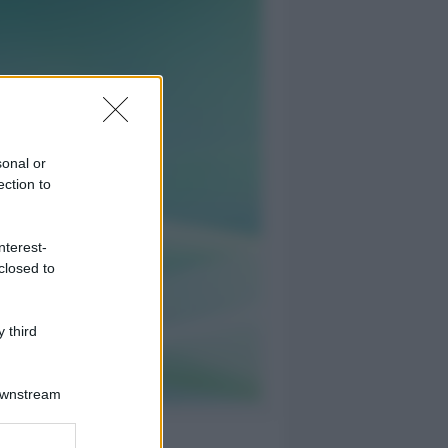
sonal or
ection to
nterest-
closed to
 third
Downstream