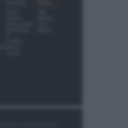
Località
Menu
Rimini
Blog
Riccione
Speciali
Santarcangelo
Fiera
Bellaria Igea
Agrinet
M.
Cattolica
nti
Misano
Coriano
le di Rimini n.7/2003 del 07/05/2003,