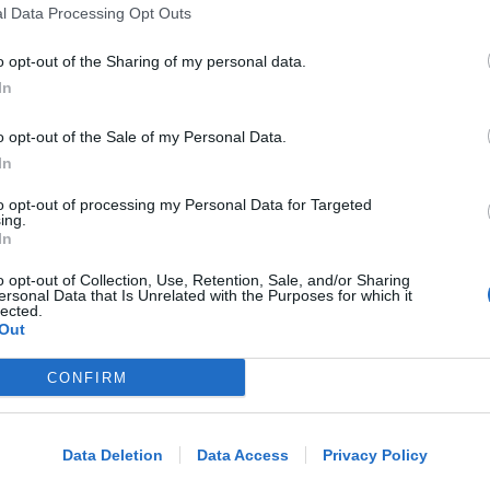
gravissimo
l Data Processing Opt Outs
o opt-out of the Sharing of my personal data.
Redazione
di
In
VITTIMA UN ANZIANO RIMINESE
o opt-out of the Sale of my Personal Data.
Borseggi sul Metromare, ladri
In
arrestati grazie all'occhio esperto di
un agente
to opt-out of processing my Personal Data for Targeted
ing.
In
Lamberto Abbati
di
o opt-out of Collection, Use, Retention, Sale, and/or Sharing
ersonal Data that Is Unrelated with the Purposes for which it
lected.
OSSERVATORIO CGIL INCA
Out
Allarme infortuni sul lavoro a Rimini:
+13% nel primo semestre dell'anno
CONFIRM
Me
LEGGI
Redazione
di
Data Deletion
Data Access
Privacy Policy