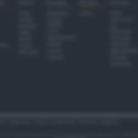
ra
Sport
Sociale
Eventi
Europa
Calcio
Redazione
Eventi
Home
Basket
Perché
Fake & Fact
Sociale
Baseball
TG
Focus
Newsroom
Volley
Appuntamenti
GR Europa
Motori
Dossier
Interviste
hiesa
Tennis
Servizi
Approfondime
Altri Sport
Podcast
Progetto
Redazione
tari
Codice etico
Privacy e Cookie Policy
Redazione
Pubblicità
i sono riservati. Newsrimini.it è una testata registrata Reg. presso il tribuna