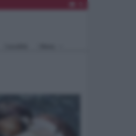
Rimini
Blog
Riccione
Speciali
Santarcangelo
Fiera
Bellaria Igea
Agrinet
M.
Cattolica
Misano
Località
Menu
Coriano
Rimini
Blog
Riccione
Speciali
Santarcangelo
Fiera
Bellaria Igea M.
Agrinet
Cattolica
Misano
Coriano