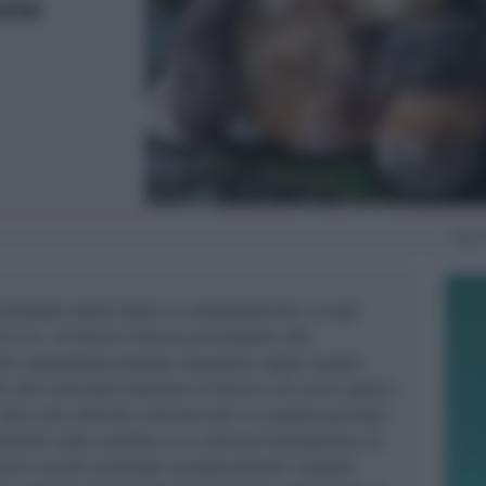
one
Ven
Forestale dello Stato in collaborazione con gli
’A.U.S.L. di Rimini hanno provveduto alla
ale sequestrato.Questo sequestro segue quello
le del Comando Stazione di Rimini nei primi giorni
altre due attività commerciali. In questo periodo
controlli sulla vendita e la commercializzazione di
enire anche eventuali avvelenamenti risultati