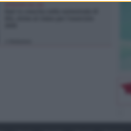
APPROVATO DAL CDA
Dati in crescita nella semestrale di
IEG, stime al rialzo per l'esercizio
2026
Redazione
di