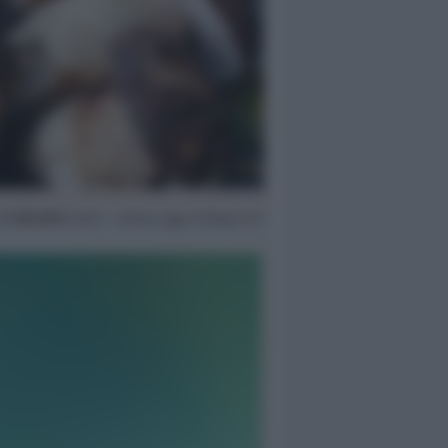
11 Ott 2013
16:49 ~ ultimo agg. 16 Mag 21:11