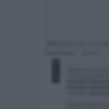
Giovani
Università
In foto
: Giovanni Casadei e Gennaro Ma
Andrea Polazzi
di
1 min
Dopo Rimini Sud sara
della nuova puntata d
Mercoledì in diretta da
Giovanni Casadei del 
comunale, e
Gennaro M
Come di consueto è pos