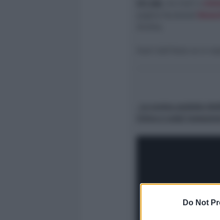
511 336
, via mail a
reda
pagina facebook
Newsr
diretta.
Fuori dall’Aula va in re
. La scorsa puntata ded
Civico e Luigi Campores
Do Not Pr