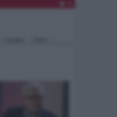
Rimini
Blog
Riccione
Speciali
Santarcangelo
Fiera
Bellaria Igea
Agrinet
M.
Cattolica
Misano
Località
Menu
Coriano
Rimini
Blog
Riccione
Speciali
Santarcangelo
Fiera
Bellaria Igea M.
Agrinet
Cattolica
Misano
Coriano