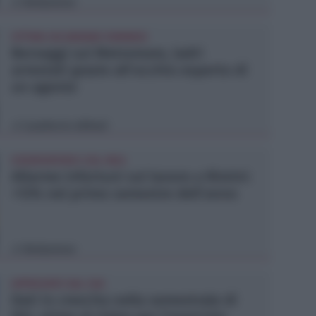
Redazione
di
VITTIMA UN ANZIANO RIMINESE
Borseggi sul Metromare, ladri
arrestati grazie all'occhio esperto di
un agente
Lamberto Abbati
di
OSSERVATORIO CGIL INCA
Allarme infortuni sul lavoro a Rimini:
+13% nel primo semestre dell'anno
Redazione
di
APPROVATO DAL CDA
Dati in crescita nella semestrale di