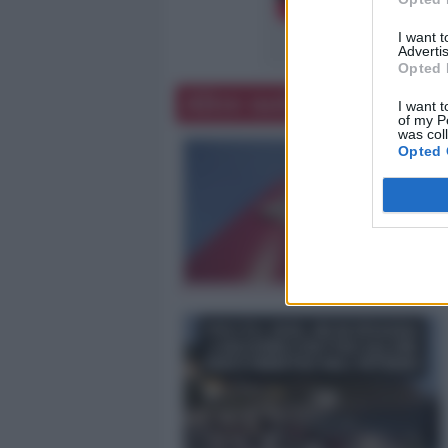
I want 
Advertis
Opted 
Altre notizie
I want t
of my P
was col
Opted 