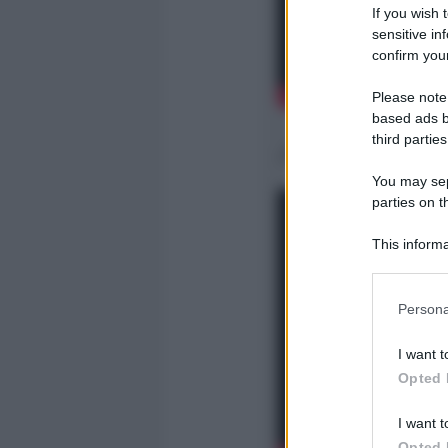
If you wish 
sensitive in
confirm your
Please note
based ads b
third parties
. Tutte le puntate di Fu
You may sepa
parties on t
This informa
Participants
Persona
I want t
Opted 
I want t
Opted 