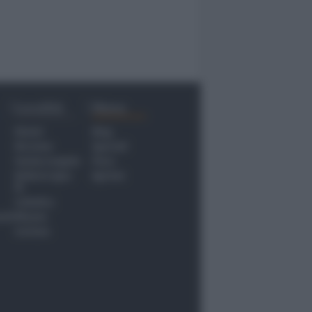
Località
Menu
Rimini
Blog
Riccione
Speciali
Santarcangelo
Fiera
Bellaria Igea
Agrinet
M.
Cattolica
nti
Misano
Coriano