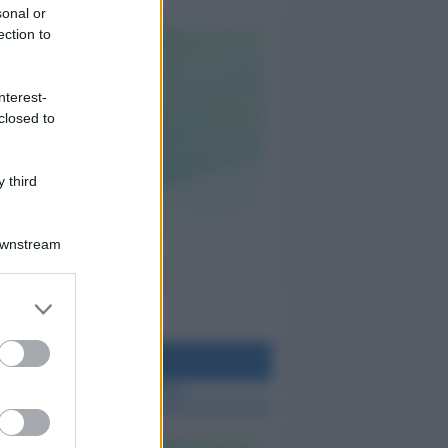
sonal or
ection to
nterest-
closed to
 third
Downstream
teo Rimini
 TUTTE LE NOTIZIE SUL METEO