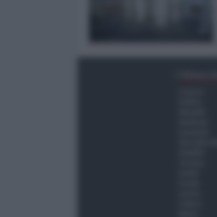
Ultima O
Cronaca
Politica
Attualità
Ambiente
Economia
Vita della C
Viabilità
Turismo
Sanità
Scuola
Lavoro
Cultura
Meteo