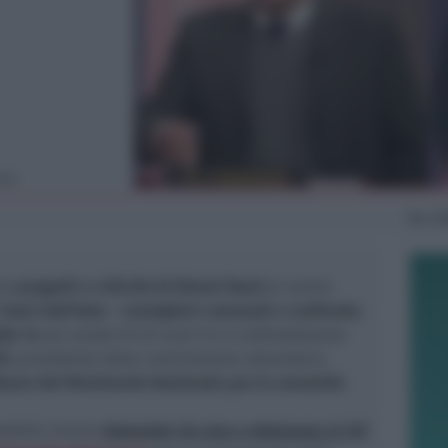
uro
Mar
2
nno
progetti e criticità di Rimini Nord
al centro
i
Fuori dall’Aula – consiglieri comunali a confronto
.
lle 14
sul canale 91 di Icaro Tv si confronteranno
PD
, presidente della commissione urbanistica
auro del Movimento Nazionale per la sovranità
.
sibile inviare
domande via sms e whatsapp al 337