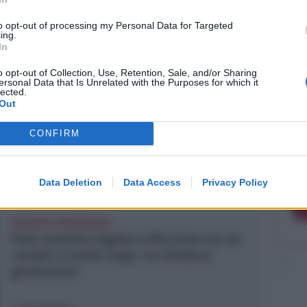
to opt-out of processing my Personal Data for Targeted
ing.
In
o opt-out of Collection, Use, Retention, Sale, and/or Sharing
ersonal Data that Is Unrelated with the Purposes for which it
lected.
REPORT ANNUALE 2025
Out
Stipendi, forniture, tributi. 145
milioni distribuiti da Hera nel
CONFIRM
riminese
Data Deletion
Data Access
Privacy Policy
Redazione
di
RICHIESTA SPIEGAZIONI
Post razzista legato a Riccione su un
canale a nome Lega. La sindaca:
gravissimo