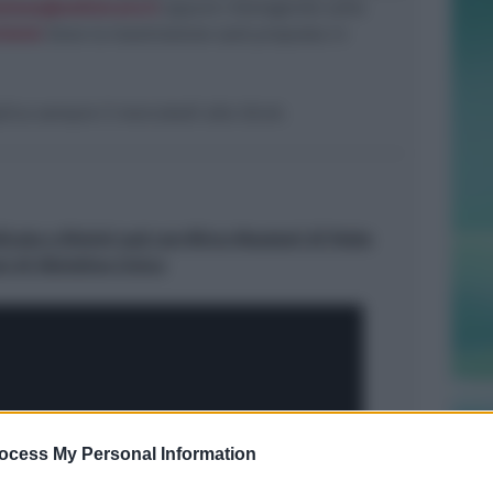
zione@radioicaro.it
oppure interagendo sulla
imini
dove la trasmissione sarà proposta in
plica sempre il mercoledì alle 20.40.
icata a Rimini sud con Mirco Muratori di Patto
i di Obiettivo Civico
ocess My Personal Information