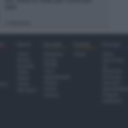
IEG, stime al rialzo per l'esercizio
2026
Redazione
di
ra
Sport
Sociale
Eventi
Europa
Calcio
Redazione
Eventi
Home
Basket
Perché
Fake & Fact
Sociale
Baseball
TG
Focus
Newsroom
Volley
Appuntamenti
GR Europa
Motori
Dossier
Interviste
hiesa
Tennis
Servizi
Approfondime
Altri Sport
Podcast
Progetto
Redazione