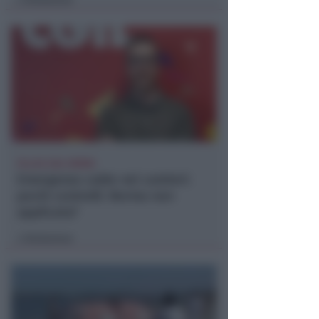
di
FILLEA CGIL RIMINI
Emergenza caldo nei cantieri:
pochi controlli. Norma non
applicata?
Redazione
di