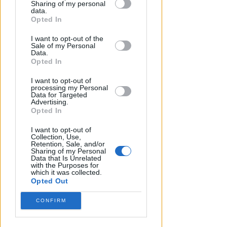
A CAVALLO DELLA MEZZANOTTE
Sharing of my personal
downstream participants.
data.
Caos a Riccione: prima la rissa
Opted In
poi l'assalto ai veicoli e le
This information may also be disclosed
testate al bus
I want to opt-out of the
by us to third parties on the IAB’s List of
Sale of my Personal
Downstream Participants that may
Data.
Redazione
di
further disclose it to other third parties.
Opted In
I want to opt-out of
processing my Personal
Data for Targeted
Advertising.
Opted In
I want to opt-out of
Collection, Use,
Retention, Sale, and/or
Sharing of my Personal
Data that Is Unrelated
with the Purposes for
which it was collected.
Opted Out
CONFIRM