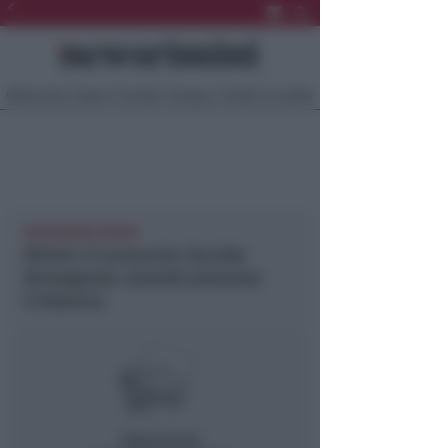
Ultima Ora
Sport
Sociale
Europa
Eventi
Località
NEWSRIMINI RIMINI
Rimini: il Consorzio Sociale
Romagnolo venerdì presenta
il bilancio