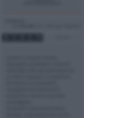
Redazione
di
Mar
2 Nov 2004
11:46 ~ ultimo agg. 11 Mag 00:08
1 min
Venerdì il Cosorzio Sociale
Romagnolo presenterà il bilancio
2002/2003 nella sala polivalente di
via Dario Campana. Il consorzio è
formato da 16 cooperative
impegnate nell’inserimento
lavorativo e sociale di persone
svantaggiate.
Fra gli altri interverranno Alma
Bertozzi, responsabile dei servizi