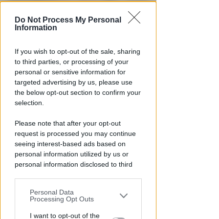
Do Not Process My Personal
Information
If you wish to opt-out of the sale, sharing
INTORNO ALLE 9
to third parties, or processing of your
Corpo senza vita in acqua
personal or sensitive information for
all'altezza di Miramare.
targeted advertising by us, please use
Accertamenti sull'identità
the below opt-out section to confirm your
selection.
Redazione
di
Please note that after your opt-out
request is processed you may continue
seeing interest-based ads based on
personal information utilized by us or
personal information disclosed to third
parties prior to your opt-out.
Personal Data
You may separately opt-out of the further
Processing Opt Outs
disclosure of your personal information
by third parties on the IAB’s list of
I want to opt-out of the