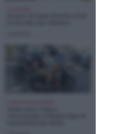
IL 10 AGOSTO
Al parco di Santa Giustina arriva
la seconda oasi climatica
Redazione
di
31 MULTE IN POCHI GIORNI
Senza casco, targa e
assicurazione. A Bellaria-Igea M.
monopattini nel mirino
Redazione