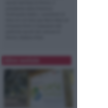
sociali dell’Ausl di Rimini, il
presidente della Provincia
Ferdinando Fabbri, i presidenti di
Hera srl e di Hera spa Mario Masi ed
Ermanno Vichi e l’assessore alle
politiche sociali del comune di
Rimini, Stefano Vitali.
Altre notizie