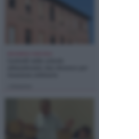
BOLOGNESE E NON SOLO
Controlli nelle colonie
abbandonate: due denunce per
invasione arbitraria
Redazione
di