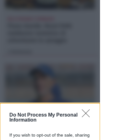
NO A PISCINE E TERRAZZE
Piano Arenile. Renzi (FdI):
maldestro tentativo di
urbanizzare la spiaggia
Redazione
di
Do Not Process My Personal
Information
SABATO AL "BIANCHELLI"
Ingresso gratuito per il test
If you wish to opt-out of the sale, sharing
match tra Vigor Senigallia e