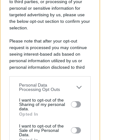
to third parties, or processing of your
Rimini
personal or sensitive information for
targeted advertising by us, please use
Icaro Sport
di
the below opt-out section to confirm your
selection.
Please note that after your opt-out
request is processed you may continue
seeing interest-based ads based on
personal information utilized by us or
personal information disclosed to third
parties prior to your opt-out.
Personal Data
You may separately opt-out of the further
CRER FIGC LND
Processing Opt Outs
disclosure of your personal information
Ecco il calendario di Eccellenza:
by third parties on the IAB’s list of
I want to opt-out of the
per il Rimini prima sul campo
Sharing of my personal
downstream participants.
della Sammaurese
data.
Opted In
This information may also be disclosed
VIDEO
Icaro Sport
di
I want to opt-out of the
by us to third parties on the IAB’s List of
Sale of my Personal
Downstream Participants that may
Data.
further disclose it to other third parties.