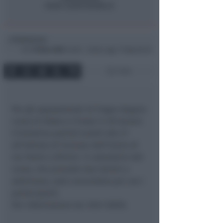
Redazione
di
Gio
18 Nov 2004
16:38 ~ ultimo agg. 11 Mag 00:36
1 min
Per gli appassionati di lingue doppio
corso di Arabo e Cinese in 28 lezioni.
L’iniziativa partirà lunedì alle 21
all’Istituto di Scienze dell’Uomo di
via Tonini a Rimini. Il calendario del
corso, che prevede due lezioni a
settimana, sarà concordato poi con i
partecipanti.
Per informazioni tel. 0541 50555.