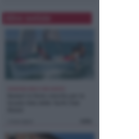
Altre notizie
ISCRIZIONI SINO A FINE AGOSTO
Numeri in forte crescita per la
Scuola Vela dello Yacht Club
Rimini
FOTO
Icaro Sport
di