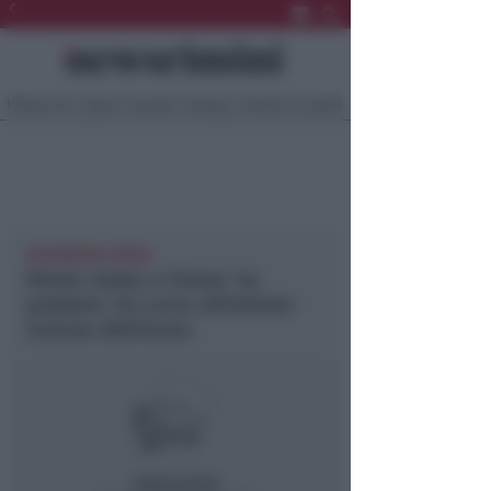
Ultima Ora
Sport
Sociale
Europa
Eventi
Località
NEWSRIMINI RIMINI
Rimini. Arabo e Cinese ‘no
problem’. Un corso all’Istituto
Scienze dell’Uomo