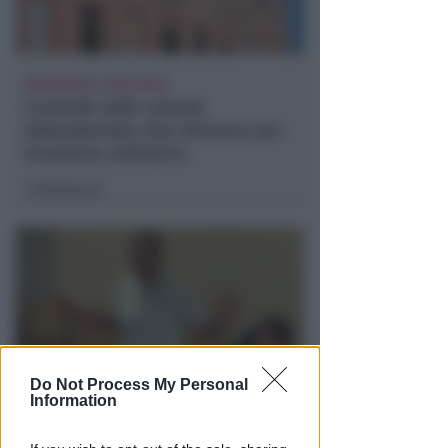
BOLOGNESE E NON SOLO
Controlli nelle colonie
abbandonate: due denunce per
invasione arbitraria
Redazione
di
Do Not Process My Personal
Information
NO A PISCINE E TERRAZZE
Piano Arenile. Renzi (FdI):