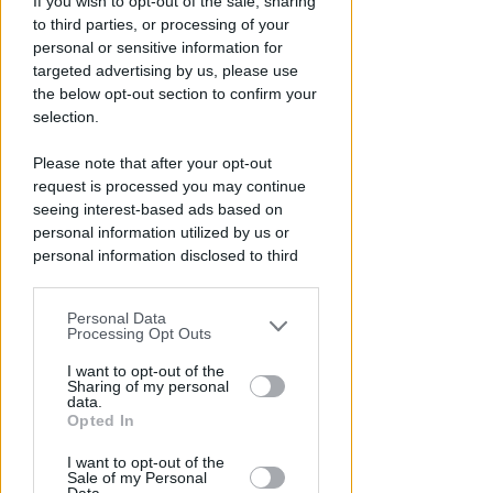
If you wish to opt-out of the sale, sharing
maldestro tentativo di
to third parties, or processing of your
urbanizzare la spiaggia
personal or sensitive information for
targeted advertising by us, please use
Redazione
di
the below opt-out section to confirm your
selection.
Please note that after your opt-out
request is processed you may continue
seeing interest-based ads based on
personal information utilized by us or
personal information disclosed to third
parties prior to your opt-out.
Personal Data
You may separately opt-out of the further
Processing Opt Outs
SABATO AL "BIANCHELLI"
disclosure of your personal information
Ingresso gratuito per il test
by third parties on the IAB’s list of
I want to opt-out of the
match tra Vigor Senigallia e
Sharing of my personal
downstream participants.
data.
Rimini
Opted In
This information may also be disclosed
Icaro Sport
di
I want to opt-out of the
by us to third parties on the IAB’s List of
Sale of my Personal
Downstream Participants that may