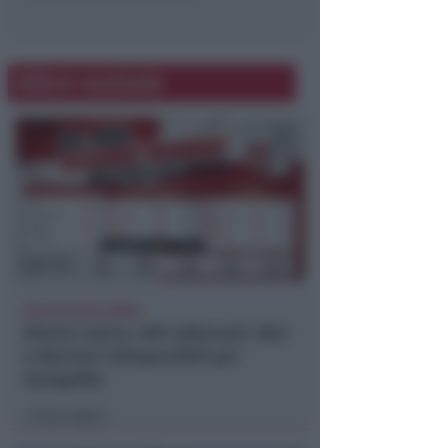
Altre notizie
CALCIO ECCELLENZA
Rimini Calcio: 509 abbonati. Nisi
e Bertani indisponibili per
Senigallia
Icaro Sport
di