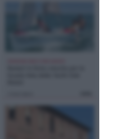
ISCRIZIONI SINO A FINE AGOSTO
Numeri in forte crescita per la
Scuola Vela dello Yacht Club
Rimini
FOTO
Icaro Sport
di