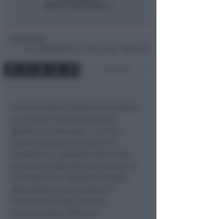
Redazione
di
Mar
1 Mar 2005
12:39 ~ ultimo agg. 11 Mag 03:56
1 min
Al via al Centro d’Amicizia di Rimini
un ciclo di corsi formativi per
genitori ed educatori. Il primo
appuntamento dei quattro in
programma, è giovedì alle 21 alla
parrocchia della Riconciliazione in
via della Fiera. Relatore il dottor
Mario Pastore che parlerà di
“Elementi di base per una
comunicazione efficace”.