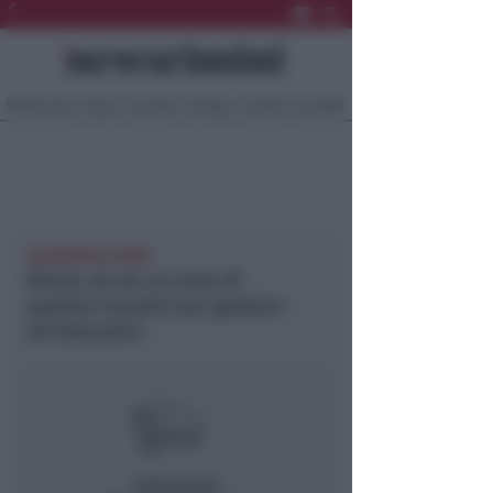
Ultima Ora
Sport
Sociale
Europa
Eventi
Località
NEWSRIMINI RIMINI
Rimini. Al via un ciclo di
quattro incontri per genitori
ed educatori