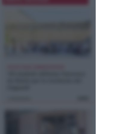
ACCOLTI DAGLI AMMINISTRATORI
178 studenti all'Arena Francesca
da Rimini per la Cerimonia dei
traguardi
FOTO
Redazione
di