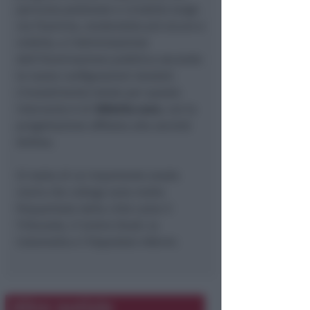
percorso pedonale e ciclabile lungo
via Flaminia, rendendolo più sicuro e
visibile, e l'ottimizzazione
dell'illuminazione pubblica secondo
le nuove configurazioni stradali.
L'investimento totale per questo
intervento è di
300mila euro
, con la
progettazione affidata alla società
Anthea.
Si tratta di un importante snodo
viario che collega zone molto
frequentate della città come il
Tribunale, il Centro Studi, la
Colonnella e l'Ospedale Infermi.
Altre notizie