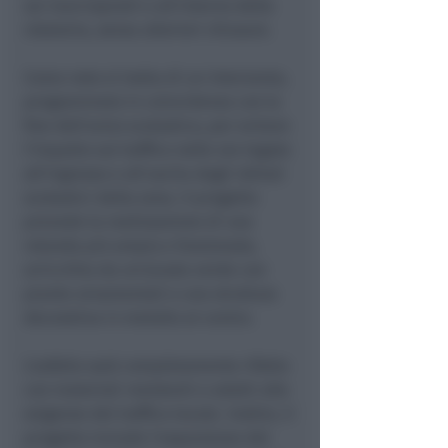
sui marciapiedi e all'interno della
rotatoria, senza ulteriori chiusure.
Come noto si tratta di un intervento,
programmato in coincidenza con la
fine dell'anno scolastico, per evitare
l'impatto sul traffico nelle ore legate
all'ingresso e all'uscita dagli istituti
scolastici della zona. Il progetto
prevede la realizzazione di una
rotonda più ampia e funzionale,
arricchita da un'aiuola verde con
piante ornamentali e una struttura
decorativa in metallo al centro.
L'asfalto sarà completamente rifatto
con materiali resistenti e adatti alle
esigenze del traffico locale. Inoltre, il
progetto include l'espansione del