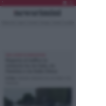
Ultima Ora
Sport
Sociale
Europa
Eventi
Località
ORA LAVORI SU MARCIAPIEDI
Riaperta al traffico la
rotatoria tra via Fada, via
Flaminia e via Dalla Chiesa
In foto
: l'attuale rotatoria tra via Fada e via
Flaminia