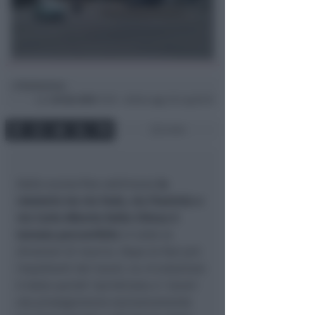
Redazione
di
Lun
30 Giu 2025
11:59 ~ ultimo agg. 30 Lug 05:15
2 min
Dallo scorso fine settimana
la
rotatoria tra via Fada, via Flaminia e
via Carlo Alberto Dalla Chiesa è
tornata percorribile
in tutte le
direzioni di marcia. Dopo le fasi più
impattanti dei lavori, la circolazione
è stata quindi ripristinata e i lavori
ora proseguiranno esclusivamente