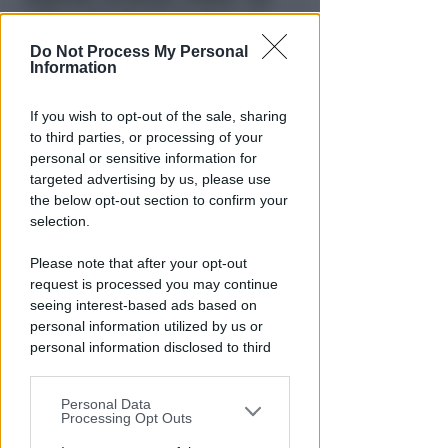
milioni distribuiti da Hera nel
riminese
Do Not Process My Personal
Information
Redazione
di
If you wish to opt-out of the sale, sharing
to third parties, or processing of your
personal or sensitive information for
targeted advertising by us, please use
the below opt-out section to confirm your
selection.
Please note that after your opt-out
request is processed you may continue
seeing interest-based ads based on
RICHIESTA SPIEGAZIONI
personal information utilized by us or
Post razzista legato a Riccione
personal information disclosed to third
su un canale a nome Lega. La
parties prior to your opt-out.
sindaca: gravissimo
Personal Data
You may separately opt-out of the further
Redazione
di
Processing Opt Outs
disclosure of your personal information