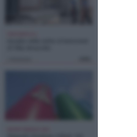
POCO DOPO LE 4
Assalto nella notte al bancomat
di Villa Verucchio
FOTO
Redazione
di
REPORT ANNUALE 2025
Stipendi, forniture, tributi. 145