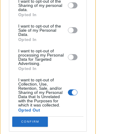
by third parties on the IAB’s list of
I want to opt-out of the
Sharing of my personal
downstream participants.
data.
Opted In
This information may also be disclosed
I want to opt-out of the
by us to third parties on the IAB’s List of
Sale of my Personal
Downstream Participants that may
Data.
further disclose it to other third parties.
Opted In
I want to opt-out of
processing my Personal
VITTIMA UN ANZIANO RIMINESE
Data for Targeted
Advertising.
Borseggi sul Metromare, ladri
Opted In
arrestati grazie all'occhio
esperto di un agente
I want to opt-out of
Collection, Use,
Retention, Sale, and/or
Lamberto Abbati
di
Sharing of my Personal
Data that Is Unrelated
with the Purposes for
which it was collected.
Opted Out
CONFIRM