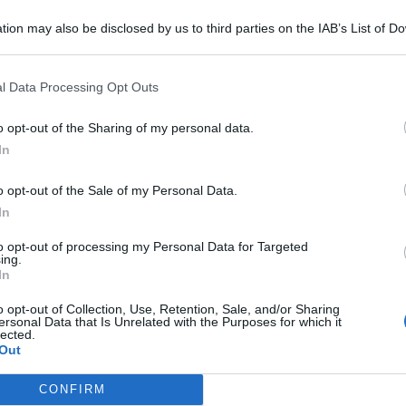
venti necessari per garantire ed assicurare la
tion may also be disclosed by us to third parties on the IAB’s List of 
ortiva in piena sicurezza.
 that may further disclose it to other third parties.
l Data Processing Opt Outs
o opt-out of the Sharing of my personal data.
In
CALCIO B FEMMINILE
San Marino Academy: quattro
o opt-out of the Sale of my Personal Data.
Primavera aggregate alla Prima
In
Squadra
to opt-out of processing my Personal Data for Targeted
ing.
Icaro Sport
FOTO
di
In
o opt-out of Collection, Use, Retention, Sale, and/or Sharing
163 GIOCATORI AL VIA
Me
ersonal Data that Is Unrelated with the Purposes for which it
Partito il Trofeo del Gavettone di 3ª
lected.
Out
categoria al Circolo Tennis Venustas
LEGGI
CONFIRM