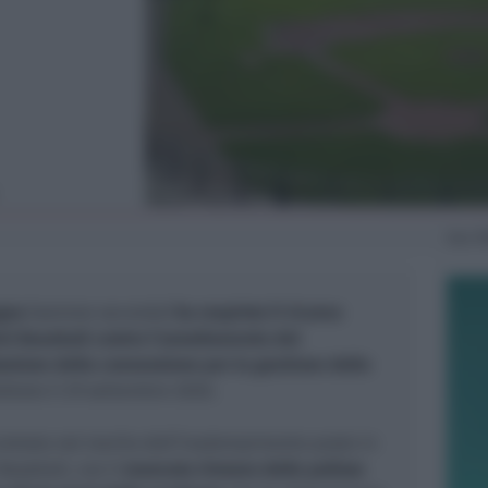
Ven
1
agna
(sezione seconda)
ha respinto il ricorso
ini
Baseball
contro l’annullamento del
uzione della convenzione per la gestione dello
ottato il 29 settembre 2020
.
 entrato nel merito dell’inadempimento posto in
Baseball
, con il
mancato rinnovo delle polizze