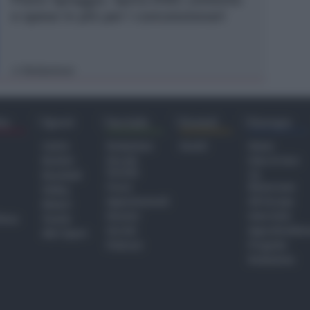
e spese in più per i concessionari
Redazione
di
ra
Sport
Sociale
Eventi
Europa
Calcio
Redazione
Eventi
Home
Basket
Perché
Fake & Fact
Sociale
Baseball
TG
Focus
Newsroom
Volley
Appuntamenti
GR Europa
Motori
Dossier
Interviste
hiesa
Tennis
Servizi
Approfondime
Altri Sport
Podcast
Progetto
Redazione