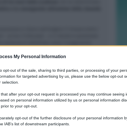
o di tre mesi dalla scadenza
che ha determinato
ativa e la conseguente attivazione della clausola
onvenzione è chiaro nell’esigere il rinnovo entro i
ti
– scrive il tribunale –
e il ritardo è sanzionato
lla sentenza si sottolinea come, il pagamento
non abbia valore retroattivo, dunque “non può
el caso di sinistro intercorso medio tempore”. “
E’
ocess My Personal Information
 scrive il tribunale –
che l’inerzia della ricorrente
 Rimini al rischio del mancato risarcimento di un
to opt-out of the sale, sharing to third parties, or processing of your per
formation for targeted advertising by us, please use the below opt-out s
ntervallo temporale tra la scadenza della
 selection.
 e la data del pagamento tardivo”.
Il Tar ha
icorso e condannato l’Asd Rimini
Baseball
al
 that after your opt-out request is processed you may continue seeing i
se legali sostenute dal Comune per 3mila euro.
ased on personal information utilized by us or personal information dis
 prior to your opt-out.
unque
l’Amministrazione potrà dare esecuzione al
mediato rilascio dell’impianto sportivo che
rately opt-out of the further disclosure of your personal information by
he IAB’s list of downstream participants.
ilità del Comune.
Gli uffici sono già al lavoro per