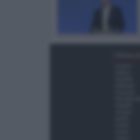
Ultima O
Cronaca
Politica
Attualità
Ambiente
Economia
Vita della C
Viabilità
Turismo
Sanità
Scuola
Lavoro
Cultura