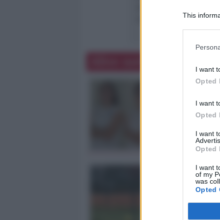
adottare tutti gli inter
This informa
ripresa dell’attività sp
Participants
Persona
Altre notizie
I want t
Opted 
I want t
Opted 
I want 
Advertis
Opted 
I want t
of my P
was col
Opted 