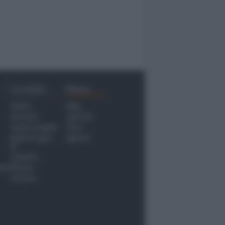
Località
Menu
Rimini
Blog
Riccione
Speciali
Santarcangelo
Fiera
Bellaria Igea
Agrinet
M.
Cattolica
nti
Misano
Coriano