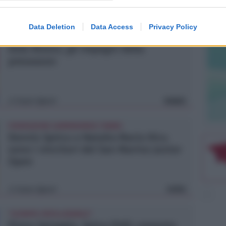
Icaro Sport
di
Data Deletion
Data Access
Privacy Policy
BASKET SERIE A2
Dole Rimini, gli impegni della
preseason
Icaro Sport
VIDEO
di
FEDERAZIONE SAMMARINESE TENNIS
Dennis Spircu e Natalia Maria Dicu
sono i vincitori del San Marino Junior
Open
Icaro Sport
FOTO
di
"SCEMPIO INTOLLERABILE"
Piano Spiaggia. Spina (FdI): cemento