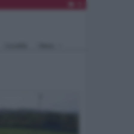
Rimini
Blog
Riccione
Speciali
Santarcangelo
Fiera
Bellaria Igea
Agrinet
M.
Cattolica
Misano
Località
Menu
Coriano
Rimini
Blog
Riccione
Speciali
Santarcangelo
Fiera
Bellaria Igea M.
Agrinet
Cattolica
Misano
Coriano