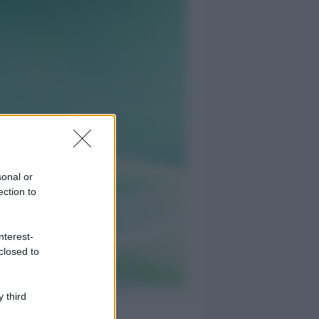
sonal or
ection to
nterest-
closed to
 third