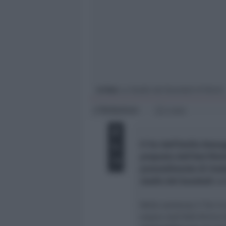
Giovani
Università
In foto
: Lo Stadio del Baseball di Rimini
Redazione
di
2 min
Il Tar dell’Emilia Rom
proposto dall’Asd Rim
provvedimento di risol
stadio del
baseball
ad
Nella sentenza il Tar è
essere dall’ASD Rimini