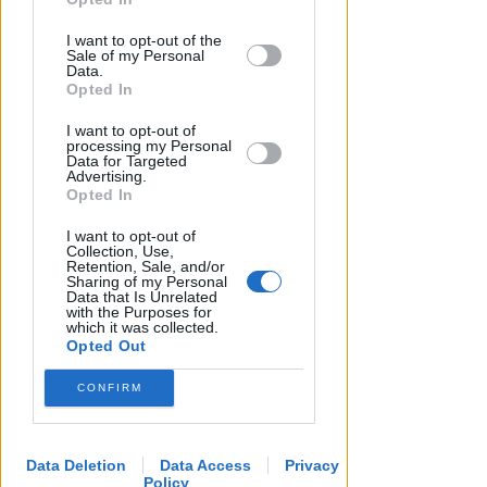
This information may also be disclosed
I want to opt-out of the
by us to third parties on the IAB’s List of
Sale of my Personal
Downstream Participants that may
Data.
further disclose it to other third parties.
Opted In
I want to opt-out of
SABATO AL "BIANCHELLI"
processing my Personal
Ingresso gratuito per il test
Data for Targeted
Advertising.
match tra Vigor Senigallia e
Opted In
Rimini
I want to opt-out of
Collection, Use,
Icaro Sport
di
Retention, Sale, and/or
Sharing of my Personal
Data that Is Unrelated
with the Purposes for
which it was collected.
Opted Out
CONFIRM
Data Deletion
Data Access
Privacy
Policy