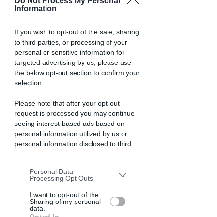
Do Not Process My Personal
Redazione
di
Information
If you wish to opt-out of the sale, sharing
to third parties, or processing of your
personal or sensitive information for
targeted advertising by us, please use
the below opt-out section to confirm your
selection.
Please note that after your opt-out
request is processed you may continue
NO A PISCINE E TERRAZZE
seeing interest-based ads based on
Piano Arenile. Renzi (FdI):
personal information utilized by us or
maldestro tentativo di
personal information disclosed to third
urbanizzare la spiaggia
parties prior to your opt-out.
Redazione
di
Personal Data
You may separately opt-out of the further
Processing Opt Outs
disclosure of your personal information
by third parties on the IAB’s list of
I want to opt-out of the
Sharing of my personal
downstream participants.
data.
Opted In