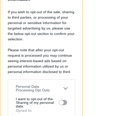
If you wish to opt-out of the sale, sharing
to third parties, or processing of your
personal or sensitive information for
targeted advertising by us, please use
the below opt-out section to confirm your
selection.
Please note that after your opt-out
APPROVATO DAL CDA
request is processed you may continue
Dati in crescita nella semestrale
seeing interest-based ads based on
di IEG, stime al rialzo per
personal information utilized by us or
personal information disclosed to third
l'esercizio 2026
parties prior to your opt-out.
Redazione
di
Personal Data
You may separately opt-out of the further
Processing Opt Outs
disclosure of your personal information
by third parties on the IAB’s list of
I want to opt-out of the
Sharing of my personal
downstream participants.
data.
Opted In
This information may also be disclosed