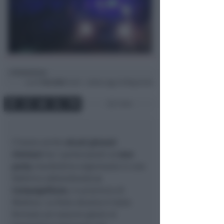
Redazione
di
Lun
7 Feb 2022
12:02 ~ ultimo agg. 29 Mag 07:28
1 min
C’erano anche
alcuni giovani
riminesi
tra i partecipanti al
rave
party
clandestino organizzato in una
fabbrica abbandonata
a
Campogalliano
, in provincia di
Modena. La festa abusiva è stata
fermata sul nascere grazie al