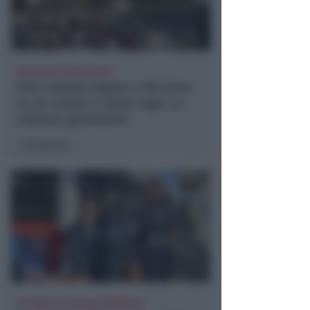
RICHIESTA SPIEGAZIONI
Post razzista legato a Riccione
su un canale a nome Lega. La
sindaca: gravissimo
Redazione
di
VITTIMA UN ANZIANO RIMINESE