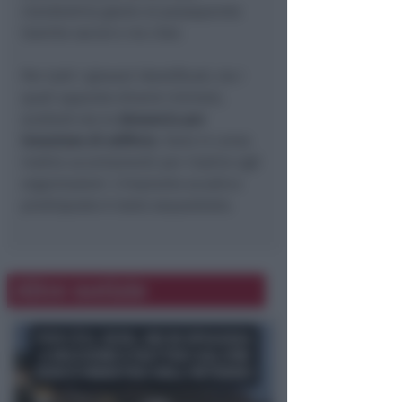
clandestina grazie al passaparola
tramite social e via chat.
Per tutti i giovani identificati, tra i
quali appunto diversi riminesi,
scatterà ora la
denuncia per
invasione di edificio
. Sono in corso
inoltre accertamenti per risalire agli
organizzatori. L’impianto acustico
predisposto è stato sequestrato.
Altre notizie