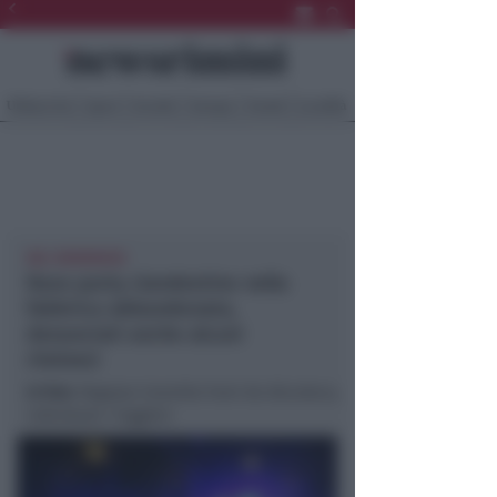
Ultima Ora
Sport
Sociale
Europa
Eventi
Località
NEL MODENESE
Rave party clandestino nella
fabbrica abbandonata,
denunciati anche alcuni
riminesi
In foto
: Ragazza investita fuori da discoteca,
individuati i fuggitivi