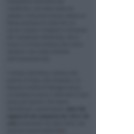
tempestivo intervento dei
carabinieri, che nella notte tra
sabato e domenica hanno notato un
flusso anomalo di mezzi (tra cui
alcuni camper e furgoni) in direzione
del complesso industriale, che si
trova in un’area lontana dal centro
abitato e non molto distante
dall’autostrada A22.
I militari dell’Arma, insieme alla
polizia di Stato, alla Stradale e al
Reparto mobile di Bologna hanno
circondato la zona e interrotto il rave
party sul nascere. Poi hanno
identificato i partecipanti,
oltre 150
ragazzi di età compresa tra i 20 e i 30
anni
provenienti da tutta Italia, che
avevano saputo della festa