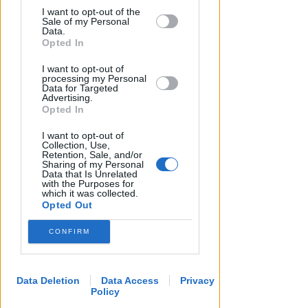
I want to opt-out of the
by us to third parties on the IAB’s List of
Sale of my Personal
Downstream Participants that may
Data.
further disclose it to other third parties.
Opted In
NUOVE SOLUZIONI
I want to opt-out of
processing my Personal
Box doccia, come trasformare il
Data for Targeted
bagno: tipologie, materiali e
Advertising.
Opted In
tendenze 2026
I want to opt-out of
Contenuto Sponsorizzato
Collection, Use,
Retention, Sale, and/or
Sharing of my Personal
Data that Is Unrelated
with the Purposes for
which it was collected.
Opted Out
CONFIRM
Data Deletion
Data Access
Privacy
Policy