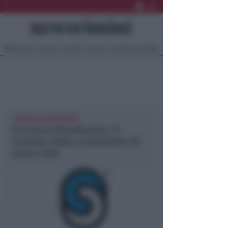
Ultima Ora
Sport
Sociale
Europa
Eventi
Località
CORIANO NEWSRIMINI
Processo Petroltecnica. Il
Comune valuta costituzione di
parte civile