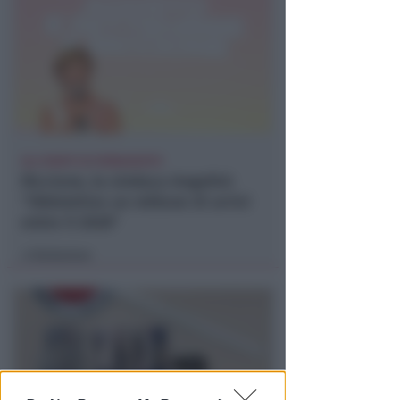
GLI EVENTI DI FERRAGOSTO
Riccione, la sindaca Angelini:
"Obbiettivo un milione di arrivi
entro il 2028"
Redazione
di