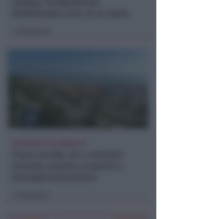
sangue, inseguimento.
Vandalizzata auto di un prete
Redazione
di
APPROVATO IN CONSIGLIO
Piano arenile, ok a variante:
terrazze, piscine scoperte e
destagionalizzazione
Redazione
di