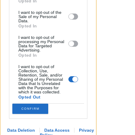
abbandonati. Licenza sospesa
Opted In
per un pub riminese
This information may also be disclosed
I want to opt-out of the
by us to third parties on the IAB’s List of
Sale of my Personal
Redazione
di
Downstream Participants that may
Data.
further disclose it to other third parties.
Opted In
I want to opt-out of
processing my Personal
Data for Targeted
Advertising.
Opted In
I want to opt-out of
Collection, Use,
Retention, Sale, and/or
Sharing of my Personal
Data that Is Unrelated
with the Purposes for
which it was collected.
Opted Out
CONFIRM
Data Deletion
Data Access
Privacy