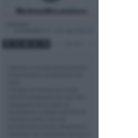
Redazione
di
Sab
19 Ott 2013
15:30 ~ ultimo agg. 16 Mag 21:35
1 min
L’azienda si occupa principalmente
di trattamento e smaltimento dei
rifiuti.
Il Sindaco di Coriano ha inviato
venerdì un’apposita nota agli uffici
competenti con la quale ha
manifestato la volontà dell’Ente di
costituirsi parte civile nel
procedimento penale chiedendo al
contempo una valutazione tecnica in