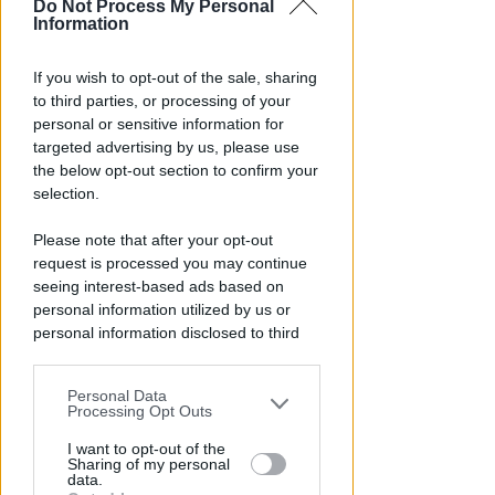
Do Not Process My Personal
Information
A VISERBA
If you wish to opt-out of the sale, sharing
Stesso appartamento, ancora
to third parties, or processing of your
droga (in frigo) ma cambia
personal or sensitive information for
l'arrestato
targeted advertising by us, please use
the below opt-out section to confirm your
Redazione
di
selection.
Please note that after your opt-out
request is processed you may continue
seeing interest-based ads based on
personal information utilized by us or
personal information disclosed to third
parties prior to your opt-out.
Personal Data
You may separately opt-out of the further
Processing Opt Outs
disclosure of your personal information
PER 10 GIORNI
by third parties on the IAB’s list of
I want to opt-out of the
Sharing of my personal
Risse, violente liti e rifiuti
downstream participants.
data.