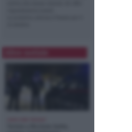
ordine alla stessa volontà. Gli uffici
risponderanno lunedì.
La prossima udienza è fissata per il
23 ottobre.
Altre notizie
USATA COME "RIFUGIO"
Terrore a Riccione: botte,