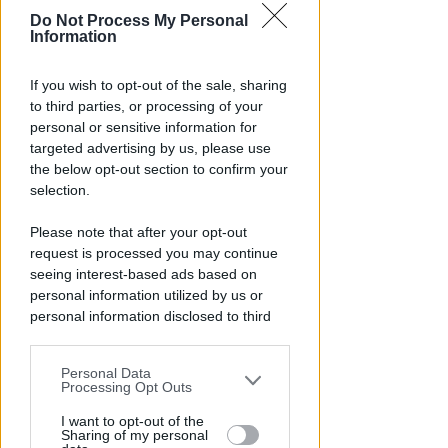
invasione arbitraria
Do Not Process My Personal
Information
Redazione
di
If you wish to opt-out of the sale, sharing
to third parties, or processing of your
personal or sensitive information for
targeted advertising by us, please use
the below opt-out section to confirm your
selection.
Please note that after your opt-out
request is processed you may continue
NO A PISCINE E TERRAZZE
seeing interest-based ads based on
Piano Arenile. Renzi (FdI):
personal information utilized by us or
maldestro tentativo di
personal information disclosed to third
urbanizzare la spiaggia
parties prior to your opt-out.
Redazione
Personal Data
di
You may separately opt-out of the further
Processing Opt Outs
disclosure of your personal information
by third parties on the IAB’s list of
I want to opt-out of the
Sharing of my personal
downstream participants.