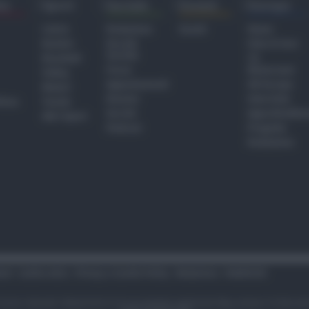
ra
Sport
Sociale
Eventi
Europa
Calcio
Redazione
Eventi
Home
Basket
Perché
Fake & Fact
Sociale
Baseball
TG
Focus
Newsroom
Volley
Appuntamenti
GR Europa
Motori
Dossier
Interviste
hiesa
Tennis
Servizi
Approfondime
Altri Sport
Podcast
Progetto
Redazione
tari
Codice etico
Privacy e Cookie Policy
Redazione
Pubblicità
i sono riservati. Newsrimini.it è una testata registrata Reg. presso il tribuna