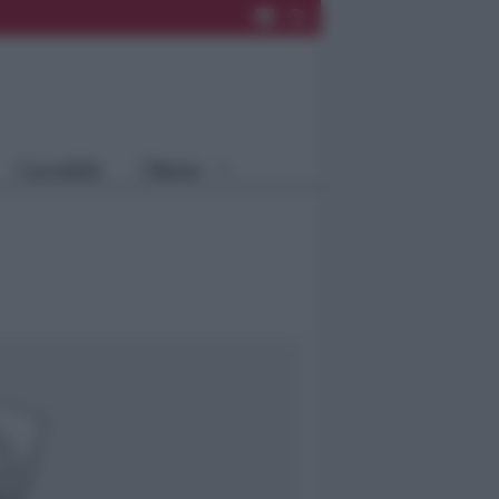
Rimini
Blog
Riccione
Speciali
Santarcangelo
Fiera
Bellaria Igea
Agrinet
M.
Cattolica
Misano
Località
Menu
Coriano
Rimini
Blog
Riccione
Speciali
Santarcangelo
Fiera
Bellaria Igea M.
Agrinet
Cattolica
Misano
Coriano