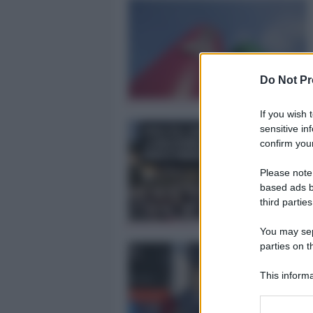
Do Not Pr
If you wish 
sensitive in
confirm your
Please note
based ads b
third parties
You may sepa
parties on t
This informa
Participants