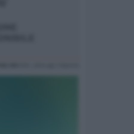
 Mar 2005
09:18 ~ ultimo agg. 11 Mag 04:34