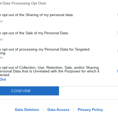
l Data Processing Opt Outs
Lamberto Abbati
di
o opt-out of the Sharing of my personal data.
In
OSSERVATORIO CGIL INCA
Allarme infortuni sul lavoro a Rimini:
o opt-out of the Sale of my Personal Data.
+13% nel primo semestre dell'anno
In
to opt-out of processing my Personal Data for Targeted
ing.
Redazione
di
In
o opt-out of Collection, Use, Retention, Sale, and/or Sharing
APPROVATO DAL CDA
ersonal Data that Is Unrelated with the Purposes for which it
Dati in crescita nella semestrale di
lected.
Out
IEG, stime al rialzo per l'esercizio
2026
CONFIRM
Me
Redazione
di
LEGGI
Data Deletion
Data Access
Privacy Policy