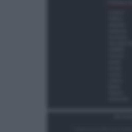
Ultima O
Cronaca
Politica
Attualità
Ambiente
Economia
Vita della C
Viabilità
Turismo
Sanità
Scuola
Lavoro
Cultura
Meteo
Giovani
Università
Dati Socie
© Newsrimini.it 2025. Tutti i diritt