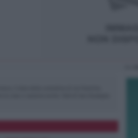
Ven
18
vece, il dato della centralina di via Flaminia.
e le cose ci saranno anche i falò di San Giuseppe.