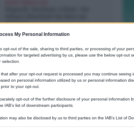
REPORT ANNUALE 2025
Stipendi, forniture, tributi. 145
milioni distribuiti da Hera nel
riminese
ocess My Personal Information
Redazione
di
to opt-out of the sale, sharing to third parties, or processing of your per
RICHIESTA SPIEGAZIONI
formation for targeted advertising by us, please use the below opt-out s
Post razzista legato a Riccione su un
 selection.
canale a nome Lega. La sindaca:
 that after your opt-out request is processed you may continue seeing i
gravissimo
ased on personal information utilized by us or personal information dis
 prior to your opt-out.
Redazione
di
rately opt-out of the further disclosure of your personal information by
he IAB’s list of downstream participants.
VITTIMA UN ANZIANO RIMINESE
Borseggi sul Metromare, ladri
tion may also be disclosed by us to third parties on the IAB’s List of 
arrestati grazie all'occhio esperto di
 that may further disclose it to other third parties.
un agente