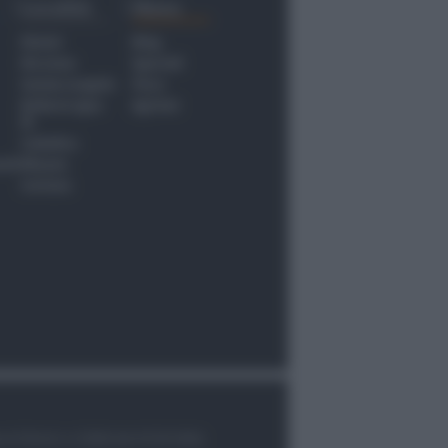
Località
Menu
Rimini
Blog
Riccione
Speciali
Santarcangelo
Fiera
Bellaria Igea
Agrinet
M.
Cattolica
nti
Misano
Coriano
le di Rimini n.7/2003 del 07/05/2003,