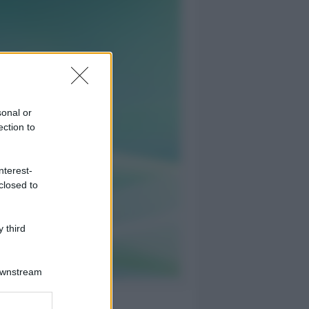
sonal or
ection to
nterest-
closed to
 third
Downstream