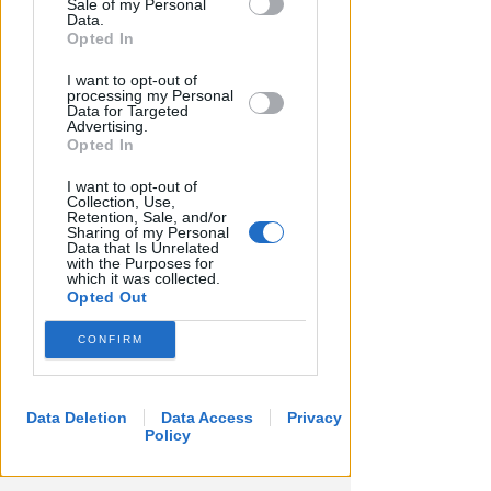
Sale of my Personal
Downstream Participants that may
Data.
further disclose it to other third parties.
Opted In
I want to opt-out of
processing my Personal
Data for Targeted
Advertising.
Opted In
I want to opt-out of
Collection, Use,
Retention, Sale, and/or
Sharing of my Personal
Data that Is Unrelated
with the Purposes for
which it was collected.
Opted Out
CONFIRM
Data Deletion
Data Access
Privacy
Policy