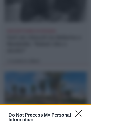
RAID NOTTURNO IN SPIAGGIA
Furti nei chioschi tra Bellariva e
Marebello: "Rubati cibo e
alcolici"
Lamberto Abbati
di
Do Not Process My Personal
Information
I 22 CAMPI DA CALCIO