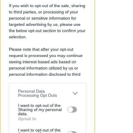
Desigillare il suolo per
If you wish to opt-out of the sale, sharing
contenere i cambiamenti
to third parties, or processing of your
climatici. I numeri di Rimini
personal or sensitive information for
targeted advertising by us, please use
Redazione
di
the below opt-out section to confirm your
selection.
Please note that after your opt-out
request is processed you may continue
seeing interest-based ads based on
personal information utilized by us or
personal information disclosed to third
parties prior to your opt-out.
Personal Data
You may separately opt-out of the further
Processing Opt Outs
OLTRE MILLE METRI
disclosure of your personal information
Nuova casa per i gatti dell'ex
by third parties on the IAB’s list of
I want to opt-out of the
Sharing of my personal
caserma. Saranno trasferiti in
downstream participants.
data.
via Feleto
Opted In
This information may also be disclosed
FOTO
Redazione
di
I want to opt-out of the
by us to third parties on the IAB’s List of