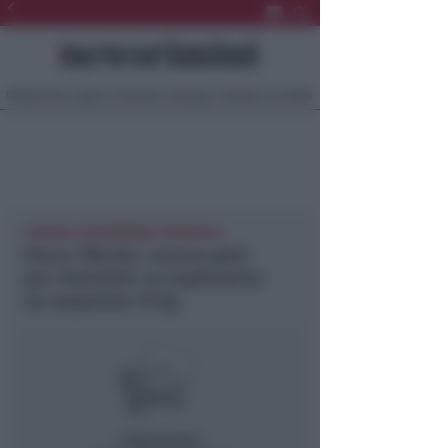
Ultima Ora
Sport
Sociale
Europa
Eventi
Località
CRONACA NEWSRIMINI PROVINCIA
Pesce ‘illecito’: ancora guai
per ristoranti. La Capitaneria
ne sequestra 15 kg