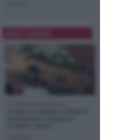
516 euro.
Altre notizie
IL 19ENNE DECEDUTO IN PUGLIA
Un lutto tra Bologna e Rimini. A
Sant'Agostino i funerali di
Tommaso Ugolini
Redazione
di