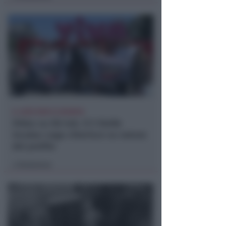
IL CASO NON SI SGONFIA
Video su tik-tok. Il 5 Stelle
incalza: Lega chiarisce su natura
del profilo
Redazione
di