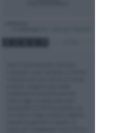
Redazione
di
Ven
26 Nov 2004
19:45 ~ ultimo agg. 11 Mag 00:58
1 min
illeciti amministrativi sono stati
contestati a due ristoratori di Rimini
e Bellaria per aver servito ai clienti
prodotti congelati privi delle
confezioni ed etichette previste
dalla Legge. In totale sono stati
sequestrati 15 chili di prodotto, tra
cui code di rospo, romberi, sogliole,
canestrini, gamberi e seppie. Le
multe per i trasgressori vanno da 51 a