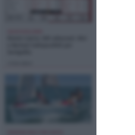
CALCIO ECCELLENZA
Rimini Calcio: 509 abbonati. Nisi
e Bertani indisponibili per
Senigallia
Icaro Sport
di
ISCRIZIONI SINO A FINE AGOSTO