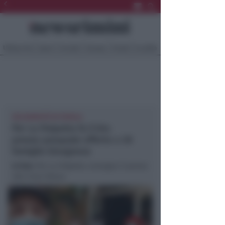
Ultima Ora
Sport
Sociale
Europa
Eventi
Località
SOLIDARIETÀ IN TAVOLA
Per La Polpetta fa il bis:
pranzo pasquale offerto a 30
famiglie bisognose
In foto
: Per La Polpetta consegna il pranzo
alla Croce Rossa