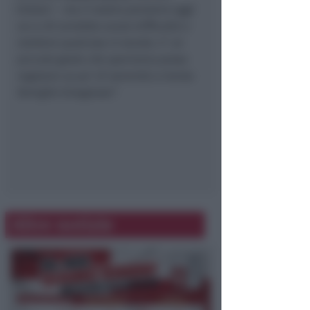
titolari –
ma il nostro pensiero oggi
va a chi avrebbe avuto difficoltà a
mettere qualcosa in tavola. E’ un
piccolo gesto che speriamo possa
regalare un po’ di serenità a trenta
famiglie bisognose”.
Altre notizie