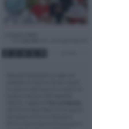
Lamberto Abbati
di
Dom
12 Apr 2020
12:08 ~ ultimo agg. 27 Mag 22:13
1 min
Dopo gli strozzapreti al sugo con
polpette di mamma Teresa, donati
un paio di settimane fa ai medici di
terapia intensiva dell’ospedale
Infermi, i ragazzi di
Per La Polpetta
,
attività di street food che ha aperto
da tempo anche un ristorante a
Rimini, hanno deciso di preparare e