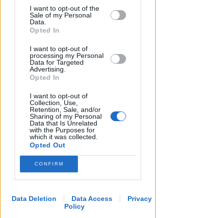
I want to opt-out of the
by us to third parties on the IAB’s List of
Sale of my Personal
Downstream Participants that may
Data.
further disclose it to other third parties.
Opted In
I want to opt-out of
SABATO AL "BIANCHELLI"
processing my Personal
Ingresso gratuito per il test
Data for Targeted
Advertising.
match tra Vigor Senigallia e
Opted In
Rimini
I want to opt-out of
Icaro Sport
di
Collection, Use,
Retention, Sale, and/or
Sharing of my Personal
Data that Is Unrelated
with the Purposes for
which it was collected.
Opted Out
CONFIRM
Data Deletion
Data Access
Privacy
Policy