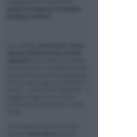
consegnare alla Croce Rossa il
pranzo di Pasqua per 30 famiglie
bisognose riminesi.
Così, all’alba,
Franco Sacco, Teresa
Papaleo, Stefano Vicino e Davide
Frappietri
hanno alzato le serrande
del loro locale in via Madonna della
Scala e hanno cucinato strozzapreti
fatti in casa al sugo con polpette di
manzo – una delle loro specialità – e
lasagne al ragù. Come al solito,
porzioni belle abbondanti e tanto
amore.
“Il momento è delicato per tutti
–
racconta
Franco Sacco
, uno dei