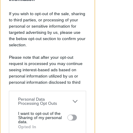
If you wish to opt-out of the sale, sharing
to third parties, or processing of your
personal or sensitive information for
targeted advertising by us, please use
the below opt-out section to confirm your
selection.
Please note that after your opt-out
NO A PISCINE E TERRAZZE
request is processed you may continue
Piano Arenile. Renzi (FdI):
seeing interest-based ads based on
maldestro tentativo di
personal information utilized by us or
personal information disclosed to third
urbanizzare la spiaggia
parties prior to your opt-out.
Redazione
di
Personal Data
You may separately opt-out of the further
Processing Opt Outs
disclosure of your personal information
by third parties on the IAB’s list of
I want to opt-out of the
Sharing of my personal
downstream participants.
data.
Opted In
This information may also be disclosed