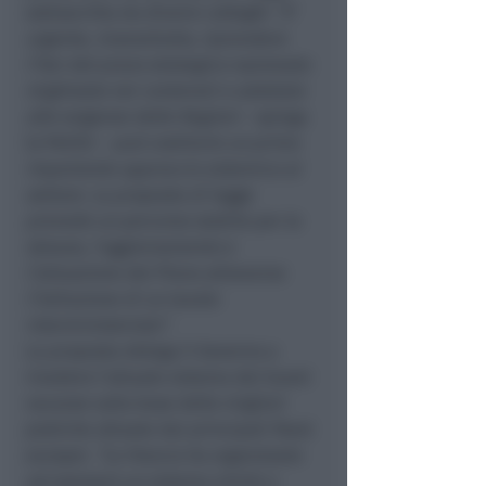
sottoscritta da diversi colleghi:
“E’
urgente, innanzitutto, riprendere
l’iter del piano strategico nazionale:
migliorato nei contenuti e adattato
alle esigenze delle Regioni
– spiega
la Petitti –
può costituire un primo
importante approccio sistemico al
settore. La proposta di legge
prevede un percorso stabile per la
stesura, l’aggiornamento e
l’attuazione del Piano attraverso
l’istituzione di un tavolo
interministeriale”
.
La proposta delega il Governo a
rivedere l’attuale sistema dei buoni
vacanze sulla base delle migliori
pratiche attuate dai principali Paesi
europei.
“La Francia ha organizzato
ad esempio un sistema simile a