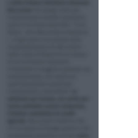
e dello Schema Volontario Salvatore
Maccarone
che spiega come per
ricapitalizzare sarebbe necessario
avere il via libera della BCE. “
Il via
libera
– dice Maccarone al Radiocor
–
c’è già stato in occasione della
ricapitalizzazione da 280 milioni
della Cassa di Risparmio di Cesena
di cui lo Schema volontario
è diventato il maggiore azionista ma,
evidentemente, una replica di
quell’operazione è giudicata
irrealizzabile a Francoforte
“.
La
soluzione per Cesena, ma anche per
Carim potrebbe essere Cariparma,
l’istituto controllato da Credit
Agricole
. Maccarone conferma che
c’è un tavolo di dialogo aperto e che
la soluzione potrebbe arrivare
entro