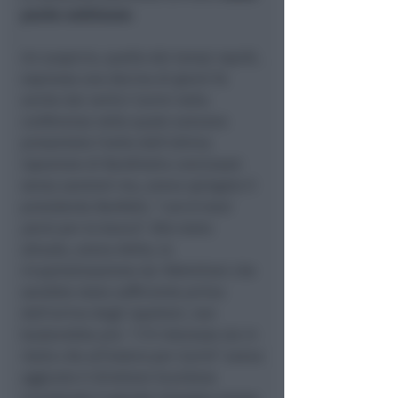
poche settimane
.
Un auspicio, quello dei tempi rapidi,
espresso una decina di giorni fa
anche dai vertici Carim nella
conferenza nella quale avevano
presentato l’esito dell’ultima
ispezione di Bankitalia conclusasi
senza sanzioni ma, aveva spiegato il
presidente Bonfatti, “
con 8 mesi
persi per la banca
”. Allo stato
attuale, aveva detto, la
ricapitalizzazione da 100milioni che
sarebbe stata sufficiente prima
dell’arrivo degli ispettori, non
basterebbe più. “
C’è interesse sia in
Italia che all’estero per Carim
” aveva
aggiunto il direttore Scardone