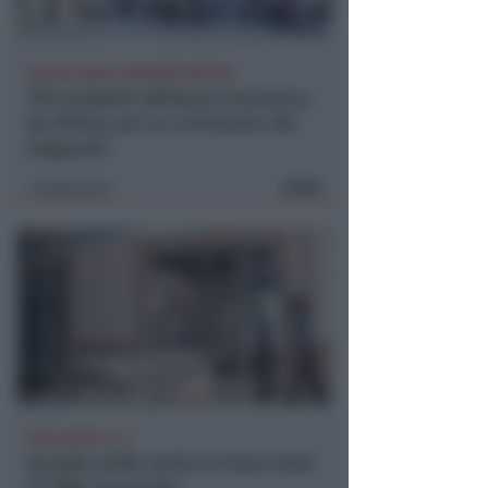
ACCOLTI DAGLI AMMINISTRATORI
178 studenti all'Arena Francesca
da Rimini per la Cerimonia dei
traguardi
FOTO
Redazione
di
POCO DOPO LE 4
Assalto nella notte al bancomat