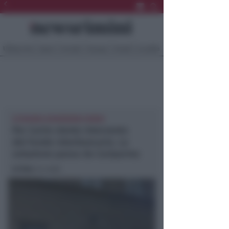
Ultima Ora
Sport
Sociale
Europa
Eventi
Località
ECONOMIA NEWSRIMINI RIMINI
Per Carim niente intervento
del Fondo Interbancario. La
soluzione passa da Cariparma
In foto
: la sede