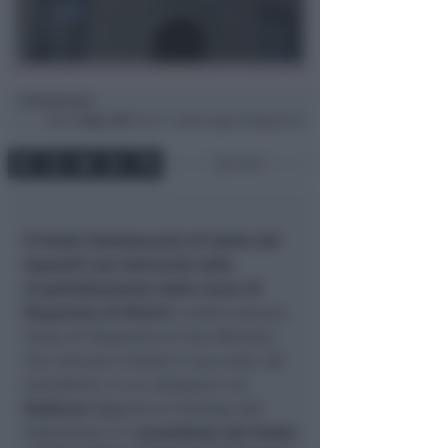
Redazione
di
Mar
21 Mar 2017
17:41 ~ ultimo agg. 20 Mag 03:14
2 min
Il Fondo interbancario di tutela dei
depositi non interverrà nella
ricapitalizzazione della Cassa di
Risparmio di Rimini
e della toscana
Cassa di Risparmio di San Miniato,
che avevano chiesto il suo aiuto. Ad
escluderlo, in un colloquio con
Radiocor
(Agenzia di Stampa del
Sole24Ore), è il
presidente del Fondo