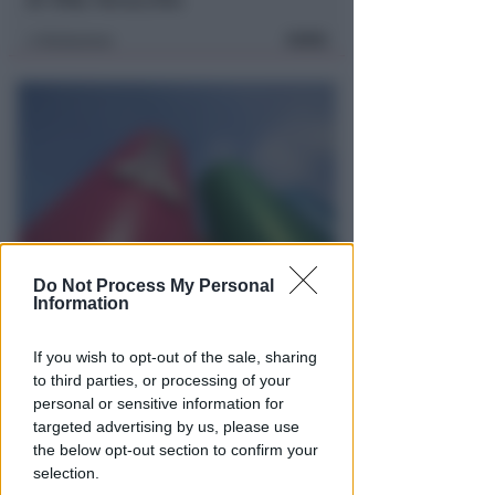
di Villa Verucchio
FOTO
Redazione
di
Do Not Process My Personal
REPORT ANNUALE 2025
Information
Stipendi, forniture, tributi. 145
milioni distribuiti da Hera nel
If you wish to opt-out of the sale, sharing
riminese
to third parties, or processing of your
personal or sensitive information for
Redazione
di
targeted advertising by us, please use
the below opt-out section to confirm your
selection.