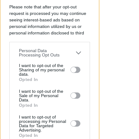
Please note that after your opt-out
request is processed you may continue
seeing interest-based ads based on
personal information utilized by us or
personal information disclosed to third
parties prior to your opt-out.
RICHIESTA SPIEGAZIONI
Personal Data
You may separately opt-out of the further
Post razzista legato a Riccione
Processing Opt Outs
disclosure of your personal information
su un canale a nome Lega. La
by third parties on the IAB’s list of
I want to opt-out of the
sindaca: gravissimo
Sharing of my personal
downstream participants.
data.
Opted In
Redazione
di
This information may also be disclosed
I want to opt-out of the
by us to third parties on the IAB’s List of
Sale of my Personal
Downstream Participants that may
Data.
further disclose it to other third parties.
Opted In
I want to opt-out of
processing my Personal
Data for Targeted
Advertising.
Opted In