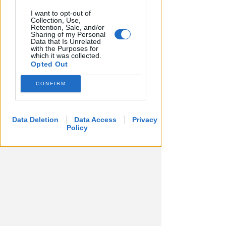
I want to opt-out of
Collection, Use,
VITTIMA UN ANZIANO RIMINESE
Retention, Sale, and/or
Borseggi sul Metromare, ladri
Sharing of my Personal
Data that Is Unrelated
arrestati grazie all'occhio
with the Purposes for
esperto di un agente
which it was collected.
Opted Out
Lamberto Abbati
di
CONFIRM
Data Deletion
Data Access
Privacy
Policy