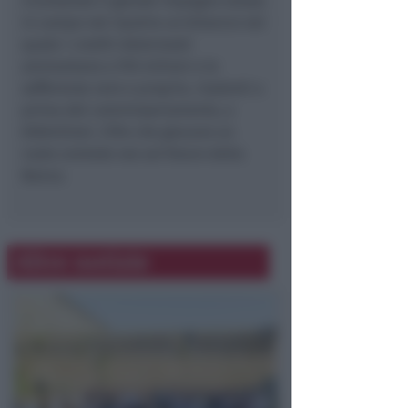
ricordando il grande impegno messo
in campo nel ripulire un bilancio nel
quale i crediti deteriorati
ammontano a 910 milioni e le
sofferenze vere e proprie, risalenti a
prima del commissariamento, a
650milioni. Cifre che giocano un
ruolo centrale ora sul futuro della
Banca.
Altre notizie