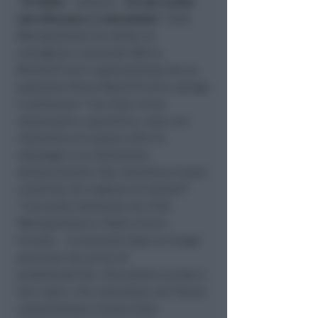
“
Si tratta
– attacca –
di una scelta
non discussa e concordata
”. Città
Metropolitana ha eletto un
consigliere comunale (Mirco
Muratori) ed è rappresentata da un
assessore (Anna Montini) ed è, spiega
il portavoce “
una lista civica
trasversale e apartitica, nata con
l’obiettivo di andare oltre le
ideologie e la distinzione
destra/sinistra Tale obiettivo è stato
condiviso da migliaia di elettori
”.
“
L’accordo elettorale tra Città
Metropolitana e Patto Civico
–
ricorda –
è avvenuto dopo un lungo
percorso non privo di
problematiche, discussioni accese e
toni aspri, che comunque non hanno
compromesso il buon esito