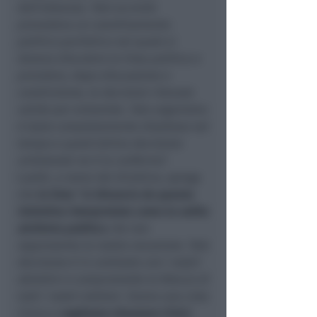
dell’alleanza. Tale accordo
prevedeva un coordinamento
politico paritetico nel quale si
doveva discutere la linea politica e
prendere, dopo discussione e
condivisione, le decisioni ritenute
valide per entrambe. Tale organismo
è stato completamente disatteso nel
tempo e quest’ultima decisione
unilaterale ne è la conferma
”.
Lualdi, a nome del direttivo, spiega
che
la lista “
si dissocia da questa
iniziativa interpretata come la solita
alchimia politica
che non
rappresenta la nostra vocazione. Tale
decisione è in contrasto con i nostri
obiettivi e compromette la fiducia di
tutti i nostri elettori. Siamo una Lista
Civica e
vogliamo rimanere Civici
,