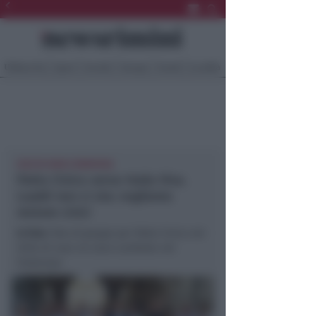
Ultima Ora
Sport
Sociale
Europa
Eventi
Località
SCELTA NON CONDIVISA
Patto Civico verso Italia Viva.
Lualdi non ci sta: vogliamo
restare civici
In foto
: foto di gruppo per Patto Civico nel
2016: di cose ne sono cambiate nel
frattempo