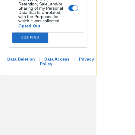
Retention, Sale, and/or
Sharing of my Personal
Data that Is Unrelated
with the Purposes for
which it was collected.
Opted Out
CONFIRM
EPISODI FUORI E NON DI CLIENTI
Chiusura Red Devil. Legali del
Data Deletion
Data Access
Privacy
locale: faro di legalità in zona
Policy
da "Suburra"
Redazione
di