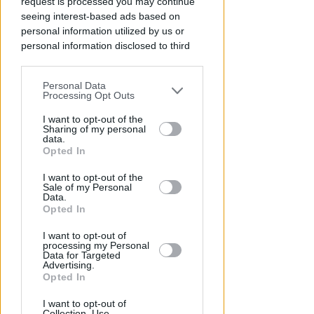
request is processed you may continue
Rimini
seeing interest-based ads based on
personal information utilized by us or
Icaro Sport
di
personal information disclosed to third
parties prior to your opt-out.
Personal Data
You may separately opt-out of the further
Processing Opt Outs
disclosure of your personal information
by third parties on the IAB’s list of
I want to opt-out of the
Sharing of my personal
downstream participants.
data.
Opted In
This information may also be disclosed
I want to opt-out of the
by us to third parties on the IAB’s List of
Sale of my Personal
CRER FIGC LND
Downstream Participants that may
Data.
Ecco il calendario di Eccellenza:
further disclose it to other third parties.
Opted In
per il Rimini prima sul campo
I want to opt-out of
della Sammaurese
processing my Personal
Data for Targeted
Advertising.
Icaro Sport
di
Opted In
I want to opt-out of
Collection, Use,