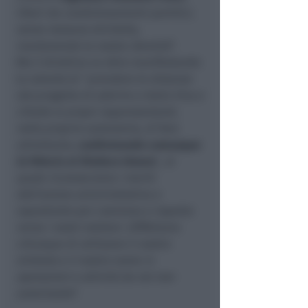
liberi da condizionamenti partitici,
senza nessuna etichetta,
mantenendo la nostra identità
”.
Ma il direttivo va oltre manifestando
la volontà di “
prendere le distanze
dal progetto di aderire a Italia Viva e
chiede ai propri rappresentanti,
nella propria autonomia, di fare
altrettanto,
confermando comunque
la fiducia al Sindaco Gnassi
, al
quale riconosciamo i meriti
dell’azione amministrativa e
soprattutto per coerenza e rispetto
verso i nostri elettori. Diffidiamo
chiunque di utilizzare il nostro
simbolo e il nostro nome in
operazioni e attività da noi non
autorizzate
”.