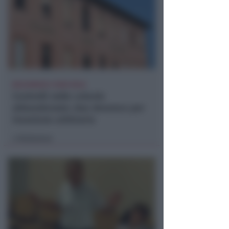
BOLOGNESE E NON SOLO
Controlli nelle colonie
abbandonate: due denunce per
invasione arbitraria
Redazione
di