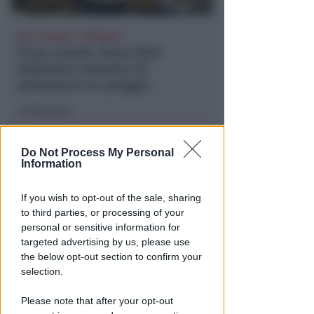
NO A PISCINE E TERRAZZE
Piano Arenile. Renzi (FdI):
maldestro tentativo di
urbanizzare la spiaggia
Redazione
di
Do Not Process My Personal
Information
If you wish to opt-out of the sale, sharing
to third parties, or processing of your
personal or sensitive information for
targeted advertising by us, please use
the below opt-out section to confirm your
selection.
SABATO AL "BIANCHELLI"
Ingresso gratuiti per il test
Please note that after your opt-out
match tra Vigor Senigallia e