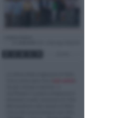
Andrea Polazzi
di
Mer
20 Nov 2019
13:25 ~ ultimo agg. 27 Mag 16:15
2 min
La notizia della migrazione di Patto
Civico verso Italia Viva (
vedi notizia
)
sta già creando malumori. A
manifestare il proprio disappunto è
Alesandro Lualdi, portavoce di Città
Metropolitana lista alleata di Patto
Civico alle amministrative del 2016.