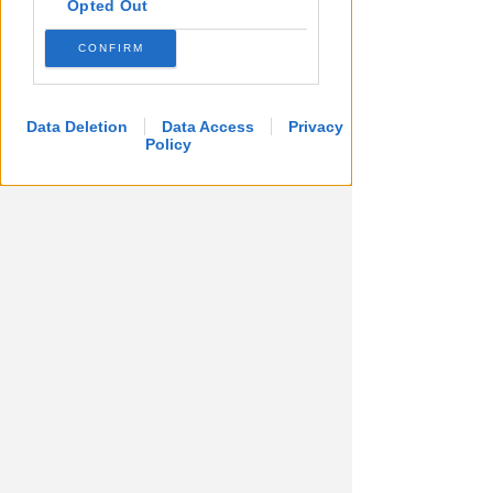
Opted Out
SARÀ ESTRADATO
Violenza, pedopornografia,
CONFIRM
spaccio. Latitante
internazionale fermato a
Riccione
Data Deletion
Data Access
Privacy
Policy
Redazione
di