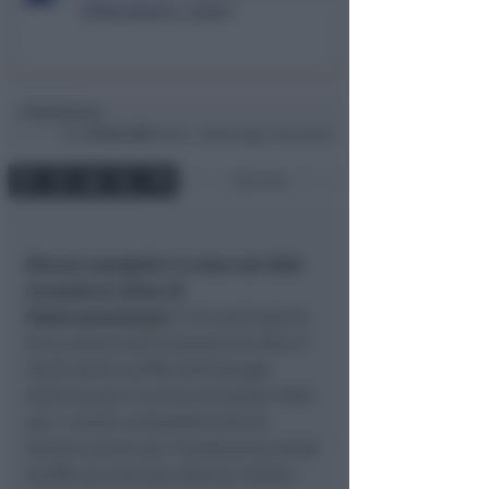
Redazione
di
Lun
30 Dic 2024
15:16 ~ ultimo agg. 2 Giu 03:30
2 min
Rincari energetici in vista nel 2025
secondo le stime di
Federconsumatori
. È di pochi giorni
fa la notizia dell’aumento di oltre il
18,2% delle tariffe dell’energia
elettrica per il primo trimestre 2025
per i clienti vulnerabili (che fa
temere anche per l’andamento delle
tariffe sul mercato libero). Inoltre –