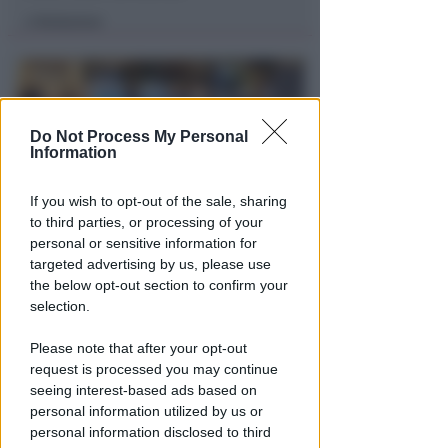
Redazione
di
Do Not Process My Personal
Information
If you wish to opt-out of the sale, sharing
to third parties, or processing of your
personal or sensitive information for
NEL CUORE DI VIALE CECCARINI
targeted advertising by us, please use
Spettacoli di acqua, luci e
the below opt-out section to confirm your
musica per la piazzetta del Faro
selection.
a Riccione
Please note that after your opt-out
Redazione
di
request is processed you may continue
seeing interest-based ads based on
personal information utilized by us or
personal information disclosed to third