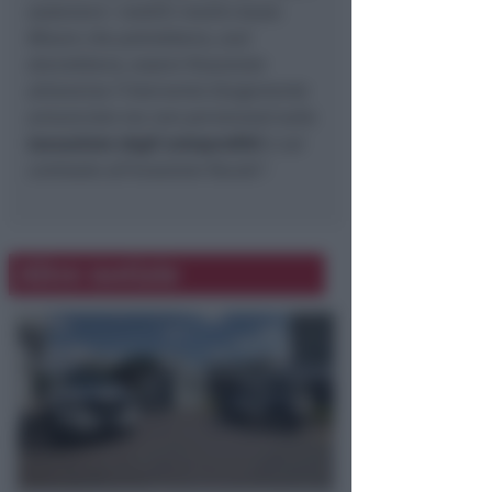
sostenere i redditi medio-bassi.
Misure che potrebbero, anzi
dovrebbero, essere finanziate
attraverso l’intervento (largamente
annunciato ma non pervenuto) sulla
tassazione degli extraprofitti
e sul
contrasto all’evasione fiscale”
.
Altre notizie