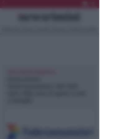
Ultima Ora
Sport
Sociale
Europa
Eventi
Località
FORTI RINCARI ENERGETICI
Osservatorio
Federconsumatori. Nel 2025
oltre mille euro di spese in più
a famiglia