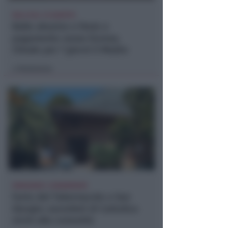
DALL'8 AL 15 AGOSTO
Ballo abusivo e feste a
pagamento senza licenza.
Chiude per 7 giorni il Mojito
Redazione
di
INDAGANO I CARABINIERI
Furto del Tabernacolo a San
Giorgio: sacerdoti di Cattolica
vicini alla comunità