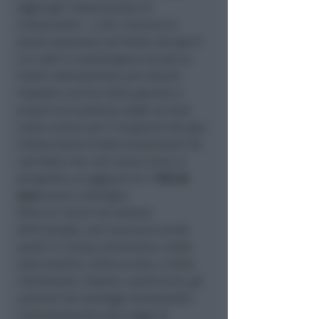
aggiunge l’associazione di
consumatori -, a far crescere la
preoccupazione sul fronte del gas (i
cui costi si mantengono ancora su
livelli notevolmente più elevati
rispetto a prima della guerra), è
proprio la scadenza degli accordi
russo-ucraini per il trasporto del gas.
L’Osservatorio Federconsumatori ha
calcolato che, nel nuovo anno, si
prospetta un aggravio di
+ 997,20
euro
annui a famiglia.
Oltre ai rincari nel settore
dell’energia, non mancano anche
quelli in campo alimentare, delle
assicurazioni, della scuola, e della
ristorazione. Assenti, quest’anno, gli
aumenti dei pedaggi autostradali:
l’emendamento alla Legge di