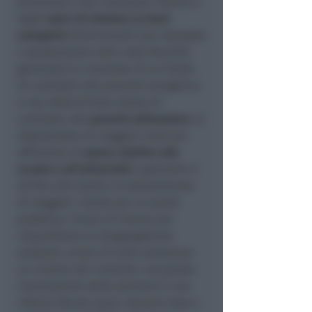
promessa e mai realizzata riforma e
degli
oneri di sistema su beni
energetici
(eliminando voci obsolete
e spostandone altre sulla fiscalità
generale); la creazione di un Fondo
di contrasto alla povertà energetica
e una determinata azione di
contrasto alla
povertà alimentare
; la
disposizione di maggiori aiuti per
affrontare le
spese relative alla
scuola e all’università
e garantire il
diritto allo studio; lo stanziamento
di maggiori risorse per la sanità
pubblica; l’avvio di misure per
riequilibrare le disuguaglianze
esistenti, prima di tutto attraverso
un rinnovo dei contratti, una giusta
rivalutazione delle pensioni e una
riforma fiscale equa, davvero tesa a