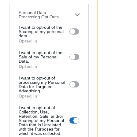
parties prior to your opt-out.
Personal Data
You may separately opt-out of the further
Processing Opt Outs
disclosure of your personal information
by third parties on the IAB’s list of
I want to opt-out of the
Sharing of my personal
downstream participants.
data.
Opted In
FERITI E LOCALE DEVASTATO
This information may also be disclosed
Maxi rissa in un locale di viale
I want to opt-out of the
by us to third parties on the IAB’s List of
Vespucci: sette le persone
Sale of my Personal
Downstream Participants that may
Data.
denunciate
further disclose it to other third parties.
Opted In
Redazione
di
I want to opt-out of
processing my Personal
Data for Targeted
Advertising.
Opted In
I want to opt-out of
Collection, Use,
Retention, Sale, and/or
Sharing of my Personal
Data that Is Unrelated
with the Purposes for
which it was collected.