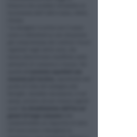
bilancio che avrebbe introdotto un
incremento dell’1,8% è stato, infatti,
ritirato.
“
La stangata in arrivo con il nuovo
anno si abbatterà su una situazione
già compromessa dai continui rincari
registrati negli ultimi anni, che
hanno determinato modifiche nelle
abitudini di consumo e rinunce. Per
questo
ci saremmo aspettati una
manovra più incisiva
, soprattutto dal
punto di vista del sostegno alle
famiglie. Sarebbe necessario, in tal
senso, avviare alcune misure urgenti
quali:
la rimodulazione dell’Iva sui
generi di largo consumo
(che
consentirebbe un risparmio di oltre
531 euro annui a famiglia); la