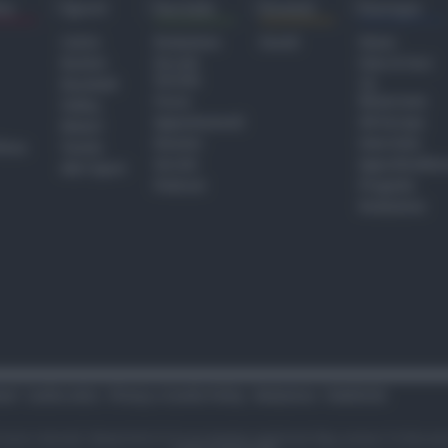
ra
Sport
Sociale
Eventi
Europa
Calcio
Redazione
Eventi
Home
Basket
Perché
Fake & Fact
Sociale
Baseball
TG
Focus
Newsroom
Volley
Appuntamenti
GR Europa
Motori
Dossier
Interviste
hiesa
Tennis
Servizi
Approfondime
Altri Sport
Podcast
Progetto
Redazione
tari
Codice etico
Privacy e Cookie Policy
Redazione
Pubblicità
i sono riservati. Newsrimini.it è una testata registrata Reg. presso il tribuna