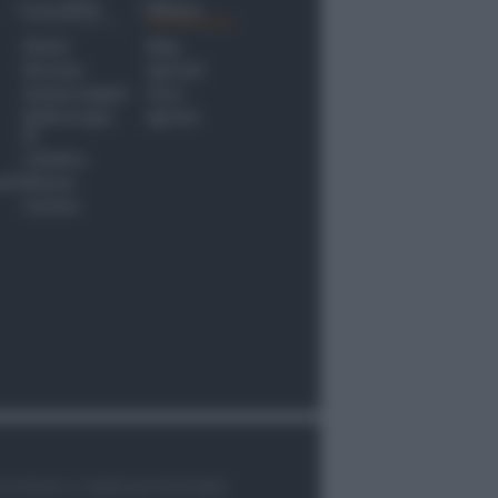
Località
Menu
Rimini
Blog
Riccione
Speciali
Santarcangelo
Fiera
Bellaria Igea
Agrinet
M.
Cattolica
nti
Misano
Coriano
le di Rimini n.7/2003 del 07/05/2003,