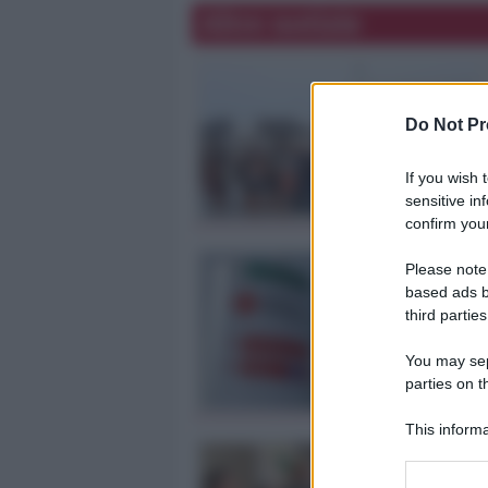
Altre notizie
Do Not Pr
If you wish 
sensitive in
confirm your
Please note
based ads b
third parties
You may sepa
parties on t
This informa
Participants