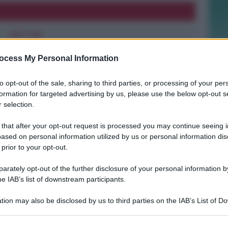
LIETO FINE
13enne scompare a riva, ricerche in
mare e via terra. Ritrovato sano e
ocess My Personal Information
salvo
to opt-out of the sale, sharing to third parties, or processing of your per
formation for targeted advertising by us, please use the below opt-out s
Lamberto Abbati
di
 selection.
DUE INFERMIERE INDAGATE
 that after your opt-out request is processed you may continue seeing i
Perde un testicolo dopo l'attesa in
ased on personal information utilized by us or personal information dis
pronto soccorso, ma non c'è nesso
 prior to your opt-out.
causale
rately opt-out of the further disclosure of your personal information by
he IAB’s list of downstream participants.
Lamberto Abbati
di
tion may also be disclosed by us to third parties on the IAB’s List of 
 that may further disclose it to other third parties.
TRE QUELLI RIMINESI
Bando hub Urbani: la Regione