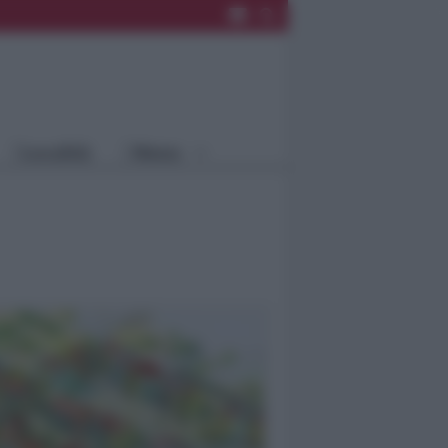
Rimini
Blog
Riccione
Speciali
Santarcangelo
Fiera
Bellaria Igea
Agrinet
M.
Cattolica
Misano
Località
Menu
Coriano
Rimini
Blog
Riccione
Speciali
Santarcangelo
Fiera
Bellaria Igea M.
Agrinet
Cattolica
Misano
Coriano