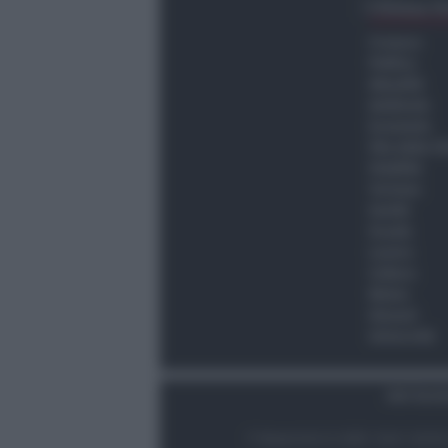
Ultima O
Cronaca
Politica
Attualità
Ambiente
Economia
Vita della C
Viabilità
Turismo
Sanità
Scuola
Lavoro
Cultura
Meteo
Giovani
Università
Dati Socie
© Newsrimini.it 2025. Tutti i diritt