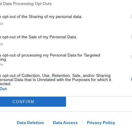
l Data Processing Opt Outs
aumenta le risorse e finanzia tutti i
progetti
o opt-out of the Sharing of my personal data.
In
Redazione
di
o opt-out of the Sale of my Personal Data.
PIAZZA TRE MARTIRI
In
Aspettando papa Leone, una ligaza in
to opt-out of processing my Personal Data for Targeted
piazza Tre Martiri
ing.
In
o opt-out of Collection, Use, Retention, Sale, and/or Sharing
ersonal Data that Is Unrelated with the Purposes for which it
Redazione
di
lected.
Out
CRER FIGC LND
Ecco i gironi di Eccellenza: Rimini nel
CONFIRM
Me
B, l'Ars Et Labor è nel girone A
LEGGI
Data Deletion
Data Access
Privacy Policy
Icaro Sport
VIDEO
di