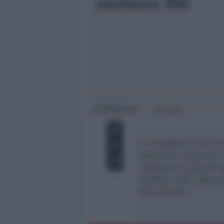
sentenza TAR
Giovani
Università
Redazione
di
1 min
Il 7 novembre il Tar si 
ricorso dei cittadini s
contempo la data del gi
scadenza è già stata c
del Comitato.