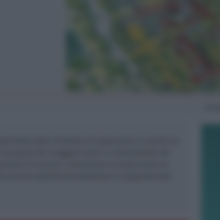
Gio
esprimerà sulla richiesta di sospensiva in merito al
ul recupero dei maggiori oneri e comunicherà nel
udizio di merito. L’intenzione di posticipare la
omunicata dall’Amministrazione ai rappresentati