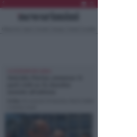
Ultima Ora
Sport
Sociale
Europa
Eventi
Località
LE ECCEZIONI DEI LEGALI
Omicidio Pierina: ammesse 13
parti civili su 15, Dassilva
assente all'udienza
In foto
: Gli avvocati di Dassilva, Riario Fabbri
e Andrea Guidi