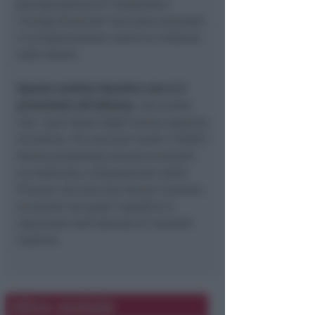
giurisprudenza di Cassazione i
coniugi divorziati non sono ammessi,
e un'associazione contro la violenza
sulle donne.
Questa mattina Dassilva non si è
presentato all'udienza
, una scelta
che i suoi stessi legali hanno appreso
all'ultimo. Gli avvocati Guidi e Fabbri
hanno presentato alcune eccezioni
su materiale a disposizione della
Procura che loro non hanno ricevuto:
eccezioni sui quali il giudice si
esprimerà nell'udienza di martedì
mattina.
Altre notizie