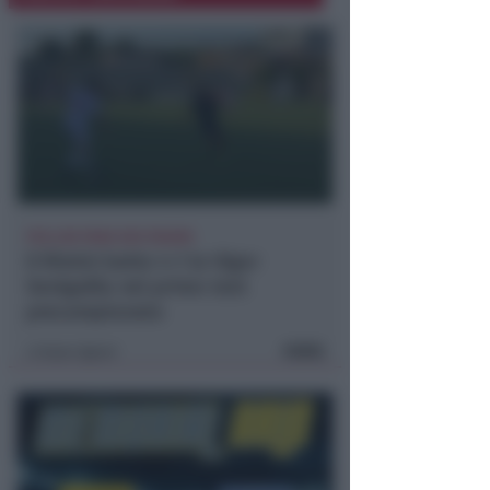
POLLINI PARA DUE RIGORI
Il Rimini batte 4-1 la Vigor
Senigallia nel primo test
precampionato
FOTO
Icaro Sport
di