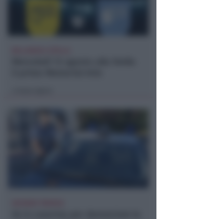
BELLARIVA E STELLA
Mercoledì 12 agosto alla Stella
il primo Memorial Arlo
Icaro Sport
di
VACANZA TRAGICA
Va in caserma per denunciare la