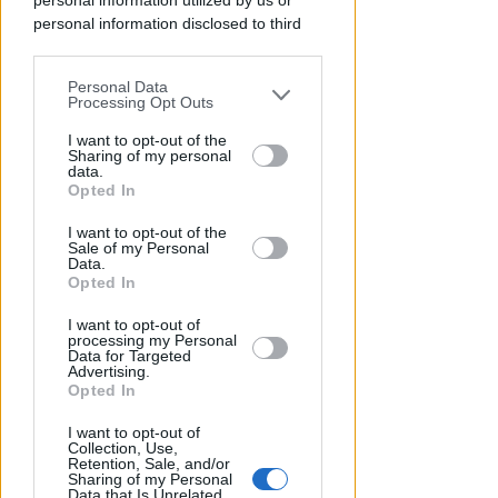
personal information utilized by us or
personal information disclosed to third
parties prior to your opt-out.
Personal Data
You may separately opt-out of the further
Processing Opt Outs
disclosure of your personal information
by third parties on the IAB’s list of
I want to opt-out of the
Sharing of my personal
downstream participants.
data.
Opted In
This information may also be disclosed
TANA VINCE A JESI
Scatta il torneo nazionale Open
I want to opt-out of the
by us to third parties on the IAB’s List of
Sale of my Personal
Downstream Participants that may
femminile del Tennis Club
Data.
further disclose it to other third parties.
Opted In
Viserba
I want to opt-out of
Icaro Sport
di
processing my Personal
Data for Targeted
Advertising.
Opted In
I want to opt-out of
Collection, Use,
Retention, Sale, and/or
Sharing of my Personal
Data that Is Unrelated