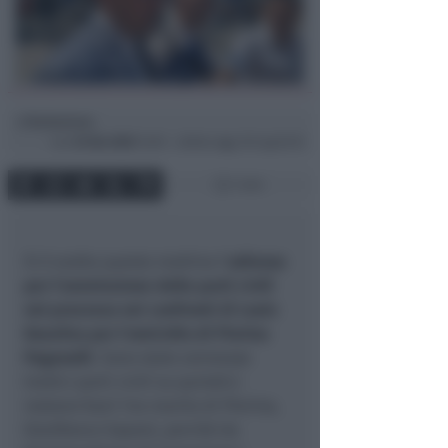
Redazione
di
Lun
23 Giu 2025
13:05 ~ ultimo agg. 29 Lug 03:15
1 min
Si è svolta questa mattina l'
udienza
per l'ammissione delle parti civili
nel processo nei confronti di Louis
Dassilva per l'omicidio di Pierina
Paganelli
. Sono state ammesse
tredici parti civili su quindici:
restano fuori l'ex marito di Pierina,
Gianfranco Saponi, perché da