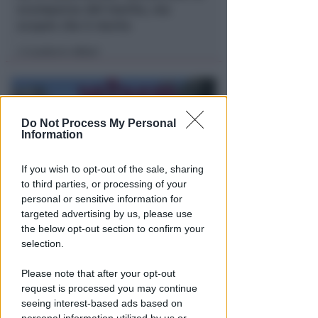
scomparsa del marito, ma
scopre che è morto
Lamberto Abbati
di
Do Not Process My Personal
Information
If you wish to opt-out of the sale, sharing
to third parties, or processing of your
personal or sensitive information for
targeted advertising by us, please use
DOPO I RECENTI EPISODI
Sicurezza a Riccione. Il M5S:
the below opt-out section to confirm your
selection.
serve confronto politico serio e
non scaricabarile
Please note that after your opt-out
request is processed you may continue
Redazione
di
seeing interest-based ads based on