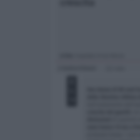
crescita
Giovani
Università
In foto
: l’ospedale di San Marino
Andrea Polazzi
di
1 min
Una donna di 89 anni ha
della 35esima vittima 
Sull’andamento dell’epi
crescita dei guariti
, tr
dimissioni
di pazienti 
sono invece 12 ma a fr
piuttosto bassa. I cas