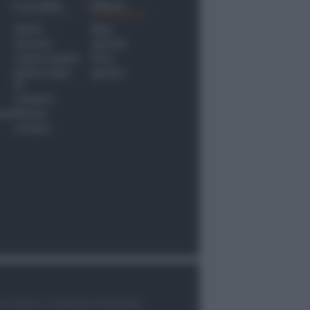
Località
Menu
Rimini
Blog
Riccione
Speciali
Santarcangelo
Fiera
Bellaria Igea
Agrinet
M.
Cattolica
nti
Misano
Coriano
le di Rimini n.7/2003 del 07/05/2003,