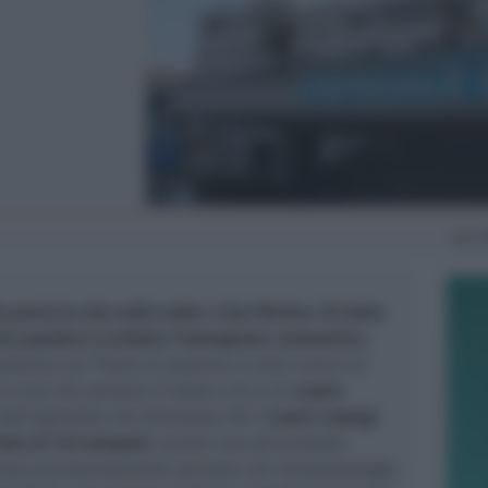
Sab
1
 perso la vita nella notte a San Marino. Si tratta
da quando è scattata l’emergenza coronavirus.
demia sul Titano di positivo ci sono invece la
e in più che portano il totale a 53, e le
nuove
dall’ospedale che diventano 107.
I nuovi contagi
onte di 143 tamponi
, quindi una percentuale
i sono prevalentemente persone con sintomatologia