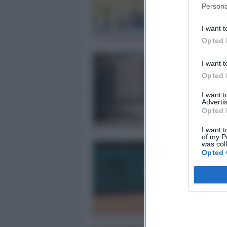
Persona
I want t
Opted 
I want t
Opted 
I want 
Advertis
Opted 
I want t
of my P
was col
Opted 