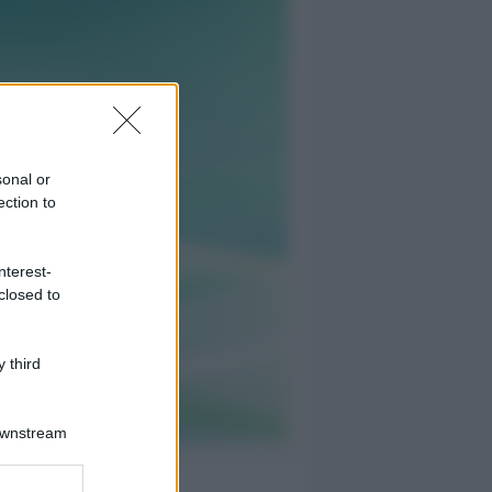
sonal or
ection to
nterest-
closed to
 third
Downstream