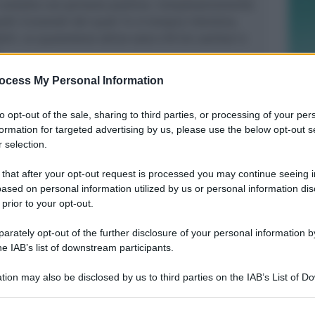
contatto con persone positive. Complessivamente
elli ricoverati dei quali 14 in terapia intensiva.
ili. Le quarantene attive sono 476 (44 sanitari e
.
ocess My Personal Information
to opt-out of the sale, sharing to third parties, or processing of your per
formation for targeted advertising by us, please use the below opt-out s
 selection.
A CAVALLO DELLA MEZZANOTTE
Caos a Riccione: prima la rissa poi
 that after your opt-out request is processed you may continue seeing i
l'assalto ai veicoli e le testate al bus
ased on personal information utilized by us or personal information dis
 prior to your opt-out.
rately opt-out of the further disclosure of your personal information by
Redazione
di
he IAB’s list of downstream participants.
ACCOLTI DAGLI AMMINISTRATORI
tion may also be disclosed by us to third parties on the IAB’s List of 
178 studenti all'Arena Francesca da
 that may further disclose it to other third parties.
Rimini per la Cerimonia dei traguardi