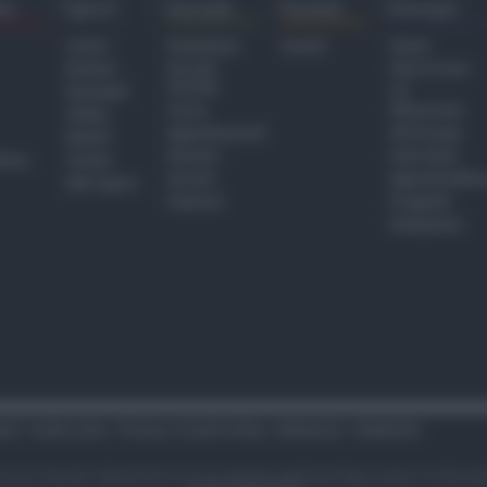
ra
Sport
Sociale
Eventi
Europa
Calcio
Redazione
Eventi
Home
Basket
Perché
Fake & Fact
Sociale
Baseball
TG
Focus
Newsroom
Volley
Appuntamenti
GR Europa
Motori
Dossier
Interviste
hiesa
Tennis
Servizi
Approfondime
Altri Sport
Podcast
Progetto
Redazione
tari
Codice etico
Privacy e Cookie Policy
Redazione
Pubblicità
i sono riservati. Newsrimini.it è una testata registrata Reg. presso il tribuna