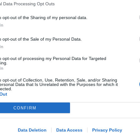
l Data Processing Opt Outs
o opt-out of the Sharing of my personal data.
Redazione
FOTO
di
In
POCO DOPO LE 4
o opt-out of the Sale of my Personal Data.
Assalto nella notte al bancomat di
In
Villa Verucchio
to opt-out of processing my Personal Data for Targeted
ing.
In
Redazione
FOTO
di
o opt-out of Collection, Use, Retention, Sale, and/or Sharing
ersonal Data that Is Unrelated with the Purposes for which it
lected.
FEDERAZIONE SAMMARINESE TENNIS
Out
San Marino Junior Open, definite le
semifinale dei singolari
CONFIRM
Me
LEGGI
Icaro Sport
di
Data Deletion
Data Access
Privacy Policy