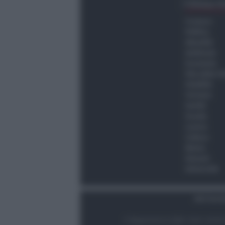
Ultima O
Cronaca
Politica
Attualità
Ambiente
Economia
Vita della C
Viabilità
Turismo
Sanità
Scuola
Lavoro
Cultura
Meteo
Giovani
Università
Dati Socie
© Newsrimini.it 2025. Tutti i diritt