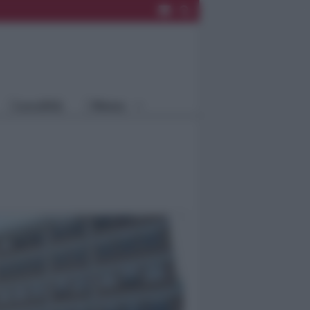
Rimini
Blog
Riccione
Speciali
Santarcangelo
Fiera
Bellaria Igea
Agrinet
M.
Cattolica
Misano
Località
Menu
Coriano
Rimini
Blog
Riccione
Speciali
Santarcangelo
Fiera
Bellaria Igea M.
Agrinet
Cattolica
Misano
Coriano