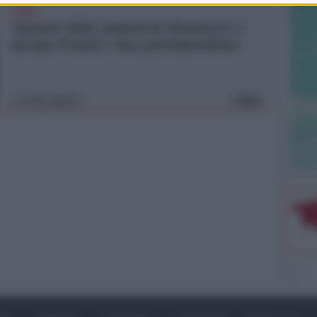
CONS
Taranto 2026, Valentina Venerucci e
Jacopo Frisoni i due portabandiera
Icaro Sport
FOTO
di