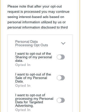
PIAZZA TRE MARTIRI
Aspettando papa Leone, una
Please note that after your opt-out
ligaza in piazza Tre Martiri
request is processed you may continue
seeing interest-based ads based on
Redazione
di
personal information utilized by us or
personal information disclosed to third
parties prior to your opt-out.
Personal Data
You may separately opt-out of the further
Processing Opt Outs
disclosure of your personal information
by third parties on the IAB’s list of
I want to opt-out of the
Sharing of my personal
downstream participants.
data.
Opted In
This information may also be disclosed
I want to opt-out of the
by us to third parties on the IAB’s List of
Sale of my Personal
CRER FIGC LND
Downstream Participants that may
Data.
Ecco i gironi di Eccellenza:
further disclose it to other third parties.
Opted In
Rimini nel B, l'Ars Et Labor è nel
girone A
I want to opt-out of
processing my Personal
Data for Targeted
VIDEO
Icaro Sport
di
Advertising.
Opted In