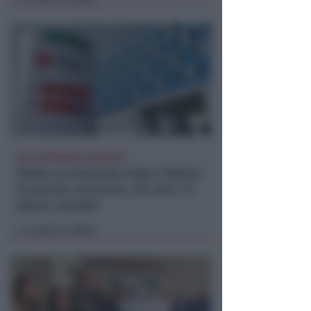
DUE INFERMIERE INDAGATE
Perde un testicolo dopo l'attesa
in pronto soccorso, ma non c'è
nesso causale
Lamberto Abbati
di