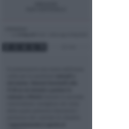
Redazione
di
Lun
29 Mag 2017
12:55 ~ ultimo agg. 20 Mag 06:00
1 min
Si preannuncia una nuova settimana
calda per la questione
nomadi e
microaree
.
Domani (martedì) alle
17.30 se ne tornerà a parlare in
comune a Rimini
durante la seconda
commissione consigliare nel corso
della quale potranno intervenire i
portavoce dei comitati di cittadini.
L’
appuntamento è aperto al