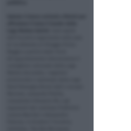
pubblico.
Sabato 3 invece arriverà a Rimini per
affrontare il tema il leader della
Lega Matteo Salvini
. Sarà ospite
dell’incontro organizzato nella sala
di via Bidente al Villaggio Primo
Maggio a partire dalle 16.45.
All’appuntamento interverranno il
consigliere comunale della Lega
Matteo Zoccarato, i segretari
provinciale e nazionale della Lega
Nord Romagna Bruno Galli e Jacopo
Morrone, Leonardo Pistillo,
consulente tributario PA, e gli
esponenti del comitato ProRimini
Loreno Marchei e Alessandro
Potenza. A chiudere l’incontro,
intitolato, “No Alle Microaree