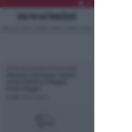
Ultima Ora
Sport
Sociale
Europa
Eventi
Località
ATTUALITÀ NEWSRIMINI POLITICA RIMINI
Nomadi e microaree. Sabato
arriva Salvini al Villaggio
Primo Maggio
In foto
: Matteo Salvini