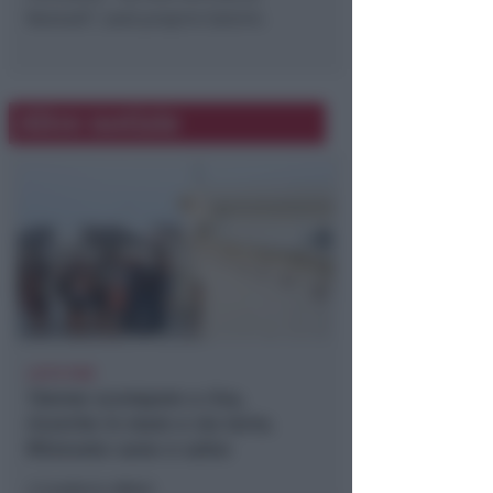
Nomadi”, sarà proprio Salvini.
Altre notizie
LIETO FINE
13enne scompare a riva,
ricerche in mare e via terra.
Ritrovato sano e salvo
Lamberto Abbati
di