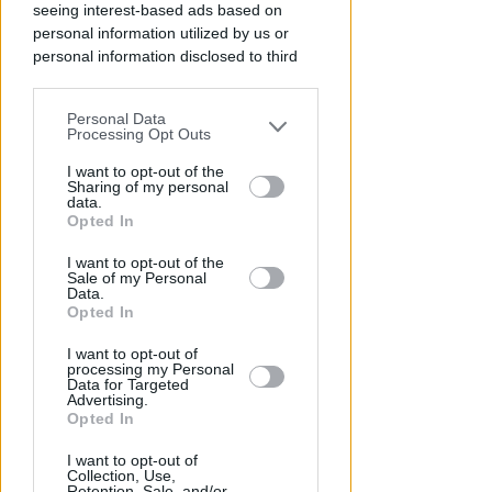
seeing interest-based ads based on
personal information utilized by us or
personal information disclosed to third
parties prior to your opt-out.
NO A PISCINE E TERRAZZE
Piano Arenile. Renzi (FdI):
Personal Data
You may separately opt-out of the further
maldestro tentativo di
Processing Opt Outs
disclosure of your personal information
urbanizzare la spiaggia
by third parties on the IAB’s list of
I want to opt-out of the
Sharing of my personal
downstream participants.
Redazione
di
data.
Opted In
This information may also be disclosed
I want to opt-out of the
by us to third parties on the IAB’s List of
Sale of my Personal
Downstream Participants that may
Data.
further disclose it to other third parties.
Opted In
I want to opt-out of
processing my Personal
Data for Targeted
Advertising.
Opted In
SABATO AL "BIANCHELLI"
I want to opt-out of
Ingresso gratuito per il test
Collection, Use,
Retention, Sale, and/or