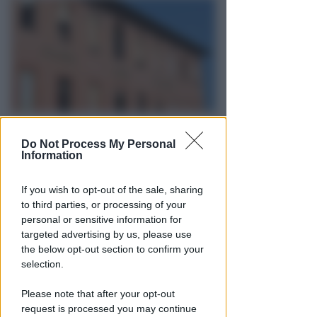
BOLOGNESE E NON SOLO
Do Not Process My Personal
Controlli nelle colonie
Information
abbandonate: due denunce per
invasione arbitraria
If you wish to opt-out of the sale, sharing
to third parties, or processing of your
Redazione
di
personal or sensitive information for
targeted advertising by us, please use
the below opt-out section to confirm your
selection.
Please note that after your opt-out
request is processed you may continue