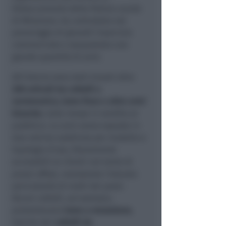
Distaccamento della Polizia Locale
di Miramare, ha controllato nel
pomeriggio di giovedì l'esercizio
commerciale e sequestrato una
grande quantità di armi.
All'interno sono stati trovati oltre
200 articoli tra coltelli a
serramanico, lame fisse e altre armi
bianche
, tutte messe in vendita al
pubblico. Le armi erano esposte in
due vetrine suddivise per modello e
tipologia d’uso, liberamente
accessibili ai clienti con tanto di
prezzi affissi, nonostante l’elevata
pericolosità di molti dei pezzi.
Alcuni coltelli, ad esempio,
presentavano
lame a mezzaluna
,
tipiche dei
coltelli da