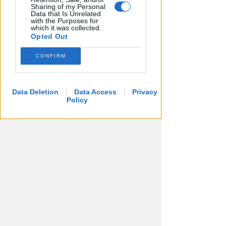
match tra Vigor Senigallia e
Sharing of my Personal
Data that Is Unrelated
Rimini
with the Purposes for
which it was collected.
Icaro Sport
di
Opted Out
CONFIRM
Data Deletion
Data Access
Privacy
Policy