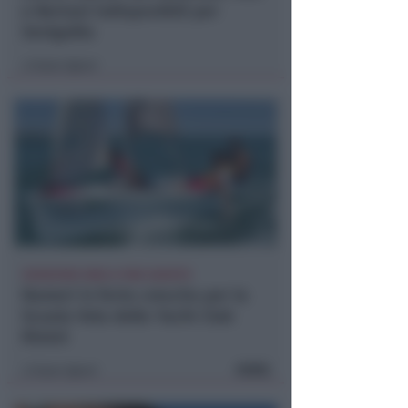
e Bertani indisponibili per
Senigallia
Icaro Sport
di
ISCRIZIONI SINO A FINE AGOSTO
Numeri in forte crescita per la
Scuola Vela dello Yacht Club
Rimini
FOTO
Icaro Sport
di