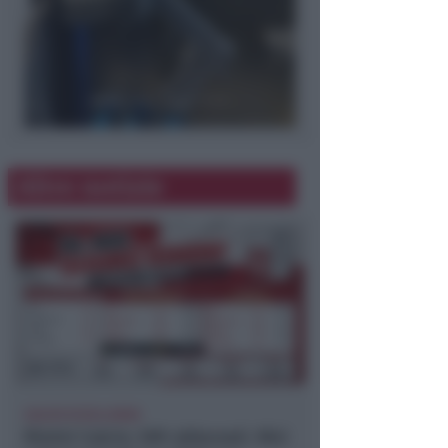
Altre notizie
CALCIO ECCELLENZA
Rimini Calcio: 509 abbonati. Nisi