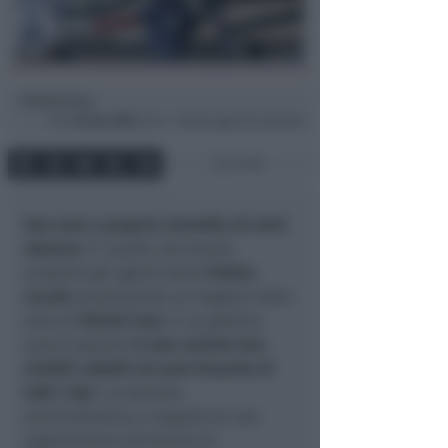
Redazione
di
Ven
20 Giu 2025
14:37 ~ ultimo agg. 28 Lug 02:46
1 min
Una vera e propria rivendita di armi
abusiva
. E' quella che hanno
scoperto gli agenti della
Polizia
Locale
perquisendo un negozio nella
zona di
Rimini Sud
, il cui gestore
aveva esposto
in due vetrine ben
visibili coltelli ed armi bianche di
tutti i tipi
. La squadra
amministrativa, a seguito di una
segnalazione pervenuta al