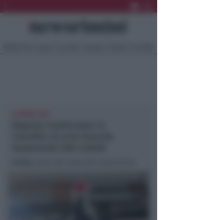
Ultima Ora
Sport
Sociale
Europa
Eventi
Località
A RIMINI SUD
Negozio trasformato in
rivendita di armi bianche.
Sequestrati 200 coltelli
In foto
: parte del materiale sequestrato