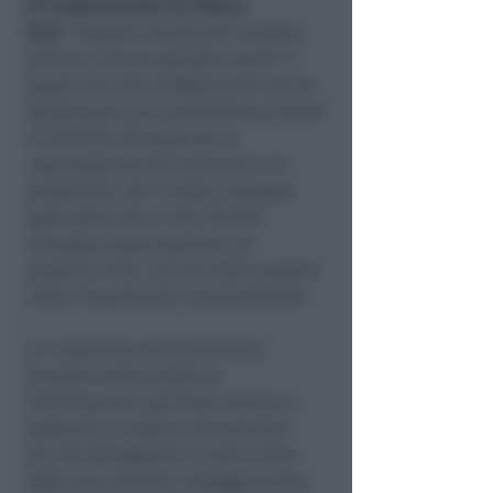
di Confesercenti E.R. Marco
Pasi:
“
Questo importante risultato
premia il lavoro portato avanti in
questi anni da Confesercenti che ha
partecipato con convinzione ai lavori
di Vitrines d’Europe per la
valorizzazione del commercio di
prossimità. Ora il nostro impegno
sarà volto a far sì che l’Emilia-
Romagna possa ospitare nei
prossimi anni, con una delle proprie
città, l’importante riconoscimento
”
La risoluzione del Parlamento
europeo invita inoltre la
Commissione e gli Stati membri a
sostenere e aiutare attivamente i
piccoli dettaglianti in tutte le fasi
della loro attività: l’alleggerimento