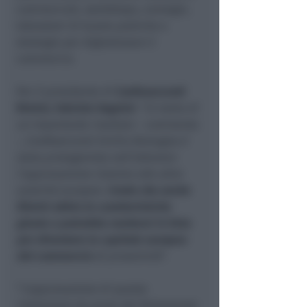
commerciali, workshops, convegni,
laboratori di buone pratiche e
strategie per digitalizzare il
commercio.
Per il presidente di
Confesercenti
Rimini, Fabrizio Vagnini:
“
Si tratta di
un importante risultato – commenta
-, Confesercenti Emilia Romagna è
stata protagonista nell’ottenere
l’approvazione insieme alle altre
autorità europee.
Credo che anche
Rimini abbia le caratteristiche
giuste e potrebbe mettersi in lista
per diventare la
capitale europea
del commercio
di prossimità
”.
“
L’approvazione di questa
risoluzione da parte del Parlamento