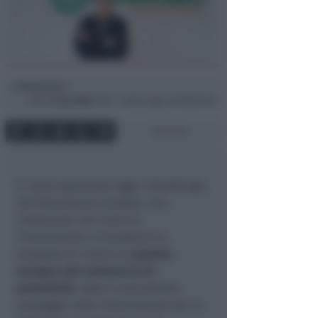
Redazione
di
Mar
17 Gen 2023
13:53 ~ ultimo agg. 30 Mag 05:43
3 min
E’ stata approvata oggi a Strasburgo,
dal Parlamento europeo, una
risoluzione che invita la
Commissione a sviluppare la
proposta di creare la
capitale
europea del commercio di
prossimità
, dopo il precedente
passaggio nella Commissione per le