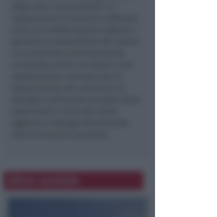
degli oneri amministrativi e il
superamento di ostacoli e difficoltà
nella loro trasformazione digitale e
garantire la sostenibilità del settore
in un momento particolarmente
complesso, anche con fondi e aiuti
supplementari necessari per la
sopravvivenza del commercio al
dettaglio nell’Unione europea (dove
rappresenta l’11,5% del valore
aggiunto e impiega direttamente
oltre 29 milioni di persone).
Altre notizie