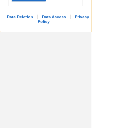
Data Deletion
Data Access
Privacy
Policy
APPROVATO DAL CDA
Dati in crescita nella semestrale
di IEG, stime al rialzo per
l'esercizio 2026
Redazione
di