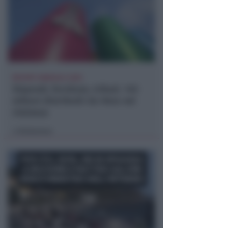
REPORT ANNUALE 2025
Stipendi, forniture, tributi. 145
milioni distribuiti da Hera nel
riminese
Redazione
di