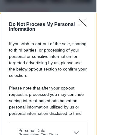
RICHIESTA SPIEGAZIONI
Post razzista legato a Riccione
Do Not Process My Personal
su un canale a nome Lega. La
Information
sindaca: gravissimo
If you wish to opt-out of the sale, sharing
Redazione
di
to third parties, or processing of your
personal or sensitive information for
targeted advertising by us, please use
the below opt-out section to confirm your
selection.
Please note that after your opt-out
request is processed you may continue
seeing interest-based ads based on
personal information utilized by us or
VITTIMA UN ANZIANO RIMINESE
personal information disclosed to third
Borseggi sul Metromare, ladri
parties prior to your opt-out.
arrestati grazie all'occhio
Personal Data
You may separately opt-out of the further
esperto di un agente
Processing Opt Outs