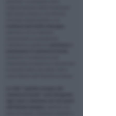
petizioni. La proposta nasce
originariamente dalla Fondazione
Barcelona Comerç e da Vitrines
d’Europe (associazione a cui
Confesercenti Emilia Romagna
aderisce e di cui detiene
attualmente la presidenza).
L’obiettivo è quello di
valorizzare e
promuovere il commercio locale
,
metterne in evidenza la sua
importanza economica e sociale per
la qualità della vita delle città e
come fattore dell’identità europea.
La città “capitale europea del
commercio locale” verrà designata
ogni anno a rotazione nei vari paesi
dell’Unione Europea
; ospiterà una
serie di eventi, iniziative culturali e