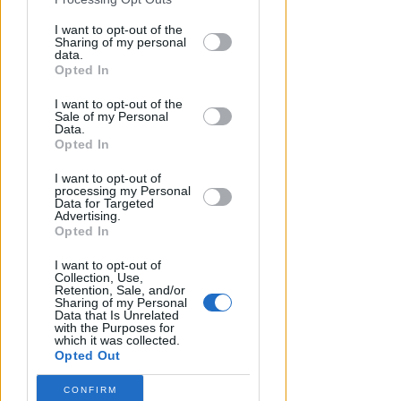
disclosure of your personal information
Lamberto Abbati
di
by third parties on the IAB’s list of
I want to opt-out of the
Sharing of my personal
downstream participants.
data.
Opted In
This information may also be disclosed
I want to opt-out of the
by us to third parties on the IAB’s List of
Sale of my Personal
Downstream Participants that may
Data.
further disclose it to other third parties.
Opted In
I want to opt-out of
processing my Personal
Data for Targeted
Advertising.
Opted In
OSSERVATORIO CGIL INCA
Allarme infortuni sul lavoro a
I want to opt-out of
Rimini: +13% nel primo semestre
Collection, Use,
Retention, Sale, and/or
dell'anno
Sharing of my Personal
Data that Is Unrelated
with the Purposes for
Redazione
di
which it was collected.
Opted Out
CONFIRM