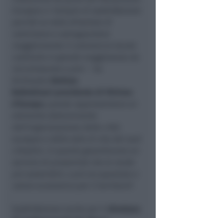
Europeo ci riempie di soddisfazione
perché va nella direzione di
valorizzare e salvaguardare
maggiormente il commercio locale
costituito in grande maggioranza da
microimprese e pmi
– ha
dichiarato
Stefano
Bollettinari
presidente di Vitrines
d’Europe;
queste rappresentano un
elemento determinante
dell’organizzazione delle città
europee e dello stile di vita dei suoi
cittadini, in quanto garantiscono un
servizio di prossimità che le rende
più sostenibili, e più occupazione e
valore economico per il territorio
”.
Soddisfazione anche per il
direttore