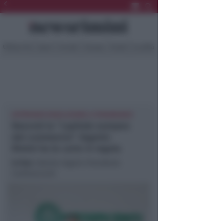
Ultima Ora
Sport
Sociale
Europa
Eventi
Località
APPROVATA RISOLUZIONE A STRASBURGO
Nascerà la “capitale europea
del commercio”. Vagnini:
Rimini ha le carte in regola
In foto
: Fabrizio Vagnini Presidente
Confesercenti