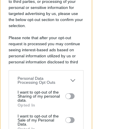
to third parties, or processing of your
dell'anno
personal or sensitive information for
targeted advertising by us, please use
Redazione
di
the below opt-out section to confirm your
selection.
Please note that after your opt-out
request is processed you may continue
seeing interest-based ads based on
personal information utilized by us or
personal information disclosed to third
parties prior to your opt-out.
Personal Data
You may separately opt-out of the further
APPROVATO DAL CDA
Processing Opt Outs
disclosure of your personal information
Dati in crescita nella semestrale
by third parties on the IAB’s list of
I want to opt-out of the
di IEG, stime al rialzo per
Sharing of my personal
downstream participants.
l'esercizio 2026
data.
Opted In
This information may also be disclosed
Redazione
di
I want to opt-out of the
by us to third parties on the IAB’s List of
Sale of my Personal
Downstream Participants that may
Data.
further disclose it to other third parties.