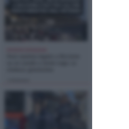
RICHIESTA SPIEGAZIONI
Post razzista legato a Riccione
su un canale a nome Lega. La
sindaca: gravissimo
Redazione
di