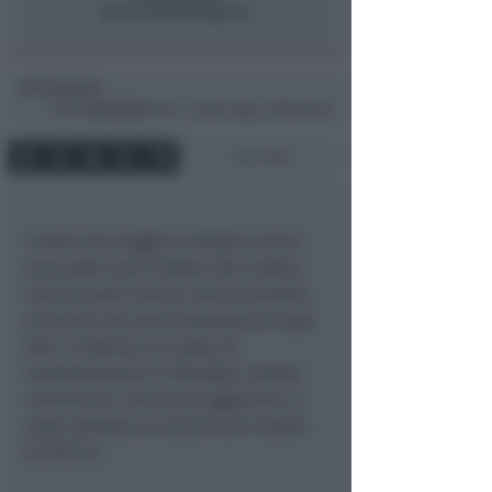
Redazione
di
Mar
2 Nov 2004
19:45 ~ ultimo agg. 11 Mag 00:10
1 min
l’uomo tra maggio e ottobre aveva
procurato varie lesioni alla madre,
con la quale viveva, minacciandola
di morte con una bomboletta di gas
GPL. Il 33enne, accusato di
maltrattamenti in famiglia, lesioni
volontarie e minaccia aggravata, é
stato portato al carcere dei Casetti
di Rimini.