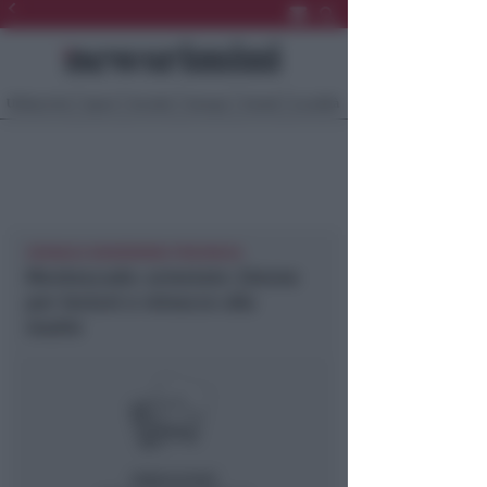
Ultima Ora
Sport
Sociale
Europa
Eventi
Località
CRONACA NEWSRIMINI PROVINCIA
Montescudo: arrestato 33enne
per lesioni e minacce alla
madre