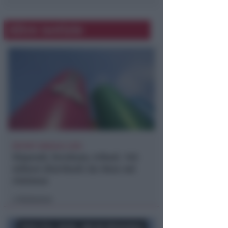
Altre notizie
REPORT ANNUALE 2025
Stipendi, forniture, tributi. 145
milioni distribuiti da Hera nel
riminese
Redazione
di