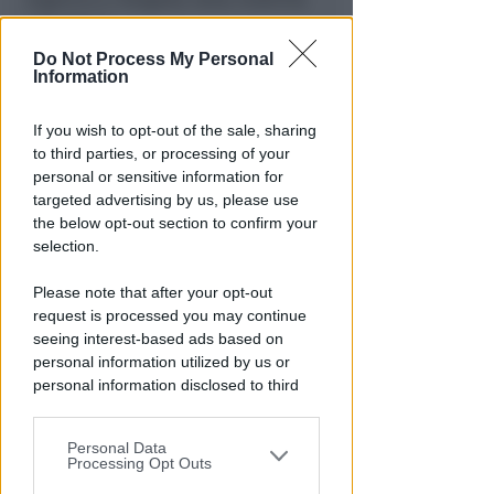
cittadina”.
Do Not Process My Personal
Information
“Start Romagna dialoga
costantemente con le
amministrazioni – commenta il
If you wish to opt-out of the sale, sharing
to third parties, or processing of your
presidente di Start
personal or sensitive information for
Romagna
Roberto Sacchetti –
al fine
targeted advertising by us, please use
di trarre le indicazioni per fornire un
the below opt-out section to confirm your
servizio che sia rispondente alle
selection.
esigenze dei cittadini e funzionale ai
cambiamenti delle città”.
Please note that after your opt-out
request is processed you may continue
seeing interest-based ads based on
personal information utilized by us or
personal information disclosed to third
Altre notizie
parties prior to your opt-out.
Personal Data
You may separately opt-out of the further
Processing Opt Outs
disclosure of your personal information