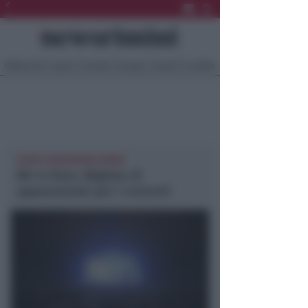
Ultima Ora
Sport
Sociale
Europa
Eventi
Località
EVENTI NEWSRIMINI RIMINI
Mir in fiera. Migliaia di
appassionati per i concerti