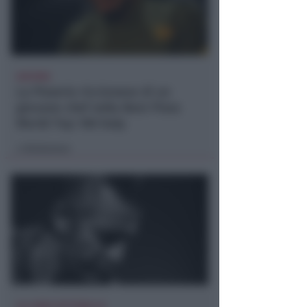
66ESIMA
La Pizzeria riccionese di un
giovane chef nella Best Pizza
World Top 100 Italy
Redazione
di
ALL'AREA SETTEBELLO