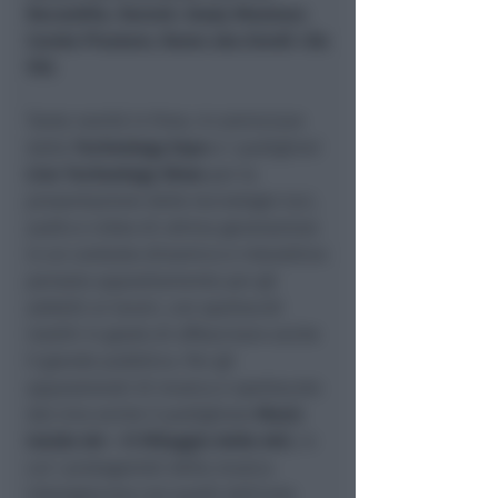
Recondite
,
Raresh
,
Sonja Moonear
,
Carola Pisaturo
,
Rame aka Enroll
e
Da
Vid.
Tante novità in Fiera. A cominciare
dalla
Technology Expo
e i padiglioni
Live Technology Show
per la
presentazione delle tecnologie luci,
audio e video di ultima generazione
in un contesto dinamico e interattivo
pensato appositamente per gli
addetti ai lavori, con spettacoli
inediti in grado di affascinare anche
il grande pubblico. Per gli
appassionati di musica e spettacolo
dal vivo anche il padiglione
Music
Inside Art – Il Villaggio delle Arti
, in
cui i protagonisti della musica
interagiscono con quelli dell’arte