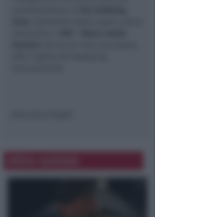
contemporanea, la
Fun Clubbing
Zone
, laboratorio della nuova cultura
elettronica, e
MiF – Music inside
Festival
che sia ieri sera, sia stasera
offre il gotha del deejaying
internazionale.
(foto Karen Righi)
Altre notizie