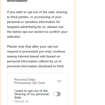
Information
If you wish to opt-out of the sale, sharing
to third parties, or processing of your
personal or sensitive information for
targeted advertising by us, please use
the below opt-out section to confirm your
selection.
Please note that after your opt-out
request is processed you may continue
TRAGEDIA SFIORATA SUL TITANO
Rischia di annegare in piscina.
seeing interest-based ads based on
personal information utilized by us or
Bimbo di 4 anni in terapia
personal information disclosed to third
intensiva a Rimini
parties prior to your opt-out.
Redazione
di
Personal Data
You may separately opt-out of the further
Processing Opt Outs
disclosure of your personal information
by third parties on the IAB’s list of
I want to opt-out of the
Sharing of my personal
downstream participants.
data.
Opted In