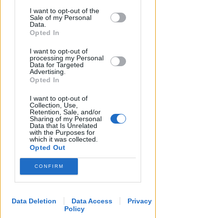
This information may also be disclosed
I want to opt-out of the
by us to third parties on the IAB’s List of
Sale of my Personal
Downstream Participants that may
Data.
further disclose it to other third parties.
Opted In
I want to opt-out of
LUNEDÌ IN DIRETTA DALLE 20:50
processing my Personal
Calcio.Basket speciale girone B
Data for Targeted
Advertising.
di Eccellenza e preparazione
Opted In
Rimini, su Icaro TV
I want to opt-out of
Icaro Sport
di
Collection, Use,
Retention, Sale, and/or
Sharing of my Personal
Data that Is Unrelated
with the Purposes for
which it was collected.
Opted Out
CONFIRM
Data Deletion
Data Access
Privacy
Policy