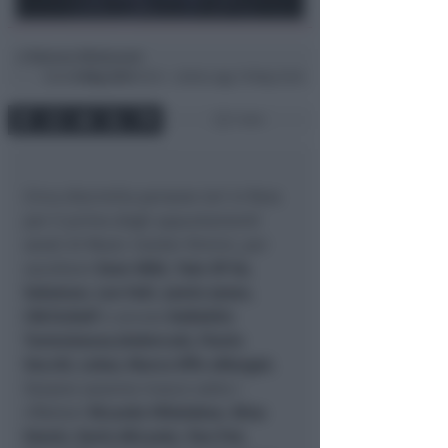
Simona Mulazzani
di
Dom
8 Mag 2016
16:14 ~ ultimo agg. 19 Mag 12:02
1 min
Circa diecimila persone ieri in fiera
per il primo degli appuntamenti
serali di Music Insider Rimini, per
ascoltare
Sven Väth
,
Tale Of Us
,
Solomun
,
Len Faki
,
Jamie Jones
,
CW/A
,
Ralf
e ancora
Kollektiv
Turmstrasse
,
Undercatt
,
Flavio
Vecchi,
Lehar
,
Marco Effe
e
Margot
.
Stasera saranno invece sotto i
riflettori
Ricardo Villalobos
,
Nina
Kraviz
,
Ilario Alicante
,
Pan Pot
,