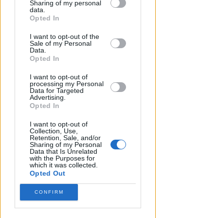
SABATO AL "BIANCHELLI"
Sharing of my personal
downstream participants.
data.
Ingresso gratuito per il test
Opted In
match tra Vigor Senigallia e
This information may also be disclosed
Rimini
I want to opt-out of the
by us to third parties on the IAB’s List of
Sale of my Personal
Downstream Participants that may
Data.
Icaro Sport
di
further disclose it to other third parties.
Opted In
I want to opt-out of
processing my Personal
Data for Targeted
Advertising.
Opted In
I want to opt-out of
Collection, Use,
Retention, Sale, and/or
Sharing of my Personal
Data that Is Unrelated
with the Purposes for
which it was collected.
Opted Out
CONFIRM