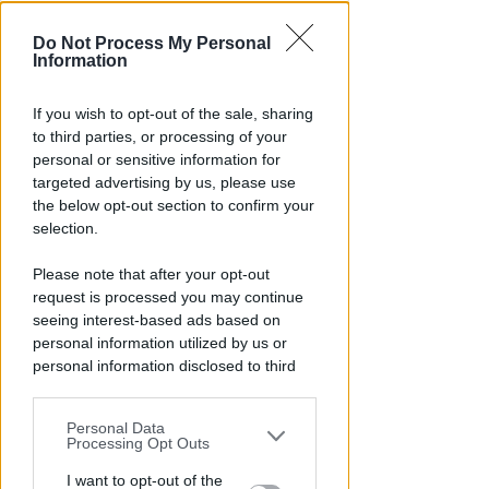
Do Not Process My Personal
Information
If you wish to opt-out of the sale, sharing
NO A PISCINE E TERRAZZE
to third parties, or processing of your
Piano Arenile. Renzi (FdI):
personal or sensitive information for
maldestro tentativo di
targeted advertising by us, please use
urbanizzare la spiaggia
the below opt-out section to confirm your
selection.
Redazione
di
Please note that after your opt-out
request is processed you may continue
seeing interest-based ads based on
personal information utilized by us or
personal information disclosed to third
parties prior to your opt-out.
Personal Data
You may separately opt-out of the further
Processing Opt Outs
disclosure of your personal information
by third parties on the IAB’s list of
I want to opt-out of the