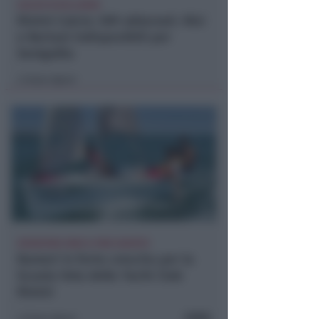
CALCIO ECCELLENZA
Rimini Calcio: 509 abbonati. Nisi
e Bertani indisponibili per
Senigallia
Icaro Sport
di
ISCRIZIONI SINO A FINE AGOSTO
Numeri in forte crescita per la
Scuola Vela dello Yacht Club
Rimini
FOTO
Icaro Sport
di