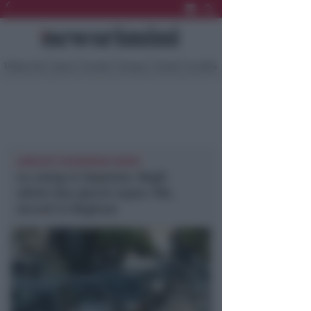
Ultima Ora
Sport
Sociale
Europa
Eventi
Località
AMBIENTE NEWSRIMINI RIMINI
Lo smog si impenna. Negli
ultimi due giorni sopra 100,
record in Regione