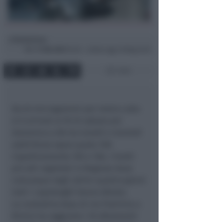
Redazione
di
Mer
11 Dic 2013
10:24 ~ ultimo agg. 16 Mag 23:57
1 min
Da 63 microgrammi per metro cubo
si è arrivati ai 92 di sabato poi
domenica a 68 ma lunedì e martedì
addirittura sopra quota 100:
rispettivamente 105 e 106, i livelli
più alti registrati in Regione dove
comunque negli ultimi quattro giorni
tutti i capoluoghi hanno sforato.
La centralina Arpa di via Flaminia a
Rimini ha raggiunto i 55 sforamenti