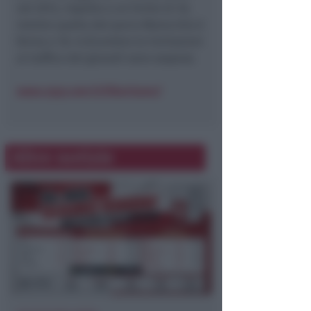
nel 2013, rispetto a un limite di 35,
mentre quella del parco Marecchia è
ferma a 18. A dicembre le limitazioni
al traffico del giovedì sono sospese.
www.arpa.emr.it/liberiamo/
Altre notizie