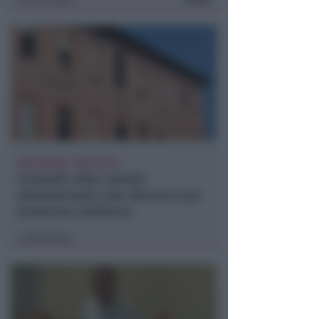
BOLOGNESE E NON SOLO
Controlli nelle colonie
abbandonate: due denunce per
invasione arbitraria
Redazione
di