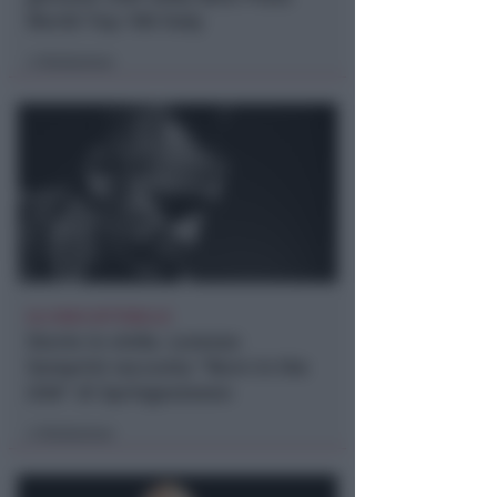
World Top 100 Italy
Redazione
di
ALL'AREA SETTEBELLO
Storie in vinile. Lorenzo
Semprini racconta "Born in the
USA" di Springesteeen
Redazione
di