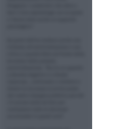
Ringrazio i carabinieri che oltre a
fare il loro sopralluogo con scrupolo
ci hanno dato anche un supporto
psicologico”
.
Da parte dell’ex sindaco anche una
richiesta all’amministrazione e una
critica a quanto fatto sul fronte della
sicurezza dalla passata
amministrazione:
“faccio un appello
a Daniela Angelini e a Oreste
Capocasa , continuate a insistere e
tenere la sicurezza al primo posto
del vostro impegno pubblico perché
c’è ancora tanto da fare per
contrastare tutte le devianze
accumulate in questi anni
“.