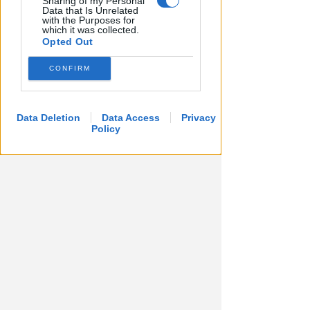
Sharing of my Personal
al Bufalini
Data that Is Unrelated
with the Purposes for
which it was collected.
FOTO
Redazione
di
Opted Out
CONFIRM
Data Deletion
Data Access
Privacy
Policy