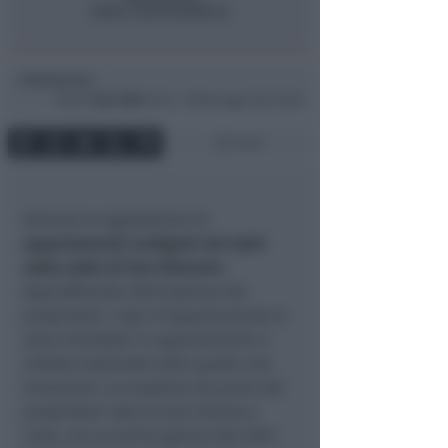
Redazione
di
Dom
1 Gen 2023
22:15 ~ ultimo agg. 6 Giu 10:10
2 min
Diverse le segnalazioni di
appartamenti svaligiati dai ladri
nella notte di San Silvestro
.
Approfittando dell’assenza dei
proprietari i topi d’appartamento si
sono introdotti in appartamenti e
villette razziando tutto quello che
trovavano. La scoperta da parte dei
proprietari solo al loro ritorno a
casa, con un primo giorno del 2023