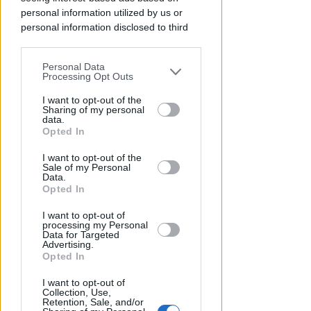
personal information utilized by us or
personal information disclosed to third
TRAGEDIA SFIORATA SUL TITANO
parties prior to your opt-out.
Rischia di annegare in piscina.
Personal Data
Bimbo di 4 anni in terapia
You may separately opt-out of the further
Processing Opt Outs
disclosure of your personal information
intensiva a Rimini
by third parties on the IAB’s list of
I want to opt-out of the
Sharing of my personal
downstream participants.
Redazione
di
data.
Opted In
This information may also be disclosed
I want to opt-out of the
by us to third parties on the IAB’s List of
Sale of my Personal
Downstream Participants that may
Data.
further disclose it to other third parties.
Opted In
I want to opt-out of
processing my Personal
Data for Targeted
Advertising.
Opted In
RITARDI
I want to opt-out of
Sbatte contro il muso del treno,
Collection, Use,
Retention, Sale, and/or
sbalzato sulla banchina. Grave