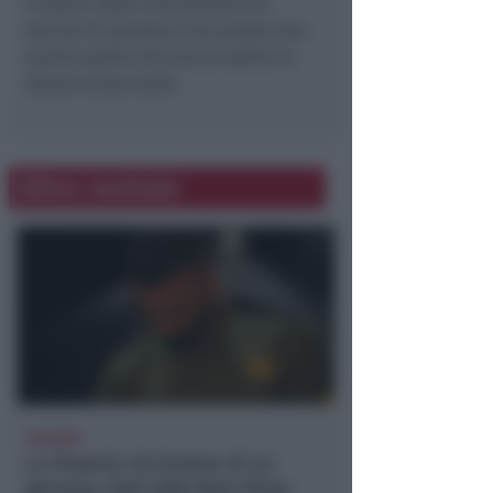
Il post è stato commentato da
decine di persone e tra queste non
poche quelle che hanno subito la
stessa amara sorte.
Altre notizie
66ESIMA
La Pizzeria riccionese di un
giovane chef nella Best Pizza