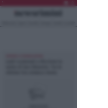
Ultima Ora
Sport
Sociale
Europa
Eventi
Località
DIVERSE LE SEGNALAZIONI
Ladri scatenati a Riccione la
notte di San Silvestro. Tra le
vittime l’ex sindaco Imola