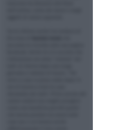
trascorso tra denunce alle forze
dell’ordine, conta dei danni e degli
oggetti di valore asportati.
Tra le vittime anche l’ex sindaco di
Riccione di
Daniele Imola
che
racconta la vicenda sulla sua pagina
facebook. Anche lui si è accorto che
l’abitazione era stata “visitata” dai
ladri al ritorno dopo una lunga
giornata e nottata di lavoro. “
Poi
torni a casa in piena notte dopo 14
ore di lavoro e trovi la casa
devastata dai ladri. Prima ancora del
valore vedere tua moglie piangere
come una bambina perché quello
che hanno portato via erano tutte
cose sue a cui teneva anche
affettivamente ti tira a terra.