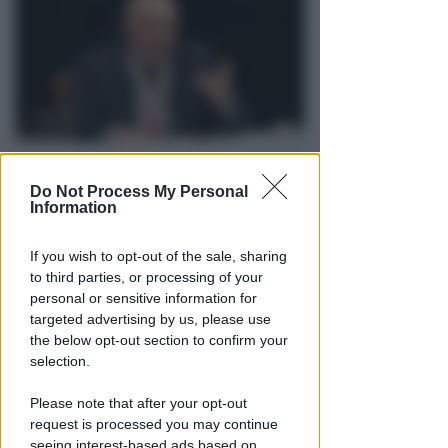
SUL SAGRATO DELLA CHIESA
Do Not Process My Personal
Il peccato sociale. A "I Lunedì di
Information
Viserba" l'economista Stefano
Zamagni
If you wish to opt-out of the sale, sharing
to third parties, or processing of your
Redazione
di
personal or sensitive information for
targeted advertising by us, please use
the below opt-out section to confirm your
selection.
Please note that after your opt-out
request is processed you may continue
seeing interest-based ads based on