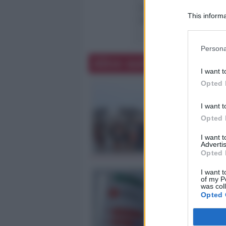
Le
semifinali
sono in c
This informa
La
finale
si disputerà
m
Participants
Persona
Altre notizie
I want t
Opted 
I want t
Opted 
I want 
Advertis
Opted 
I want t
of my P
was col
Opted 