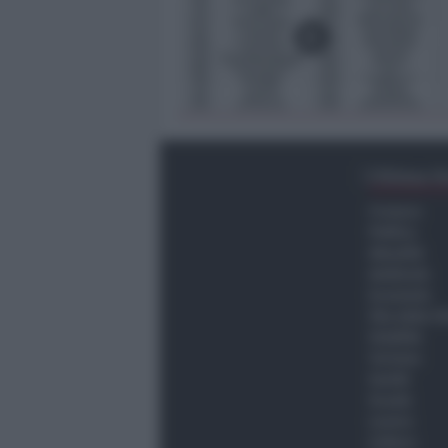
Ultima O
Cronaca
Politica
Attualità
Ambiente
Economia
Vita della C
Viabilità
Turismo
Sanità
Scuola
Lavoro
Cultura