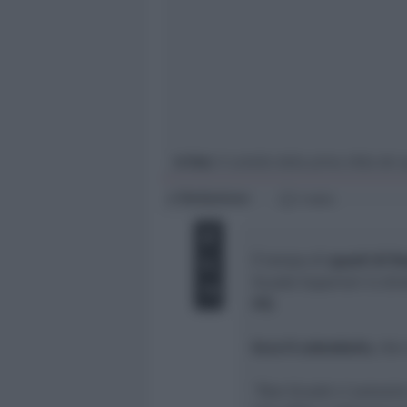
Giovani
Università
In foto
: Il cartello della prima sfida dei 
Redazione
di
1 min
È tempo di
quarti di fi
Scuole Superiori in dir
91)
.
Ecco il calendario
, che
“Due Scuole ci avevano 