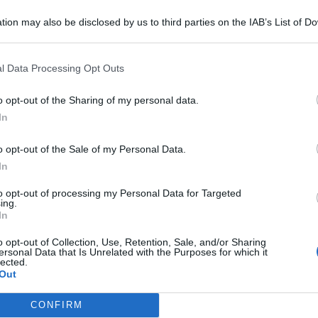
alendario
martedì 18 aprile
e
mercoledì 26 aprile
.
tion may also be disclosed by us to third parties on the IAB’s List of 
artedì 2 maggio
.
 that may further disclose it to other third parties.
l Data Processing Opt Outs
o opt-out of the Sharing of my personal data.
In
LIETO FINE
13enne scompare a riva, ricerche in
o opt-out of the Sale of my Personal Data.
mare e via terra. Ritrovato sano e
In
salvo
to opt-out of processing my Personal Data for Targeted
ing.
Lamberto Abbati
di
In
o opt-out of Collection, Use, Retention, Sale, and/or Sharing
DUE INFERMIERE INDAGATE
Me
ersonal Data that Is Unrelated with the Purposes for which it
Perde un testicolo dopo l'attesa in
lected.
Out
pronto soccorso, ma non c'è nesso
LEGGI
causale
CONFIRM