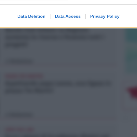
Lamberto Abbati
di
Data Deletion
Data Access
Privacy Policy
TRE QUELLI RIMINESI
Bando hub Urbani: la Regione
aumenta le risorse e finanzia tutti i
progetti
Redazione
di
PIAZZA TRE MARTIRI
Aspettando papa Leone, una ligaza in
piazza Tre Martiri
Redazione
di
CRER FIGC LND
Ecco i gironi di Eccellenza: Rimini nel