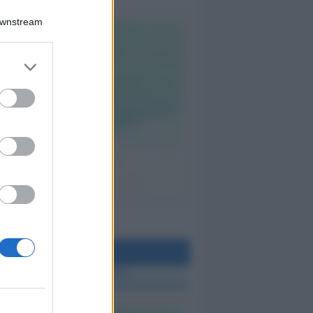
Downstream
teo Rimini
 TUTTE LE NOTIZIE SUL METEO