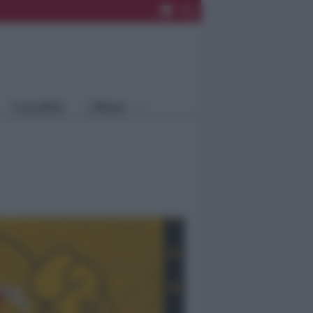
Rimini
Blog
Riccione
Speciali
Santarcangelo
Fiera
Bellaria Igea
Agrinet
M.
Cattolica
Misano
Località
Menu
Coriano
Rimini
Blog
Riccione
Speciali
Santarcangelo
Fiera
Bellaria Igea M.
Agrinet
Cattolica
Misano
Coriano