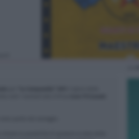
quarti
Lun
2
nale
per
“La Campanella” 2017
, il gioco delle
etta
tutti i martedì alle 21:15
su
Icaro TV (canale
 resta quello del sorteggio.
chiesto la possibilità di spostare la data della