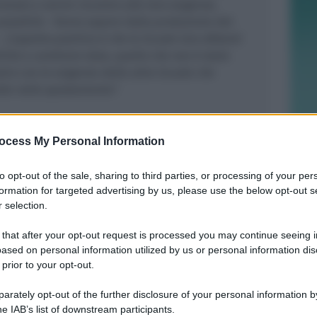
ovato a venire incontro alle loro esigenze,
possibile
– fanno sapere dalla produzione del
.
L’aspetto positivo è che le Scuole loro sfidanti
lità a cambiare data, quello che non è stato
stro con le esigenze delle altre Scuole che
lte nello spostamento”.
dì 21 marzo,
con la sfida tra
Liceo “Maestre Pie”
e
inci”
.
ocess My Personal Information
condo quarto: di fronte
Liceo “Giulio Cesare –
to opt-out of the sale, sharing to third parties, or processing of your per
formation for targeted advertising by us, please use the below opt-out s
Einaudi – Molari”
.
 selection.
nteggeranno
Liceo “Einstein”
e
Istituto “Marco
 that after your opt-out request is processed you may continue seeing i
.
ased on personal information utilized by us or personal information dis
 prior to your opt-out.
eo
“Serpieri”
e
Istituto “Valturio”
(secondo
rately opt-out of the further disclosure of your personal information by
he IAB’s list of downstream participants.