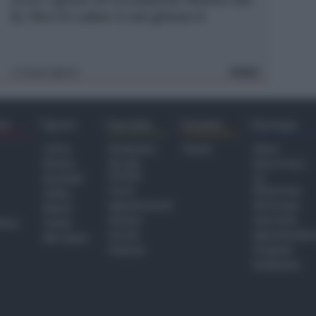
B, l'Ars Et Labor è nel girone A
Icaro Sport
VIDEO
di
ra
Sport
Sociale
Eventi
Europa
Calcio
Redazione
Eventi
Home
Basket
Perché
Fake & Fact
Sociale
Baseball
TG
Focus
Newsroom
Volley
Appuntamenti
GR Europa
Motori
Dossier
Interviste
hiesa
Tennis
Servizi
Approfondime
Altri Sport
Podcast
Progetto
Redazione