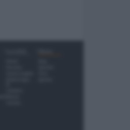
Località
Menu
Rimini
Blog
Riccione
Speciali
Santarcangelo
Fiera
Bellaria Igea
Agrinet
M.
Cattolica
nti
Misano
Coriano