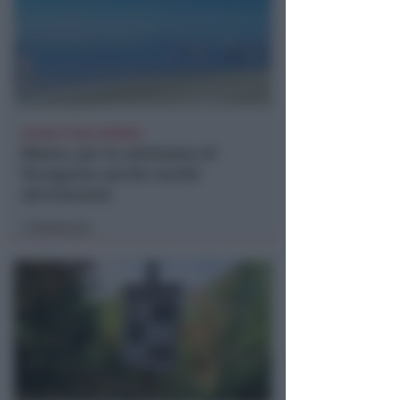
CALDO E CIELO SERENO
Meteo: per la settimana di
ferragosto poche novità
all'orizzonte
Redazione
di