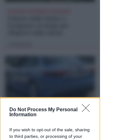
DI NUOVO ACCESSIBILE DA MAGGIO
Il Bosco delle Grazie: a
Covignano un luogo per
rifugiarsi nella natura
Redazione
di
Do Not Process My Personal
Information
LE DECISIONI DEL GIUDICE
Furti sul lungomare di marina
centro. Le Volanti arrestano
If you wish to opt-out of the sale, sharing
to third parties, or processing of your
quattro giovani