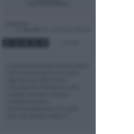
Redazione
di
Ven
4 Mar 2005
16:30 ~ ultimo agg. 11 Mag 04:04
1 min
È quanto emerso nel corso del Tavolo
Tecnico Handicap che si è riunito
oggi nella sala della Giunta
comunale per monitorare a metà
anno gli interventi realizzati.
L’importo stanziato
dall’amministrazione è di 49.890
euro e gli studenti seguiti 17.