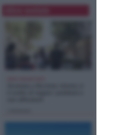
Altre notizie
DOPO I RECENTI FATTI
Sicurezza a Riccione. Azione: si
è scelto di negare i problemi e
non affrontarli
Redazione
di