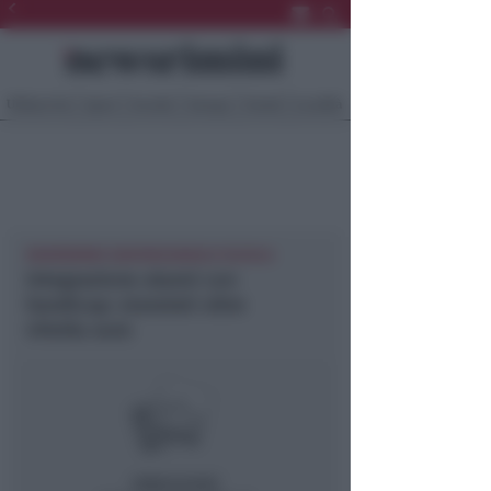
Ultima Ora
Sport
Sociale
Europa
Eventi
Località
NEWSRIMINI SANTARCANGELO SCUOLA
Integrazione alunni con
handicap: stanziati oltre
49mila euro