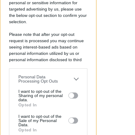
personal or sensitive information for
Redazione
di
targeted advertising by us, please use
the below opt-out section to confirm your
selection.
Please note that after your opt-out
request is processed you may continue
seeing interest-based ads based on
personal information utilized by us or
personal information disclosed to third
parties prior to your opt-out.
Personal Data
A RIMINI NORD
You may separately opt-out of the further
Processing Opt Outs
Viavai e odore di cannabinoidi.
disclosure of your personal information
Blitz nell'appartamento della
by third parties on the IAB’s list of
I want to opt-out of the
Sharing of my personal
spacciatrice
downstream participants.
data.
Opted In
Redazione
di
This information may also be disclosed
I want to opt-out of the
by us to third parties on the IAB’s List of
Sale of my Personal
Downstream Participants that may
Data.
further disclose it to other third parties.
Opted In