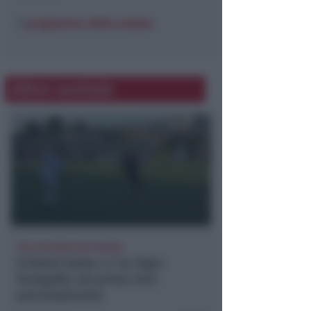
Il
programma della seduta
.
Altre notizie
POLLINI PARA DUE RIGORI
Il Rimini batte 4-1 la Vigor
Senigallia nel primo test
precampionato