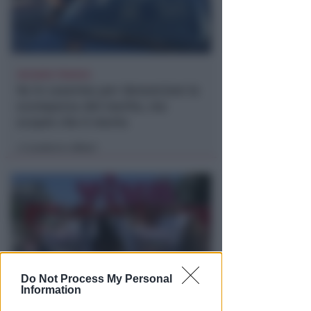
VACANZA TRAGICA
Va in caserma per denunciare la
scomparsa del marito, ma
scopre che è morto
Lamberto Abbati
di
Do Not Process My Personal
Information
DOPO I RECENTI EPISODI