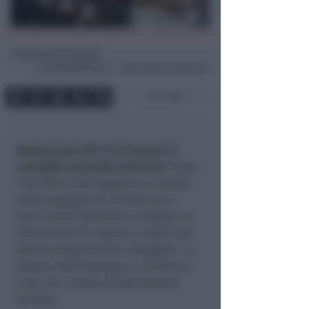
Maurizio Ceccarini
di
Gio
9 Nov 2017
16:57 ~ ultimo agg. 20 Mag 12:02
1 min
Questa sera alle 19 si riunisce il
Consiglio Comunale di Rimini.
Dopo
l’ora delle interrogazioni si parlerà
della proposta di variante per il
parco della Galvanina. A seguire, la
discussione di mozioni e ordini del
giorno presentati dai consiglieri. La
seduta sarà trasmessa in diretta su
Icaro 211, canale 211 del digitale
terreste.