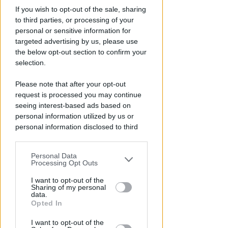
Sicurezza a Riccione. Il M5S:
If you wish to opt-out of the sale, sharing
serve confronto politico serio e
to third parties, or processing of your
non scaricabarile
personal or sensitive information for
targeted advertising by us, please use
Redazione
di
the below opt-out section to confirm your
selection.
Please note that after your opt-out
request is processed you may continue
seeing interest-based ads based on
personal information utilized by us or
personal information disclosed to third
parties prior to your opt-out.
Personal Data
You may separately opt-out of the further
Processing Opt Outs
TANA VINCE A JESI
disclosure of your personal information
Scatta il torneo nazionale Open
by third parties on the IAB’s list of
I want to opt-out of the
Sharing of my personal
femminile del Tennis Club
downstream participants.
data.
Viserba
Opted In
This information may also be disclosed
Icaro Sport
di
I want to opt-out of the
by us to third parties on the IAB’s List of