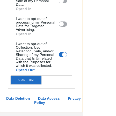
Sale of my Personal
Downstream Participants that may
Data.
further disclose it to other third parties.
Opted In
I want to opt-out of
processing my Personal
Data for Targeted
Advertising.
Opted In
I want to opt-out of
Collection, Use,
Retention, Sale, and/or
Sharing of my Personal
Data that Is Unrelated
with the Purposes for
which it was collected.
Opted Out
CONFIRM
Data Deletion
Data Access
Privacy
Policy