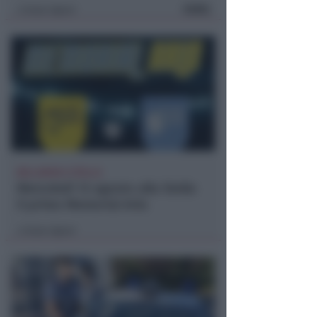
FOTO
Icaro Sport
di
BELLARIVA E STELLA
Mercoledì 12 agosto alla Stella
il primo Memorial Arlo
Icaro Sport
di