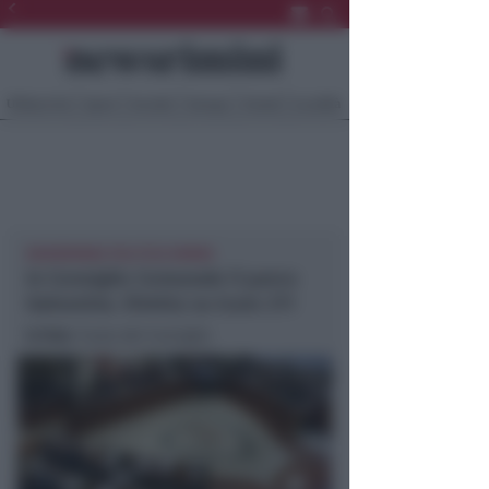
Ultima Ora
Sport
Sociale
Europa
Eventi
Località
NEWSRIMINI POLITICA RIMINI
In Consiglio Comunale il parco
Galvanina. Diretta su Icaro 211
In foto
: l’aula del Consiglio