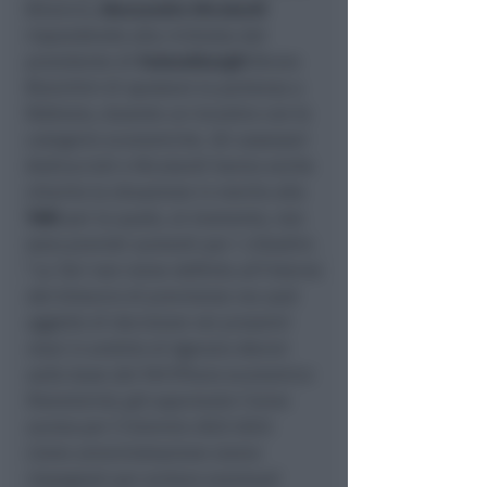
Bilancio,
Alessandro Nicolardi
rispondendo alla richiesta del
presidente di
Federalberghi
Bruno
Bianchini di spostare la partenza a
febbraio, durante un incontro con le
categorie economiche. Gli assessori
Andruccioli e Nicolardi hanno anche
chiarito la situazione in merito alla
TARI
per la quale, al momento, non
sono previsti aumenti per i cittadini.
“
La Tari non viene definita all’interno
del bilancio di previsione ma sarà
oggetto di decisione nei prossimi
mesi in ambito di Agenzia Atersir
sulla base del Pef (Piano economico
finanziario), già approvato l’anno
scorso per il biennio 2022-2023.
Come amministrazione siamo
impegnati per evitare eventuali