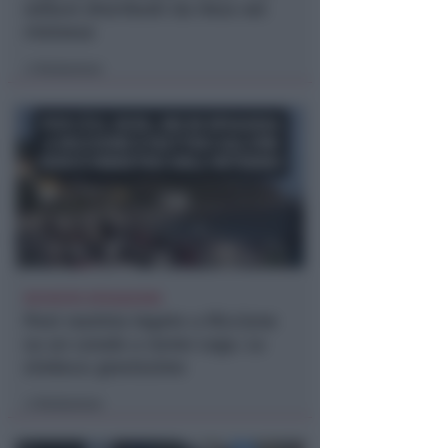
milioni distribuiti da Hera nel
riminese
Redazione
di
RICHIESTA SPIEGAZIONI
Post razzista legato a Riccione
su un canale a nome Lega. La
sindaca: gravissimo
Redazione
di