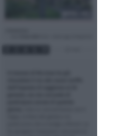
Redazione
di
Dom
15 Gen 2023
10:46 ~ ultimo agg. 30 Mag 05:30
1 min
Il Comune di Riccione ha già
rimandato il via alle nuove tariffe
dell’imposta di soggiorno al 20
gennaio, ma sta cercando di
posticipare ancora di qualche
giorno
, vista la concomitanza con il
Sigep, la fiera del gelato e la
pasticceria che si svolge a Rimini. Lo
ha spiegato l’assessore comunale al