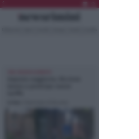
Ultima Ora
Sport
Sociale
Europa
Eventi
Località
TARI, NESSUN AUMENTO
Imposta soggiorno, Riccione
lavora a posticipo nuove
tariffe
In foto
: il Municipio di Riccione