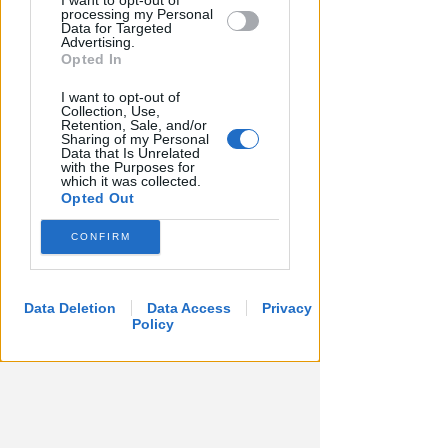
I want to opt-out of
di IEG, stime al rialzo per
processing my Personal
l'esercizio 2026
Data for Targeted
Advertising.
Opted In
Redazione
di
I want to opt-out of
Collection, Use,
Retention, Sale, and/or
Sharing of my Personal
Data that Is Unrelated
with the Purposes for
which it was collected.
Opted Out
CONFIRM
Data Deletion
Data Access
Privacy
Policy