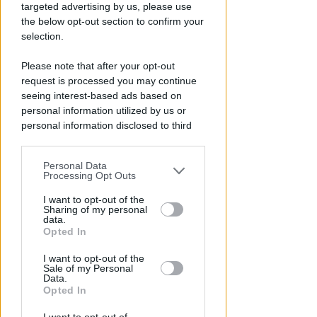
targeted advertising by us, please use
the below opt-out section to confirm your
selection.
OSSERVATORIO CGIL INCA
Allarme infortuni sul lavoro a
Please note that after your opt-out
request is processed you may continue
Rimini: +13% nel primo semestre
seeing interest-based ads based on
dell'anno
personal information utilized by us or
personal information disclosed to third
Redazione
di
parties prior to your opt-out.
Personal Data
You may separately opt-out of the further
Processing Opt Outs
disclosure of your personal information
by third parties on the IAB’s list of
I want to opt-out of the
Sharing of my personal
downstream participants.
data.
Opted In
This information may also be disclosed
I want to opt-out of the
by us to third parties on the IAB’s List of
Sale of my Personal
Downstream Participants that may
Data.
APPROVATO DAL CDA
further disclose it to other third parties.
Opted In
Dati in crescita nella semestrale