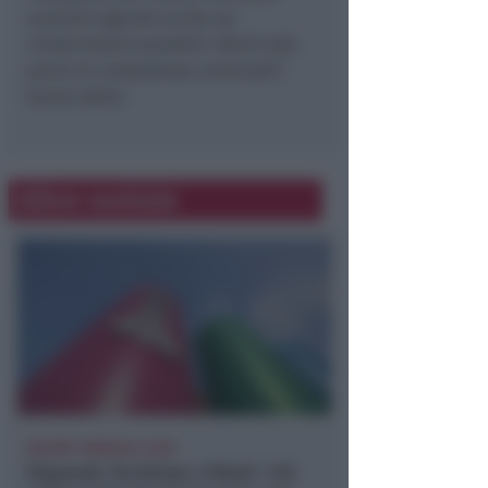
aumenti agendo anche sui
contenimenti possibili riferiti alla
parte di competenza comunale
“,
hanno detto.
Altre notizie
REPORT ANNUALE 2025
Stipendi, forniture, tributi. 145