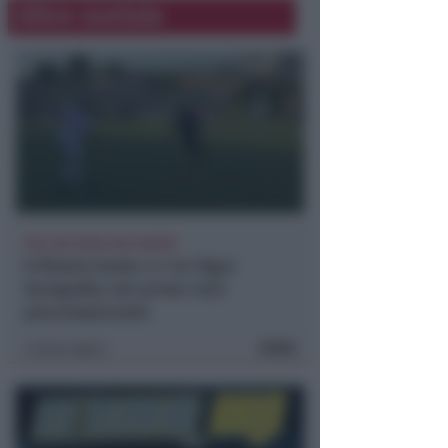
Altre notizie
POLLINI PARA DUE RIGORI
Il Rimini batte 4-1 la Vigor
Senigallia nel primo test
precampionato
FOTO
Icaro Sport
di