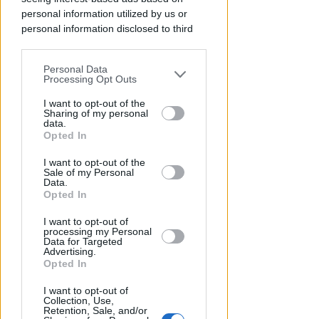
personal information utilized by us or
personal information disclosed to third
parties prior to your opt-out.
Personal Data
You may separately opt-out of the further
Processing Opt Outs
disclosure of your personal information
by third parties on the IAB’s list of
I want to opt-out of the
Sharing of my personal
downstream participants.
data.
Opted In
This information may also be disclosed
TANA VINCE A JESI
I want to opt-out of the
by us to third parties on the IAB’s List of
Scatta il torneo nazionale Open
Sale of my Personal
Downstream Participants that may
Data.
femminile del Tennis Club
further disclose it to other third parties.
Opted In
Viserba
I want to opt-out of
Icaro Sport
di
processing my Personal
Data for Targeted
Advertising.
Opted In
I want to opt-out of
Collection, Use,
Retention, Sale, and/or