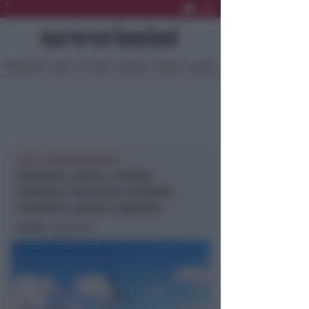
Ultima Ora
Sport
Sociale
Europa
Eventi
Località
CON 11 AEROGENERATORI
Impianto eolico a Badia
Tedalda, Provincia di Rimini
ribadisce parere negativo
In foto
: repertorio