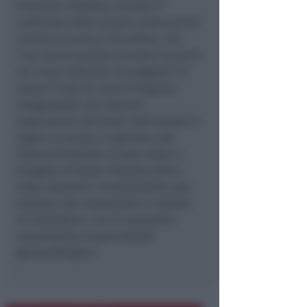
Provincia ribadisce dunque il
contenuto delle proprie osservazioni
inviate lo scorso 3 dicembre, che
"non hanno peraltro trovato riscontro
nei nuovi elaborati di progetto", fa
notare l'Ente di corso d'Augusto,
integrandole con ulteriori
osservazioni derivanti dall'entrata in
vigore, lo scorso 14 gennaio, del
Piano territoriale di Area vasta. Il
progetto di Badia Tedalda eolico
resta insomma "incompatibile, per
porzioni che interessano il comune
di Casteldelci, con la normativa
concernente la pericolosità
geomorfologica".