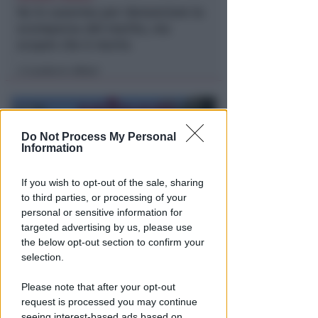
Va in caserma per denunciare la
scomparsa del marito, ma
scopre che è morto
Lamberto Abbati
di
Do Not Process My Personal
Information
If you wish to opt-out of the sale, sharing
to third parties, or processing of your
personal or sensitive information for
targeted advertising by us, please use
DOPO I RECENTI EPISODI
the below opt-out section to confirm your
Sicurezza a Riccione. Il M5S:
selection.
serve confronto politico serio e
non scaricabarile
Please note that after your opt-out
request is processed you may continue
Redazione
di
seeing interest-based ads based on