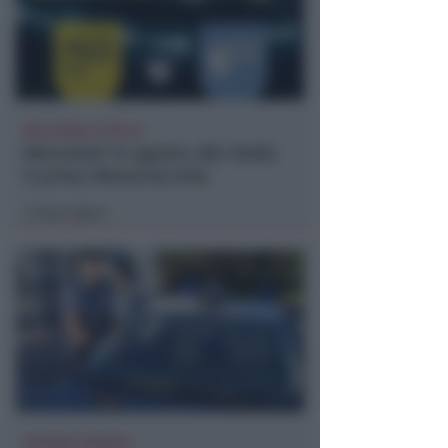
BELLARIVA E STELLA
Mercoledì 12 agosto alla Stella
il primo Memorial Arlo
Icaro Sport
di
VACANZA TRAGICA