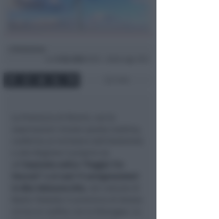
Redazione
di
Lun
8 Giu 2026
18:30 ~ ultimo agg. 19:21
1 min
La Provincia di Rimini, con le
osservazioni inviate questa mattina,
conferma al ministero dell'Ambiente
e alla Regione il proprio no
all'
impianto eolico "Poggio Tre
Vescovi" e ai suoi 11 aerogeneratori
in Alta Valmarecchia
, nel comune di
Badia Tedalda in provincia di Arezzo
vicino al confine con la Romagna. La