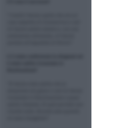
E lì cosa è successo?
“I medici hanno capito che ero un
caso sospetto di Coronavirus e così
mi hanno subito isolato e, con una
ambulanza attrezzata, mi hanno
portato all’ospedale di Rimini”.
Lì è stata confermata la diagnosi ed
è stato subito ricoverato in
Rianimazione?
“Sì hanno visto subito che la
situazione era grave e così mi hanno
ricoverato in Rianimazione e quasi
subito intubato. Di quel periodo non
ricordo nulla. Ricordo solo quando
mi sono risvegliato”.