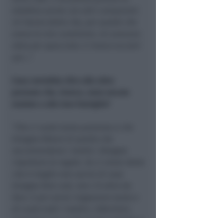
telefono anche con altri conoscenti:
mi hanno detto che, per quelle che
erano le mie condizioni, mi avevano
dato per spacciato. E invece eccomi
qui…”.
Cosa vorrebbe dire alle altre
persone che, invece, sono ancora
malate e alle loro famiglie?
“Che ci vuole tanta pazienza e che
bisogna fidarsi di quello che
raccomandano i medici. Bisogna
rispettare le regole. Se ci viene detto
che è meglio non uscire di casa
bisogna fare così, non c’è altro da
fare. E poi vorrei ringraziare tanto e
di cuore tutti i medici, infermieri,