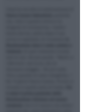
L’Ausl ha raccolto la testimonianza di
Franco Cesare Sebastiani,
paziente
che, visto il quadro clinico e la
diagnosi di Coronavirus, i medici
hanno deciso, subito dopo il suo
arrivo in ospedale, di ricoverare
in
Rianimazione dove è stato sedato e
intubato
. Di quel momento ricorda
solo le voci. Alcune parole. “
Medici o
infermieri, non lo so, che mi
facevano coraggio… Poi più nulla.
Fino a quando mi sono risvegliato…
”.
Per 15 giorni Franco Cesare, 79 anni, è
rimasto in quella sorta di limbo.
Poi
è stato il primo paziente della
Rianimazione riminese ad essere
estubato
. Era il 21 marzo e da allora i
pazienti che, come Sebastiani, sono