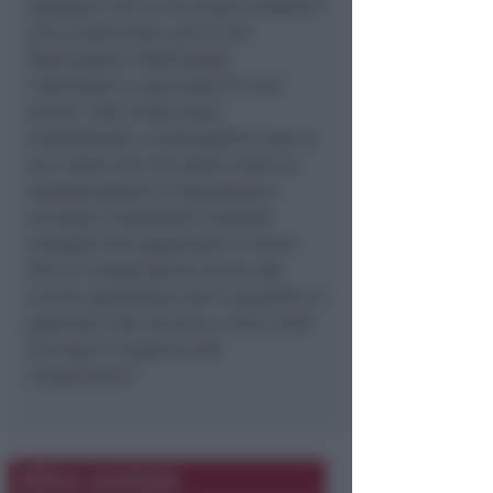
operatori con cui ho avuto contatto e
che si sono presi cura di me.
Rianimatori, infettivologi,
riabilitatori e specialisti di altri
servizi. Tutti molto bravi,
professionali, e tanto gentili. Non ce
ne è stato uno che abbia avuto un
qualsiasi gesto di impazienza o
scortesia, nonostante il grande
impegno che sopportano. E vorrei
fare un complimento anche alle
cucine ospedaliere per la qualità e il
gusto del cibo. Da zero a dieci, tutti
meritano il massimo dei
complimenti”.
Altre notizie