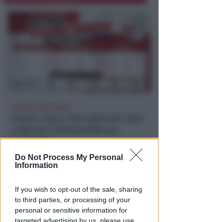
CALCIO ECCELLENZA
Rimini Calcio: 509 abbonati. Nisi
e Bertani indisponibili per
Senigallia
Do Not Process My Personal
Icaro Sport
di
Information
If you wish to opt-out of the sale, sharing
to third parties, or processing of your
personal or sensitive information for
targeted advertising by us, please use