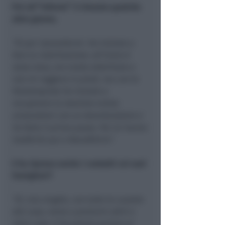
Poi all’“Infermi” è rimasto qualche
altro giorno.
“Sì per riprendermi. Ho iniziato a
fare la riabilitazione: all’inizio è
stata dura, ero molto debilitato e
non mi reggevo in piedi, ma con le
fisioterapiste ho iniziato a
recuperare la stazione eretta
aiutandomi con un deambulatore e
ho fatto il primo passo. Poi mi hanno
trasferito qui a Novafeltria”.
E ha ripreso anche i contatti coi suoi
famigliari?
“Sì, mia moglie, con tutte le cautele
del caso, viene a portarmi abiti e
altre cose. E ho potuto parlare al