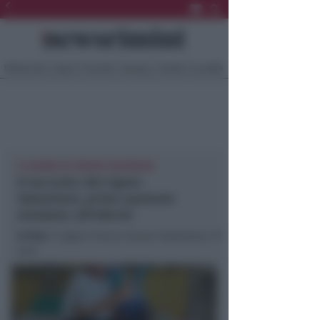
Ultima Ora
Sport
Sociale
Europa
Eventi
Località
15 GIORNI IN TERAPIA INTENSIVA
Il racconto del signor
Sebastiani, primo paziente
estubato all’Infermi
In foto
: il signor Franco Cesare Sebastiani, 79
anni