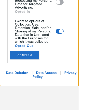
processing my Personal
Controlli nelle colonie
Data for Targeted
Advertising.
abbandonate: due denunce per
Opted In
invasione arbitraria
I want to opt-out of
Redazione
di
Collection, Use,
Retention, Sale, and/or
Sharing of my Personal
Data that Is Unrelated
with the Purposes for
which it was collected.
Opted Out
CONFIRM
Data Deletion
Data Access
Privacy
Policy
NO A PISCINE E TERRAZZE
Piano Arenile. Renzi (FdI):
maldestro tentativo di
urbanizzare la spiaggia
Redazione
di