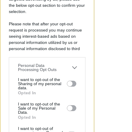
the below opt-out section to confirm your
selection.
Please note that after your opt-out
request is processed you may continue
ISCRIZIONI SINO A FINE AGOSTO
Numeri in forte crescita per la
seeing interest-based ads based on
personal information utilized by us or
Scuola Vela dello Yacht Club
personal information disclosed to third
Rimini
parties prior to your opt-out.
FOTO
Icaro Sport
di
Personal Data
You may separately opt-out of the further
Processing Opt Outs
disclosure of your personal information
by third parties on the IAB’s list of
I want to opt-out of the
Sharing of my personal
downstream participants.
data.
Opted In
This information may also be disclosed
I want to opt-out of the
by us to third parties on the IAB’s List of
Sale of my Personal
Downstream Participants that may
Data.
further disclose it to other third parties.
Opted In
I want to opt-out of
BOLOGNESE E NON SOLO