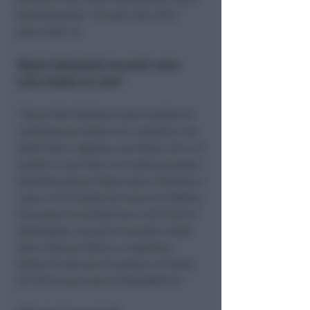
letteralmente “tornati alla vita”,
sono stati 24.
Signor Sebastiani racconti come
sono andate le cose?
“Verso fine febbraio sono andato al
compleanno della mia nipotina che
abita fuori regione, una festa che si è
svolta in una sala con tante persone.
Qualche giorno dopo sono rientrato a
casa e ho iniziato ad avere la febbre.
Ho preso la tachipirina e all’inizio è
abbassata, ma poi è tornata molto
alta e facevo fatica a respirare.
Allora ho deciso di andare al Punto
di Primo soccorso di Novafeltria”.