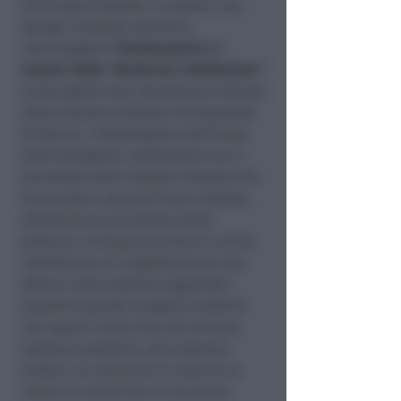
ed è stato intubato. In questi casi,
spiega l’azienda sanitaria,
intervengono
i fisioterapisti e i
medici della “Medicina riabilitativa”
anche grazie alle attrezzature donate
dalla Sanitaria Adjutor all’ospedale
di Rimini. I fisioterapisti dall’inizio
dell’emergenza collaborano con il
personale della Terapia Intensiva fin
da quando i pazienti sono intubati,
attraverso la variazione delle
posture e iniziano la presa in carico
riabilitativa di riadattamento allo
sforzo e alla mobilità seguendo i
pazienti quando vengono trasferiti
nei reparti Covid, fino ad arrivare,
laddove possibile, alla stazione
eretta e al cammino in vista di un
rientro al domicilio in sicurezza.