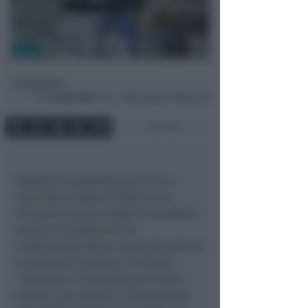
Redazione
di
Gio
16 Apr 2020
11:54 ~ ultimo agg. 27 Mag 22:26
4 min
Quando un paziente comincia a
riprendersi dopo l’infezione da
Coronavirus può rendersi necessario
anche un programma di
riabilitazione fisica. Specialmente se
il paziente è anziano, è rimasto
“allettato” e immobile per molto
tempo o se è stato in rianimazione