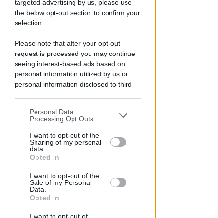
il primo Memorial Arlo
targeted advertising by us, please use
the below opt-out section to confirm your
Icaro Sport
di
selection.
Please note that after your opt-out
request is processed you may continue
seeing interest-based ads based on
personal information utilized by us or
personal information disclosed to third
parties prior to your opt-out.
Personal Data
You may separately opt-out of the further
Processing Opt Outs
disclosure of your personal information
VACANZA TRAGICA
by third parties on the IAB’s list of
I want to opt-out of the
Va in caserma per denunciare la
Sharing of my personal
downstream participants.
data.
scomparsa del marito, ma
Opted In
scopre che è morto
This information may also be disclosed
I want to opt-out of the
by us to third parties on the IAB’s List of
Lamberto Abbati
Sale of my Personal
di
Downstream Participants that may
Data.
further disclose it to other third parties.
Opted In
I want to opt-out of