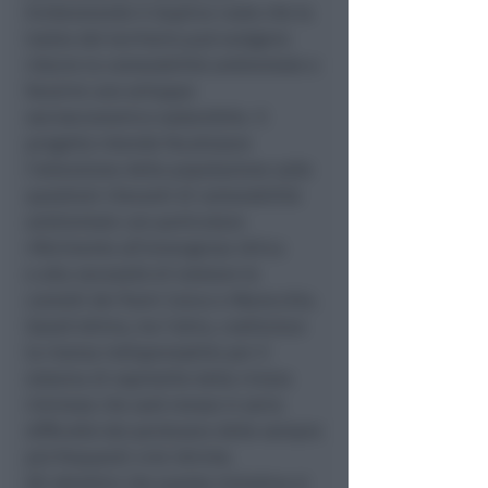
Evidenziando il duplice ruolo che la
tutela del territorio può svolgere:
ridurre la vulnerabilità ambientale e
favorire uno sviluppo
socioeconomico sostenibile. Il
progetto intende focalizzare
l’attenzione della popolazione sulle
questioni rilevanti di vulnerabilità
ambientale con particolare
riferimento all’emergenza idrica
e alla necessità di tutelare le
conoidi dei fiumi Conca e Marecchia.
Quest’ultimo, tra l’altro, costituisce
la risorsa indispensabile per il
sistema di ospitalità della riviera
riminese che sarà messo in seria
difficoltà dal perdurare delle sempre
più frequenti crisi idriche.
Gli obiettivi che questa iniziativa si