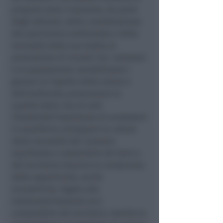
propone sono: l’aumento, da parte
degli abitanti, della considerazione
del patrimonio ambientale e della
necessità della sua tutela; la
promozione di incontri tra i volontari
e la popolazione; sensibilizzare i
giovani al rispetto della natura e
dell’ambiente; promuovere la
qualità della vita di tutti
ribadendol’importanza di ecosistemi
in equilibrio; sviluppare la cultura
della necessità del consumo
equilibrato e sostenibile dei beni e
del territorio; favorire la conoscenza
delle opportunità, anche
economiche, legate alla
tutelavalorizzazione eco-
compatibile del territorio, tramite la