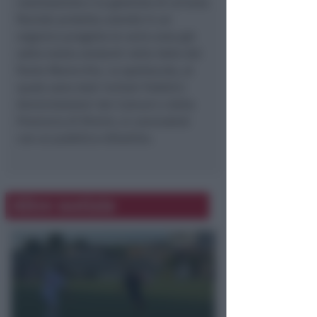
realizzazione e la gestione di un’area
fluviale protetta unendo in un
organico progetto le varie aree già
sotto tutela esistenti nella Valle del
fiume Marecchia. Lo spettacolo, al
quale sono stati invitati Pubblici
Amministratori dei Comuni e della
Provincia di Rimini, si concluderà
con un pubblico dibattito.
Altre notizie