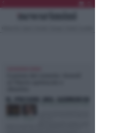
Ultima Ora
Sport
Sociale
Europa
Eventi
Località
NEWSRIMINI RIMINI
Il potere del cemento. Venerdì
al Tiberio spettacolo e
dibattito