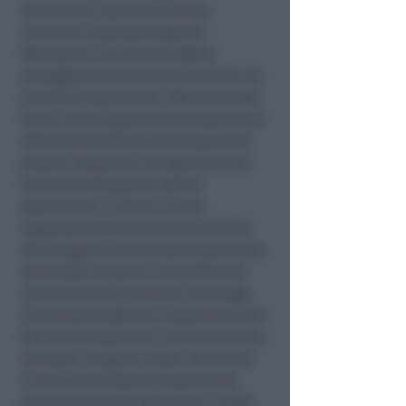
dell’attore, poeta ed ironico
narratore cesenate Roberto
Mercadini e di Davide Fabbri,
ecologista ed autore del libro da cui
è tratto lo spettacolo. Nel nome del
libro e dello spettacolo è esplicito il
riferimento all’intricato sistema di
potere, basato su una gestione del
territorio dettata da spinte
speculative. Il libro e la sua
rappresentazione teatrale nascono
dal bisogno di raccontare quanto sia
diventata invasiva e distruttiva la
commistione d’interessi che piega
l’interesse pubblico a quello privato.
Nel nostro paese si è costruito tanto,
ovunque, troppo e male; mettendo
in atto una evidente dispersione
territoriale delle abitazioni e degli