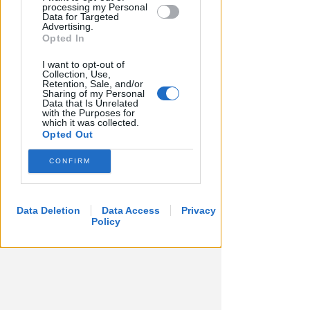
processing my Personal
Data for Targeted
Advertising.
Opted In
I want to opt-out of
Collection, Use,
Retention, Sale, and/or
Sharing of my Personal
Data that Is Unrelated
DOPO I RECENTI EPISODI
with the Purposes for
Sicurezza a Riccione. Il M5S:
which it was collected.
Opted Out
serve confronto politico serio e
non scaricabarile
CONFIRM
Redazione
di
Data Deletion
Data Access
Privacy
Policy