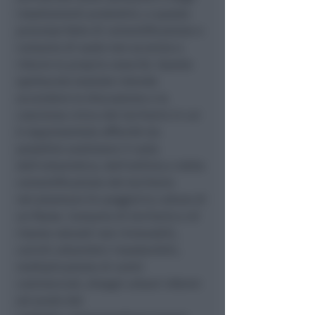
insediamenti produttivi, e questo
processo fatto di cementificazione e
consumo di suolo non accenna a
ridurre la propria voracità. Questo
spettacolo teatrale intende
accendere la discussione e la
coscienza civica del territorio in cui
è rappresentato affinché sia
possibile analizzare il ruolo
dell’urbanistica, dell’edilizia e della
cementificazione del territorio
nel plasmare (in peggio) la cultura di
un Paese. Consumo di territorio e di
risorse naturali non rinnovabili,
carichi urbanistici insostenibili,
moltiplicazione di centri
commerciali, disegni urbani informi
ed avulsi dal