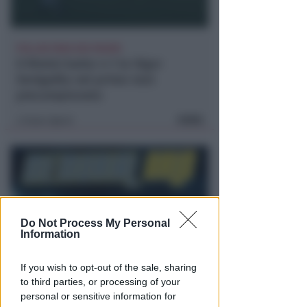
POLLINI PARA DUE RIGORI
Il Rimini batte 4-1 la Vigor
Senigallia nel primo test
precampionato
FOTO
Icaro Sport
di
Do Not Process My Personal
Information
If you wish to opt-out of the sale, sharing
BELLARIVA E STELLA
to third parties, or processing of your
Mercoledì 12 agosto alla Stella
personal or sensitive information for