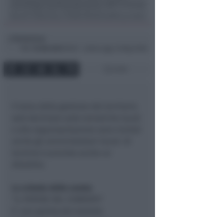
Redazione
di
Mer
16 Ott 2013
09:07 ~ ultimo agg. 24 Mag 19:08
3 min
Il tema della gestione del territorio
sarà declinato sulle tematiche locali
e alla rappresentazione sono invitati
anche gli amministratori locali. Al
termine è previsto anche un
dibattito.
La scheda della serata
“IL POTERE DEL CEMENTO”
E’ uno spettacolo teatrale