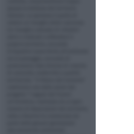
contesto, compromettono troppo
spesso la bellezza del territorio
italiano. La speranza è quella di
vedere un risveglio delle coscienze.
Un risveglio culturale di cittadini
attivi e motivati a difendere il
proprio territorio, cercando
d’impedire nuove ferite all’ambiente
ed al paesaggio, cercando di
promuovere idee diverse di crescita
di comunità, modernità e qualità
territoriale. “Il Potere del Cemento”
costituisce una delle azioni del
progetto “I ragazzi del Fiume”,
un’iniziativa, realizzata da un gran
numero di Associazioni del territorio,
volta a favorire la conoscenza da
parte delle giovani generazioni
alle tematiche ambientali.