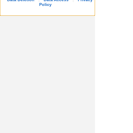
Policy