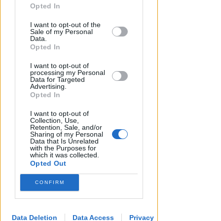
Opted In
This information may also be disclosed
I want to opt-out of the
by us to third parties on the IAB’s List of
Sale of my Personal
Downstream Participants that may
Data.
further disclose it to other third parties.
Opted In
I want to opt-out of
processing my Personal
Data for Targeted
Advertising.
Opted In
POCO DOPO LE 4
Assalto nella notte al bancomat
I want to opt-out of
di Villa Verucchio
Collection, Use,
Retention, Sale, and/or
Sharing of my Personal
FOTO
Redazione
di
Data that Is Unrelated
with the Purposes for
which it was collected.
Opted Out
CONFIRM
Data Deletion
Data Access
Privacy