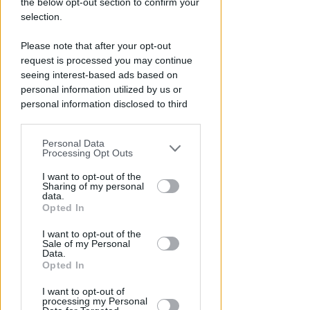
the below opt-out section to confirm your
selection.
VITTIMA UN ANZIANO RIMINESE
Please note that after your opt-out
Borseggi sul Metromare, ladri
request is processed you may continue
arrestati grazie all'occhio
seeing interest-based ads based on
esperto di un agente
personal information utilized by us or
personal information disclosed to third
Lamberto Abbati
di
parties prior to your opt-out.
Personal Data
You may separately opt-out of the further
Processing Opt Outs
disclosure of your personal information
by third parties on the IAB’s list of
I want to opt-out of the
Sharing of my personal
downstream participants.
data.
Opted In
This information may also be disclosed
I want to opt-out of the
by us to third parties on the IAB’s List of
Sale of my Personal
Downstream Participants that may
Data.
further disclose it to other third parties.
Opted In
OSSERVATORIO CGIL INCA
Allarme infortuni sul lavoro a
I want to opt-out of
processing my Personal
Rimini: +13% nel primo semestre