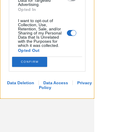
Data for Targeted
dell'anno
Advertising.
Opted In
Redazione
di
I want to opt-out of
Collection, Use,
Retention, Sale, and/or
Sharing of my Personal
Data that Is Unrelated
with the Purposes for
which it was collected.
Opted Out
CONFIRM
Data Deletion
APPROVATO DAL CDA
Data Access
Privacy
Policy
Dati in crescita nella semestrale
di IEG, stime al rialzo per
l'esercizio 2026
Redazione
di