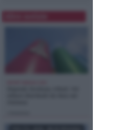
Altre notizie
REPORT ANNUALE 2025
Stipendi, forniture, tributi. 145
milioni distribuiti da Hera nel
riminese
Redazione
di