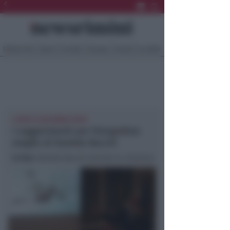
Ultima Ora
Sport
Sociale
Europa
Eventi
Località
LIONS CLUB RIMINI HOST
I suggerimenti per fotografare
meglio di Daniele Bacchi
In foto
: Daniele Bacchi durante la relazione