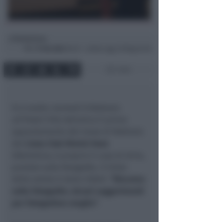
Redazione
di
Mer
9 Feb 2022
00:21 ~ ultimo agg. 29 Mag 07:29
1 min
Si è svolto
martedì 8 febbraio
all’Hotel Villa Adriatica
il primo
appuntamento del mese di febbraio
del
Lions Club Rimini Host
.
Obbiettivo, è proprio il caso di dirlo,
puntato sulla fotografia. Il titolo
della serata è stato infatti:
“Discorso
sulla fotografia: alcuni suggerimenti
per fotografare meglio”
.