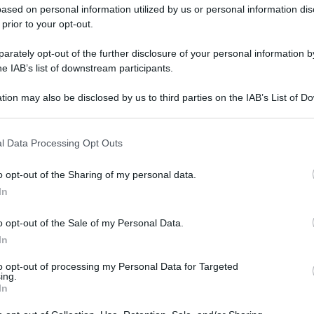
ased on personal information utilized by us or personal information dis
rca 450mila euro dal Piano nazionale di ripresa e
 prior to your opt-out.
della Missione 5, Componente 2, Sottocomponente
using First e stazioni di posta, Sub-investimento
rately opt-out of the further disclosure of your personal information by
he IAB’s list of downstream participants.
no presenti per il Comune di Santarcangelo il
tion may also be disclosed by us to third parties on the IAB’s List of 
ti, la vice sindaca con delega ai Lavori pubblici,
 that may further disclose it to other third parties.
essore ai Servizi alla persona, Inclusione e
l Data Processing Opt Outs
lfare di comunità e social housing, Filippo
sidente facente funzione di Acer, Claudia Corsini,
o opt-out of the Sharing of my personal data.
retto socio-sanitario di Rimini, Kristian Gianfreda.
In
o opt-out of the Sale of my Personal Data.
In
Me
to opt-out of processing my Personal Data for Targeted
ALL'ALTEZZA DI PIAZZA KENNEDY
LEGGI
ing.
Borseggiatori sul Metromare: colti
In
sul fatto e arrestati