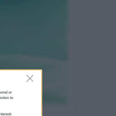
sonal or
ection to
nterest-