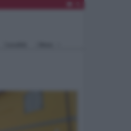
Rimini
Blog
Riccione
Speciali
Santarcangelo
Fiera
Bellaria Igea
Agrinet
M.
Cattolica
Misano
Località
Menu
Coriano
Rimini
Blog
Riccione
Speciali
Santarcangelo
Fiera
Bellaria Igea M.
Agrinet
Cattolica
Misano
Coriano