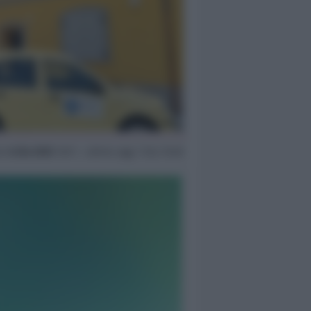
en
6 Giu 2025
16:11 ~ ultimo agg. 7 Giu 15:40