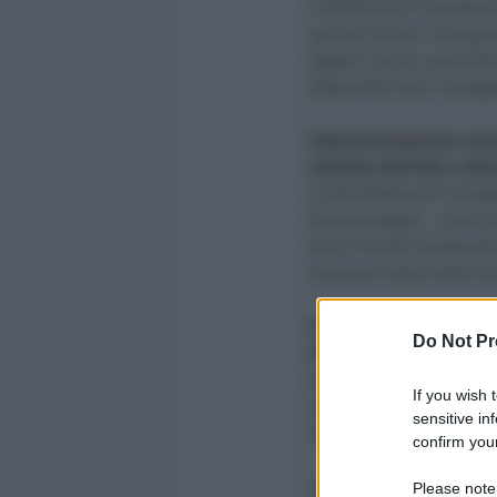
l’obiettivo di imposta
sociale verso il recupe
legami con la comunità:
disponibili per il proge
L’Amministrazione comun
Celletta dell’Olio a Ma
a Este (Padova) il 18 gi
Santarcangelo – dove er
tra le vie del Combarbi
mancare nella notte tra 
L’ex casello di via Cell
Do Not Pr
ristrutturato grazie ai 
presentato e realizzat
If you wish 
collaborazione con Acer,
sensitive in
di Comuni Valmarecchi
confirm your
Complessivamente,
l’i
Please note