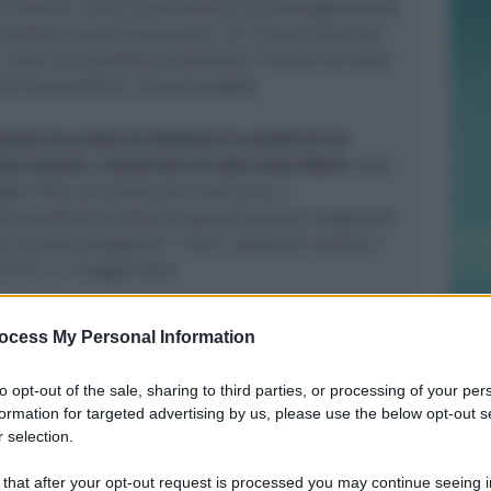
re insieme a loro un percorso di accompagnamento
ro della propria autonomia e di ricostruzione dei
 sarà così possibile aumentare il totale dei posti
tto housing first a Santarcangelo.
ale ha scelto di intitolare il casello di via
rina Sartore, conosciuta da tutti come Maria
: nata
ugno 1944, ha vissuto per tanti anni a
a possibile ascoltarla spesso suonare l’organetto
o e piazza Ganganelli – fino a quando è venuta a
il 6 e il 7 maggio 2024.
etta dell’Olio, infatti, è stato completamente
ocess My Personal Information
fondi del Pnrr
, nell’ambito di un progetto
o dal Comune di Santarcangelo proprio in
to opt-out of the sale, sharing to third parties, or processing of your per
 il distretto socio-sanitario di Rimini e l’Unione
formation for targeted advertising by us, please use the below opt-out s
a.
 selection.
ntervento ha richiesto uno stanziamento di 574mila
 that after your opt-out request is processed you may continue seeing i