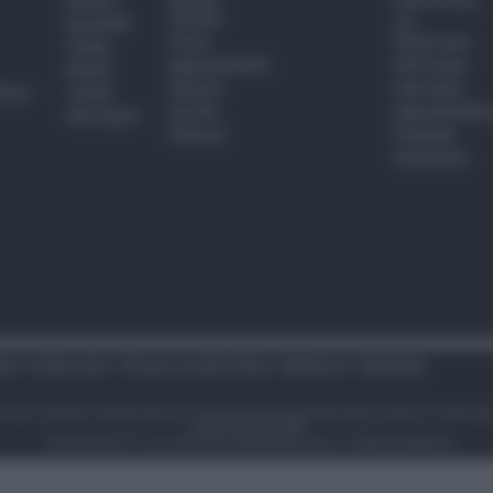
Basket
Perché
Fake & Fact
Sociale
Baseball
TG
Focus
Newsroom
Volley
Appuntamenti
GR Europa
Motori
Dossier
Interviste
hiesa
Tennis
Servizi
Approfondime
Altri Sport
Podcast
Progetto
Redazione
tari
Codice etico
Privacy e Cookie Policy
Redazione
Pubblicità
i sono riservati. Newsrimini.it è una testata registrata Reg. presso il tribuna
P.IVA 01310450406
“newsrimini.it” è un marchio depositato con n° RN2013C000454