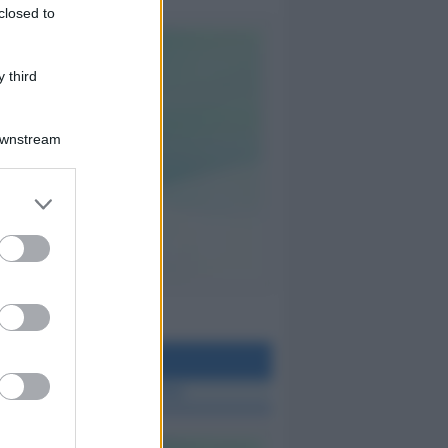
closed to
 third
Downstream
teo Rimini
 TUTTE LE NOTIZIE SUL METEO