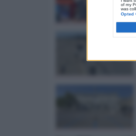
I want t
of my P
was col
Opted 