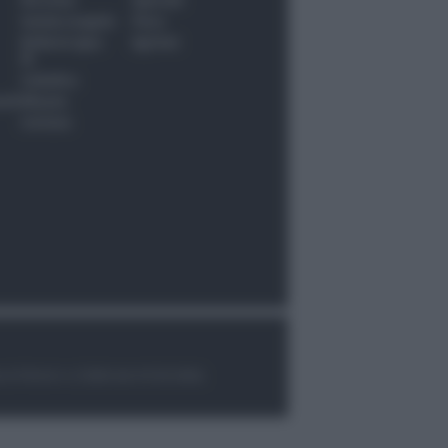
Riccione
Speciali
Santarcangelo
Fiera
Bellaria Igea
Agrinet
M.
Cattolica
nti
Misano
Coriano
le di Rimini n.7/2003 del 07/05/2003,