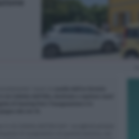
azione
V
recentemente i lavori al
casello dell’ex ferrovia
 via Celletta dell’Olio, destinato a ospitare nuovi
etto di housing first: l’inaugurazione è in
iugno alle ore 16.
a in via Celletta dell’Olio 649 – accoglierà persone
situazioni di marginalità e di povertà estrema, con