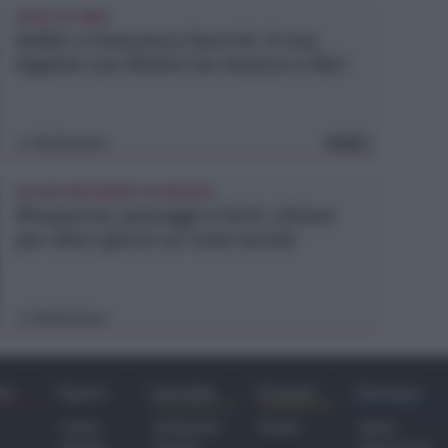
AVEVA 86 ANNI
Addio a Francesco Guccini. Il suo
legame con Rimini tra musica e libri
Redazione
VIDEO
di
ALCUNI PRECEDENTI IN PASSATO
Rivazzurra: pestaggi e furti, chiuso
per dieci giorni un noto locale
Redazione
di
ra
Sport
Sociale
Eventi
Europa
Calcio
Redazione
Eventi
Home