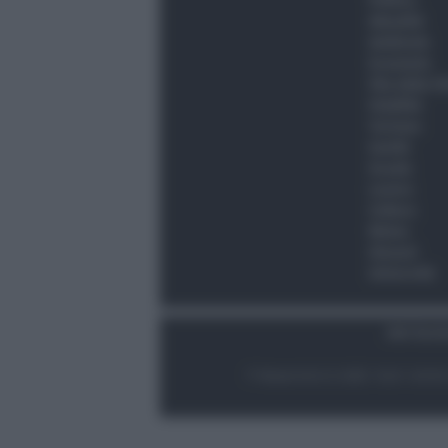
Politica
Attualità
Ambiente
Economia
Vita della C
Viabilità
Turismo
Sanità
Scuola
Lavoro
Cultura
Meteo
Giovani
Università
Dati Socie
© Newsrimini.it 2025. Tutti i diritt