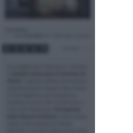
Redazione
di
Mar
18 Feb 2025
15:14 ~ ultimo agg. 11 Lug 03:47
4 min
Un progetto per restaurare e tutelare
il
Giudizio Universale di Giovanni da
Rimini
, il grande affresco trecentesco
originariamente situato nella Chiesa
di Sant’Agostino, poi strappato e
montato su tela a fini conservativi a
inizio del Novecento.
Di proprietà
della Diocesi di Rimini
, l’opera dopo
essere stata esposta ai Palazzi
dell’Arte, è tornata dallo scorso anno