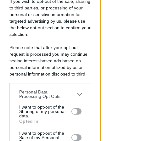
If you wish to opt-out of the sale, sharing
to third parties, or processing of your
personal or sensitive information for
targeted advertising by us, please use
the below opt-out section to confirm your
selection.
Please note that after your opt-out
request is processed you may continue
seeing interest-based ads based on
ARRESTATO DALLA POLIZIA
personal information utilized by us or
Ricercato per truffa in
personal information disclosed to third
Macedonia era in vacanza a
parties prior to your opt-out.
Rimini coi figli
Personal Data
You may separately opt-out of the further
Redazione
Processing Opt Outs
di
disclosure of your personal information
by third parties on the IAB’s list of
I want to opt-out of the
Sharing of my personal
downstream participants.
data.
Opted In
This information may also be disclosed
I want to opt-out of the
by us to third parties on the IAB’s List of
Sale of my Personal
Downstream Participants that may