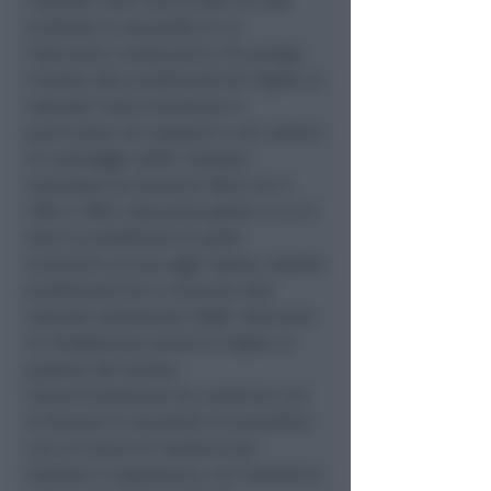
controlli visivi ravvicinati ha reso
evidente la necessità di un
intervento conservativo che ponga
rimedio alle problematiche legate al
naturale invecchiamento in
particolare nei supporti e nei sistemi
di montaggio dello ‘strappo’
realizzato da Giovanni Nave tra il
1916 e 1926, intervento grazie a cui si
deve la possibilità di poter
ammirare ancora oggi l’opera. Queste
problematiche si uniscono alla
naturale alterazione degli interventi
di integrazione pittorica legata al
passare del tempo.
L’Amministrazione ha condiviso con
la Diocesi la necessità di procedere
con un lavoro di restauro per
tutelare il capolavoro, ma l’obiettivo