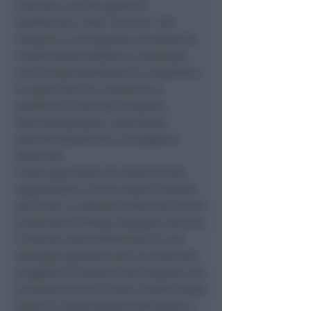
comune è anche quello di
trasformare l’atto “tecnico” del
restauro in una grande occasione di
condivisione pubblica, valutando
con la Soprintendenza le modalità e
le azioni per far conoscere al
pubblico le fasi del recupero,
documentandole, costruendo
attività didattiche e divulgative
dedicate.
L’atto approvato ieri dalla Giunta
rappresenta il primo step di questo
percorso. La sottoscrizione del primo
protocollo d’intesa impegna Comune
e Diocesi nella definizione di una
strategia operativa per la scelta del
progetto di restauro del timpano che
preveda prima di tutto l’analisi dello
stato di conservazione dell’opera e