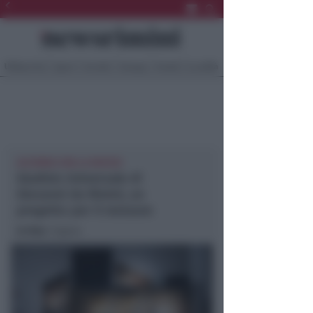
Ultima Ora
Sport
Sociale
Europa
Eventi
Località
ACCORDO CON LA DIOCESI
Giudizio Universale di
Giovanni da Rimini, un
progetto per il restauro
In foto
: l’opera