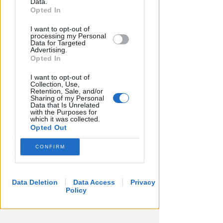
Data.
further disclose it to other third parties.
Opted In
I want to opt-out of
processing my Personal
Data for Targeted
SETTORE IN ESPANSIONE
Advertising.
Artigianato digitale: Rimini
Opted In
seconda provincia in Italia per
crescita
I want to opt-out of
Collection, Use,
Retention, Sale, and/or
Redazione
di
Sharing of my Personal
Data that Is Unrelated
with the Purposes for
which it was collected.
Opted Out
CONFIRM
Data Deletion
Data Access
Privacy
Policy
RICHIAMO AL COMUNE DI RIMINI
Consulenze per indennizzi a