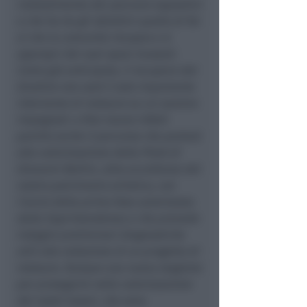
riallestimento dei percorsi espositivi
e che ha tra gli obiettivi quello di far
sì che la comunità riscopra e si
appropri dei suoi spazi museali.
Come già anticipato, il recupero del
Giudizio non sarà il solo importante
intervento di restauro su cui saremo
impegnati: a fine marzo infatti
partirà anche il percorso che porterà
alla valorizzazione della Pietà di
Giovanni Bellini, altra eccellenza del
nostro patrimonio artistico, con
l’avvio della prima fase autorizzata
dalla Soprintendenza e che prevede
indagini preliminari diagnostiche
utili alla redazione di un progetto di
restauro. Dunque una nuova stagione
per proseguire nella valorizzazione
dei nostri tesori, che sono