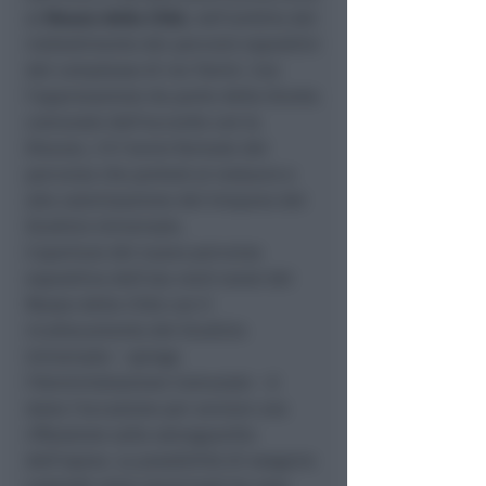
al
Museo della Città
, nell’ambito del
riallestimento dei percorsi espositivi
del complesso di via Tonini. Con
l’approvazione da parte della Giunta
comunale dell’accordo con la
Diocesi, c’è l’avvio formale del
percorso che porterà al restauro e
alla valorizzazione del timpano del
Giudizio Universale.
L’apertura del nuovo percorso
espositivo dell’ala nord-ovest del
Museo della Città con il
ricollocamento del Giudizio
Universale – spiega
l’Amministrazione Comunale – è
stata l’occasione per avviare una
riflessione sulla salvaguardia
dell’opera. La possibilità di eseguire