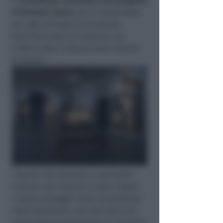
Il
consulente scientifico del progetto
è Giovanni Sassu
che si relazionerà,
per ogni sviluppo procedurale
dell’intervento di restauro, con
l’Ufficio Beni Culturali della Diocesi
di Rimini.
〈
〉
“Quella che andremo a realizzare
insieme alla Diocesi e sotto l’egida
in ogni passaggio della competente
Soprintendenza, non sarà solo una
straordinaria operazione di recupero