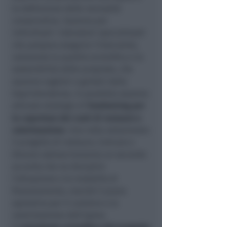
la definizione delle necessità
conservative. Saranno poi
individuati i laboratori specializzati
che possano eseguire l’intervento,
valutando la qualità scientifica e la
sostenibilità delle proposte, che
saranno vagliati e guidati dalla
Soprintendenza. In parallelo saranno
attivate strategie di
fundraising per
la copertura dei costi di restauro e
valorizzazione
. Una volta selezionato
il progetto di restauro, Comune e
Diocesi sottoscriveranno un secondo
accordo che ne disciplini
l’attuazione e le modalità di
finanziamento, nonché il piano
operativo per il cantiere e la
valorizzazione dell’opera.