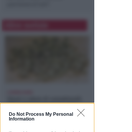
patrimonio di tutti”.
Altre notizie
A RIMINI NORD
Viavai e odore di cannabinoidi.
Blitz nell'appartamento della
spacciatrice
Do Not Process My Personal
Information
Redazione
di