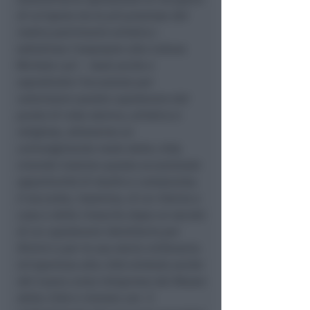
di un’opera tra le più preziose del
nostro patrimonio artistico
–
sottolinea l’assessore alla Cultura
Michele Lari –
Sarà anche e
soprattutto l’occasione per
valorizzare questo capolavoro dal
punto di vista storico, artistico e
religioso, attraverso un
coinvolgimento reale della città,
vivendo insieme questa eccezionale
opportunità di studio e conoscenza.
Il racconto, insomma, di un ritorno a
casa e della rinascita dopo un secolo
di un capolavoro identitario per
Rimini e per la sua storia millenaria.
Un’apertura alla città simbolo anche
del nuovo corso intrapreso dal Museo
della Città e iniziato con il