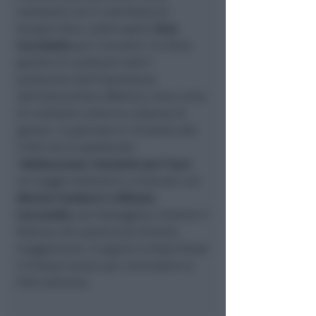
realizzato con il contributo di
Gruppo Hera, vedrà ospite
Gino
Cecchettin
per l'incontro "La forza
gentile di cambiare tutto":
parleremo dell'importanza
dell'educazione affettiva come arma
di contrasto contro la violenza di
genere. La giornata si chiuderà alle
21:00 con lo spettacolo
"
Adolescenza: istruzioni per l’uso
",
un viaggio letterario e musicale con
Alessia Canducci e Alfonso
Cuccurullo
, per festeggiare insieme il
festival che quest’anno diventa
maggiorenne. A seguire la festa finale
in Piazza Cavour per concludere la
XVIII edizione.