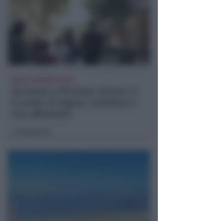
DOPO I RECENTI FATTI
Sicurezza a Riccione. Azione: si
è scelto di negare i problemi e
non affrontarli
Redazione
di