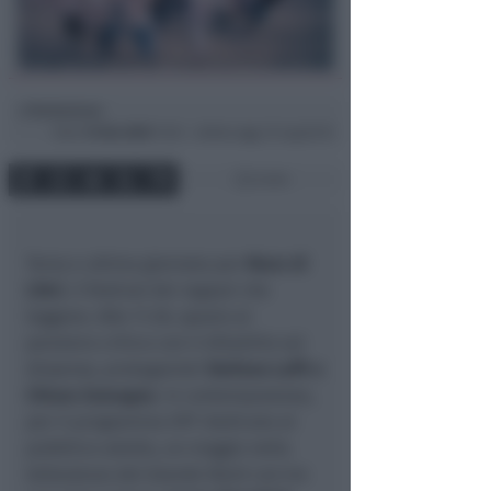
Redazione
di
Dom
15 Giu 2025
11:25 ~ ultimo agg. 27 Lug 02:15
2 min
Terza e ultima giornata per
Mare di
Libri
, il festival dei ragazzi che
leggono. Alle 11.30, spazio al
pensiero critico con il dibattito sul
dissenso, protagonisti
Stefano Laffi e
Chiara Zamagna
. In contemporanea,
per il programma OFF dedicato al
pubblico adulto, un viaggio nella
letteratura del Grande Nord con tre