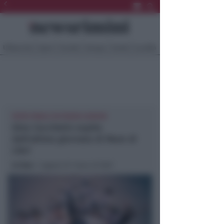
Ultima Ora
Sport
Sociale
Europa
Eventi
Località
FESTA FINALE IN PIAZZA CAVOUR
Gino Cecchetin ospite
dell'ultima giornata di Mare di
Libri
In foto
: i ragazzi di ‘mare di libri’