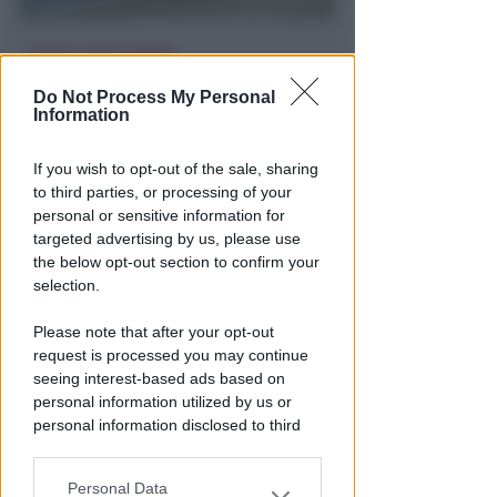
CALDO E CIELO SERENO
Meteo: per la settimana di
Do Not Process My Personal
ferragosto poche novità
Information
all'orizzonte
If you wish to opt-out of the sale, sharing
Redazione
di
to third parties, or processing of your
personal or sensitive information for
targeted advertising by us, please use
the below opt-out section to confirm your
selection.
Please note that after your opt-out
request is processed you may continue
seeing interest-based ads based on
personal information utilized by us or
personal information disclosed to third
GOLDEN CLUB RIMINI
Marco Ercoli e Chiara Camporesi
parties prior to your opt-out.
vincono la 7ª Guarda Rimini
Personal Data
You may separately opt-out of the further