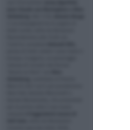
voci d'eccezione:
Jenny Jägerfeld,
Jean-Claude van Rijckeghem e Ellen
Strömberg
. Alle 11:30,
Antonia Murgo
ci accompagnerà tra le pagine di
Ande Lande, edito da Bompiani.
Riprenderemo alle 15.00 con
l'autrice canadese
Deborah Ellis
,
penna di titoli celebri come Sotto il
burqua. A seguire, un pomeriggio
intenso di incontri del format
"Dentro al libro” con
Ellen
Strömberg,
candidata al Premio
Mare di Libri con E poi prenderemo
New York, Daniele Mencarelli e
Davide Morosinotto, che presenterà
per la prima volta il suo nuovo
romanzo
Il leggendario tesoro di
Hell Gate
, edito da Mondadori.
L’evento speciale delle 18:00,