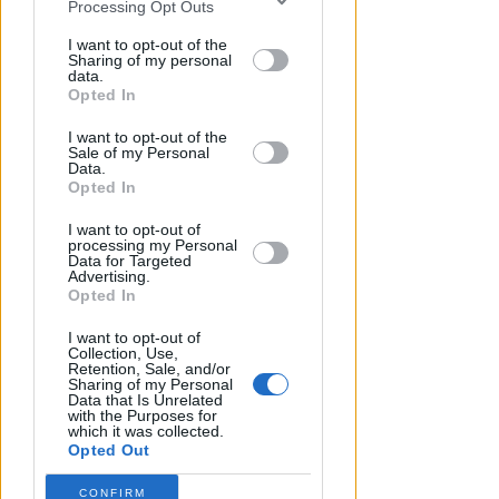
Processing Opt Outs
FOTO
disclosure of your personal information
Icaro Sport
di
by third parties on the IAB’s list of
I want to opt-out of the
Sharing of my personal
downstream participants.
data.
Opted In
This information may also be disclosed
I want to opt-out of the
by us to third parties on the IAB’s List of
Sale of my Personal
Downstream Participants that may
Data.
further disclose it to other third parties.
Opted In
I want to opt-out of
processing my Personal
Data for Targeted
Advertising.
DI NUOVO ACCESSIBILE DA MAGGIO
Opted In
Il Bosco delle Grazie: a
Covignano un luogo per
I want to opt-out of
rifugiarsi nella natura
Collection, Use,
Retention, Sale, and/or
Sharing of my Personal
Redazione
di
Data that Is Unrelated
with the Purposes for
which it was collected.
Opted Out
CONFIRM