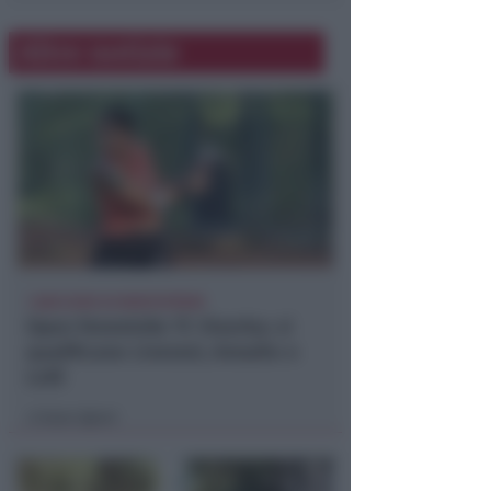
Altre notizie
1.000 EURO DI MONTEPREMI
Open femminile TC Viserba: si
qualificano Liverani, Amadio e
Lolli
Icaro Sport
di