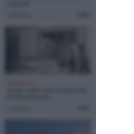
traguardi
FOTO
Redazione
di
POCO DOPO LE 4
Assalto nella notte al bancomat
di Villa Verucchio
FOTO
Redazione
di