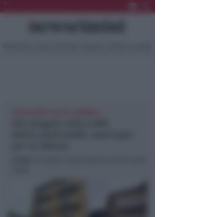
Ultima Ora
Sport
Sociale
Europa
Eventi
Località
SEQUESTRATI AUTO E IMMOBILI
Già indagato nella truffa
dell’ex hotel Gobbi, nuovi guai
per un 30enne
In foto
: la polizia Locale davanti all’ex hotel
Gobbi