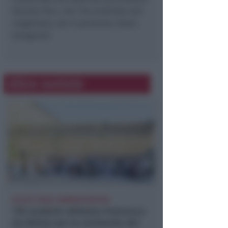
Daniele Paci, che l’ha ereditata dal
magistrato, ora in pensione, Paolo
Gengarelli.
Altre notizie
ACCOLTI DAGLI AMMINISTRATORI
178 studenti all'Arena Francesca
da Rimini per la Cerimonia dei