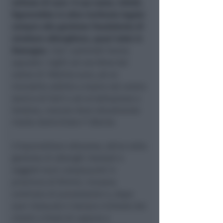
milione di euro
.
Il suo nome, infatti,
figurerebbe in altre inchieste legate
sempre alla gestione fraudolenta di
strutture alberghiere, quasi tutte in
Romagna
. Così i poliziotti hanno
apposto i sigilli ad una Bmw dal
valore di 100mila euro, ad un
immobile adibito a teatro nel centro
storico di Forlì e ad un’abitazione a
Gradara, comune dove attualmente
risulta domiciliato il 30enne.
L’imprenditore albanese, attivo nella
gestione di alberghi intestati e
soggetti terzi compiacenti in
provincia di Rimini, riceveva
centinaia di prenotazioni e, dopo
aver intascato il denaro richiesto dai
clienti a titolo di caparra o