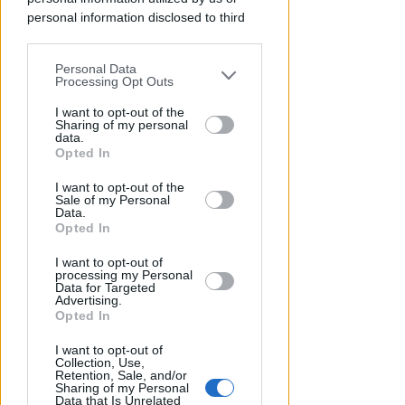
personal information disclosed to third
RICHIESTA SPIEGAZIONI
parties prior to your opt-out.
Post razzista legato a Riccione
su un canale a nome Lega. La
Personal Data
You may separately opt-out of the further
Processing Opt Outs
sindaca: gravissimo
disclosure of your personal information
by third parties on the IAB’s list of
I want to opt-out of the
Redazione
di
Sharing of my personal
downstream participants.
data.
Opted In
This information may also be disclosed
I want to opt-out of the
by us to third parties on the IAB’s List of
Sale of my Personal
Downstream Participants that may
Data.
further disclose it to other third parties.
Opted In
I want to opt-out of
processing my Personal
Data for Targeted
Advertising.
Opted In
VITTIMA UN ANZIANO RIMINESE
Borseggi sul Metromare, ladri
I want to opt-out of
Collection, Use,
arrestati grazie all'occhio
Retention, Sale, and/or
Sharing of my Personal
esperto di un agente
Data that Is Unrelated