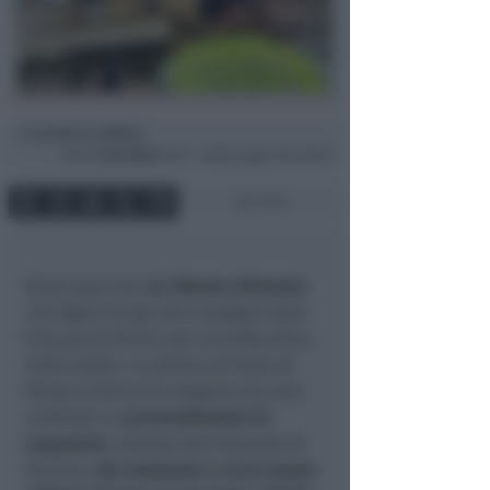
Lamberto Abbati
di
Mar
4 Feb 2025
02:33 ~ ultimo agg. 9 Giu 09:44
2 min
Nuovi guai per
un 30enne albanese
che figura tra gli otto indagati dalla
Procura di Rimini per la truffa all’ex
hotel Gobbi. La polizia di Stato di
Pesaro-Urbino ha eseguito nei suoi
confronti un
provvedimento di
sequestro
, emesso dal tribunale di
Ancona,
che ammonta a circa mezzo