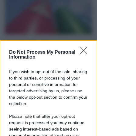
REPORT ANNUALE 2025
Stipendi, forniture, tributi. 145
Do Not Process My Personal
milioni distribuiti da Hera nel
Information
riminese
If you wish to opt-out of the sale, sharing
Redazione
di
to third parties, or processing of your
personal or sensitive information for
targeted advertising by us, please use
the below opt-out section to confirm your
selection.
Please note that after your opt-out
request is processed you may continue
seeing interest-based ads based on
personal information utilized by us or