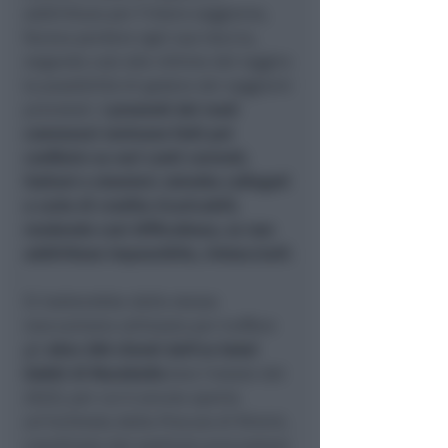
addirittura per l’intero soggiorno,
faceva perdere ogni sua traccia,
negando così alle vittime del raggiro
la possibilità di godere dei soggiorni
prenotati.
I proventi dei reati
commessi venivano fatti poi
confluire su vari conti correnti,
italiani e stranieri, talvolta collegati
a carte di credito ricaricabili,
rendendo così difficoltoso, se non
addirittura impossibile, rintracciarli
.
Si tratterebbe dello stesso
meccanismo utilizzato per truffare
gli
oltre 200 clienti dell’ex hotel
Gobbi di Marebello
(era l’estate del
2022), per cui è ancora aperta
un’inchiesta della Procura di Rimini,
coordinata dal sostituto procuratore