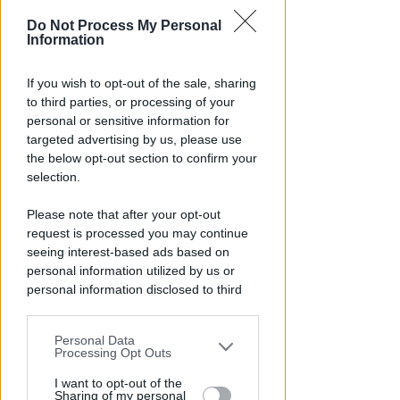
Do Not Process My Personal
Information
If you wish to opt-out of the sale, sharing
to third parties, or processing of your
personal or sensitive information for
RITARDI
targeted advertising by us, please use
Sbatte contro il muso del treno,
the below opt-out section to confirm your
sbalzato sulla banchina. Grave
selection.
al Bufalini
Please note that after your opt-out
FOTO
Redazione
di
request is processed you may continue
seeing interest-based ads based on
personal information utilized by us or
personal information disclosed to third
parties prior to your opt-out.
Personal Data
You may separately opt-out of the further
Processing Opt Outs
disclosure of your personal information
by third parties on the IAB’s list of
I want to opt-out of the
Sharing of my personal