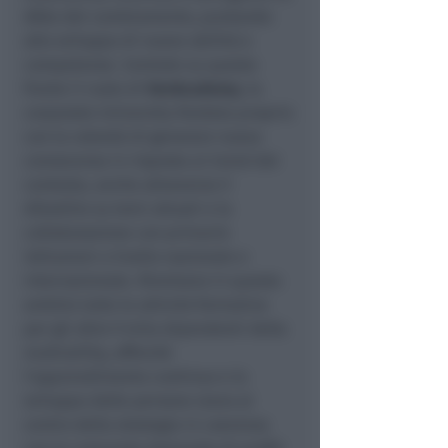
sfida del cambiamento, puntando
allo sviluppo di nuove abilità e
competenze. Centrale su questo
fronte il ruolo di
HerAcademy
, la
corporate University fondata proprio
con la volontà di generare nuova
conoscenza in risposta ai trend del
contesto, anche attraverso il
dibattito su temi attuali e la
collaborazione con primarie
istituzioni a livello nazionale e
internazionale. Rientrano in questo
ambito tutte le attività formative
per gli oltre 9 mila dipendenti della
multiutility, affinché
l’apprendimento continuo e lo
sviluppo delle persone siano al
centro della strategia in coerenza