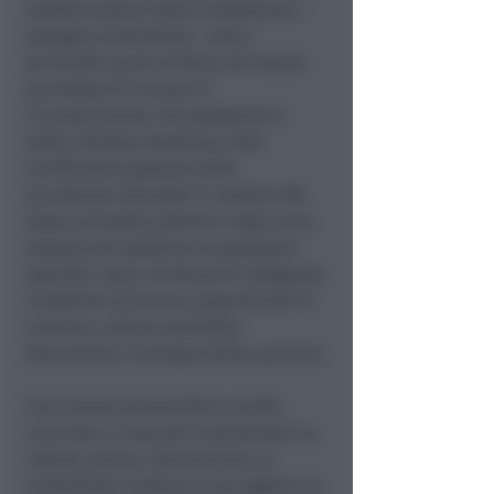
trasformazione delle competenze –
spiegala multiutility – sono i
principali punti di forza che hanno
permesso di ricevere il
riconoscimento. Ad assegnarlo è
stato l’Istituto olandese, ente
certificatore globale delle
eccellenze aziendali in ambito HR,
dopo un’analisi attenta e ogni anno
sempre più selettiva su parametri
specifici come retribuzioni adeguate,
condizioni di lavoro, opportunità di
carriera, cultura aziendale,
formazione e sviluppo delle persone.
Con visione pionieristica, scelte
concrete e crescenti investimenti su
risorse umane e formazione, la
multiutility continua a raccogliere la