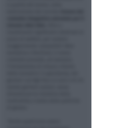
e qualità del lavoro, come
testimoniato dal recente
rinnovo del
contratto integrativo aziendale per il
triennio 2022-2024
. Oltre a
investimenti significativi destinati al
piano di welfare, per rendere
maggiormente compatibili sfera
lavorativa e familiare, il nuovo
contratto prevede, ad esempio,
l’introduzione di misure a favore
delle lavoratrici in gravidanza, dei
genitori con figli fino a 6 anni e di chi
assiste genitori anziani, senza
dimenticare le iniziative della
multiutility a tutela delle politiche
di genere.
“Anche quest’anno essere