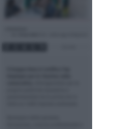
Redazione
di
Mer
18 Gen 2023
07:53 ~ ultimo agg. 30 Mag 05:43
3 min
Il Gruppo Hera si certifica Top
Employer per la 14esima volta
consecutiva
, distinguendosi per le
proprie politiche lavorative e
posizionandosi tra le prime tre in
Italia su 1.600 imprese analizzate.
Benessere delle persone,
formazione, crescita professionale e