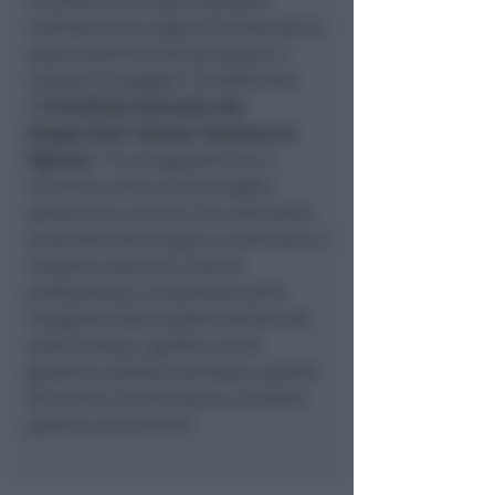
riconosciuti da Top Employers
Institute tra le migliori società per le
nostre politiche del personale ci
riempie di orgoglio” ha affermato
il
Presidente Esecutivo del
Gruppo Hera Tomaso Tommasi di
Vignano
. “È un traguardo che ci
incentiva a fare ancora meglio,
sempre più convinti che valorizzare
le persone del Gruppo e continuare a
investire sulla loro crescita
professionale, rendendole parte
integrante della trasformazione del
nostro tempo, significa anche
garantire solidità aziendale, qualità
dei servizi che forniamo e ricadute
positive sui territori.”