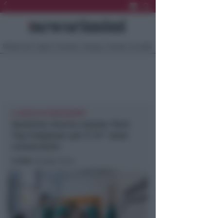
Ultima Ora
Sport
Sociale
Europa
Eventi
Località
IL RUOLO DI HERACADEMY
Gestione risorse umane: Hera
Top Employer per il 14° anno
consecutivo
In foto
: Gruppo Hera