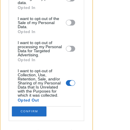
downstream participants.
data.
Opted In
DOPO I RECENTI FATTI
This information may also be disclosed
Sicurezza a Riccione. Azione: si
I want to opt-out of the
by us to third parties on the IAB’s List of
è scelto di negare i problemi e
Sale of my Personal
Downstream Participants that may
Data.
non affrontarli
further disclose it to other third parties.
Opted In
Redazione
di
I want to opt-out of
processing my Personal
Data for Targeted
Advertising.
Opted In
I want to opt-out of
Collection, Use,
Retention, Sale, and/or
Sharing of my Personal
Data that Is Unrelated
with the Purposes for
which it was collected.
Opted Out
CALDO E CIELO SERENO
CONFIRM
Meteo: per la settimana di
ferragosto poche novità
all'orizzonte