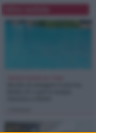
Altre notizie
TRAGEDIA SFIORATA SUL TITANO
Rischia di annegare in piscina.
Bimbo di 4 anni in terapia
intensiva a Rimini
Redazione
di