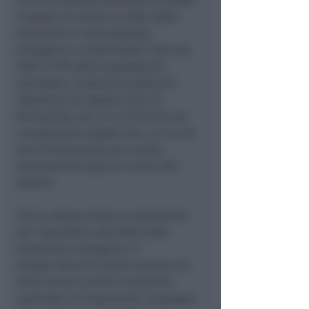
con la crescente domanda di profili
in grado di vincere le sfide delle
transizioni in atto (digitale,
energetica e ambientale). Solo nel
2022 il 97% della popolazione
aziendale, compresa quella più
operativa, ha seguito corsi di
formazione, per circa 270 mila ore
complessive erogate pari a circa 30
ore di formazione pro-capite,
ampiamente sopra la media del
settore.
Con la stessa visione e soprattutto
per rispondere alla sfida della
transizione energetica, il
Gruppo Hera ha inoltre avviato nei
mesi scorsi su tutto il territorio
nazionale un’importante campagna