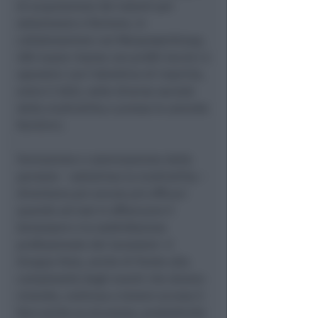
di acquisizione dei talenti per
selezionare e formare, in
collaborazione con ManpowerGroup,
300 nuove risorse con profili tecnici e
operativi con l’obiettivo di inserirle,
entro il 2023, nelle diverse società
della multiutility e presso le aziende
fornitrici.
Formazione e valorizzazione delle
persone – sottolinea la multiutility –
diventano poi ancora più efficaci
quando ad essi si affiancano il
benessere e la soddisfazione
professionale dei lavoratori. Il
Gruppo Hera, anche di fronte alla
complessità degli eventi che stiamo
vivendo, continua a tenere acceso il
faro anche su sicurezza, produttività