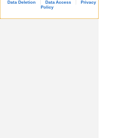
Data Deletion
Data Access
Privacy
Policy
Redazione
di
DI NUOVO ACCESSIBILE DA MAGGIO
Il Bosco delle Grazie: a
Covignano un luogo per
rifugiarsi nella natura
Redazione
di