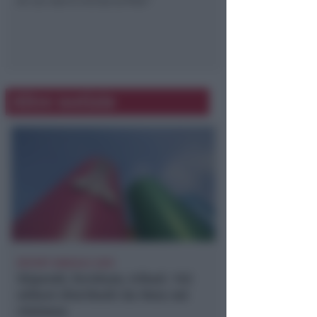
di cui non è vicina la fine.”
Altre notizie
REPORT ANNUALE 2025
Stipendi, forniture, tributi. 145
milioni distribuiti da Hera nel
riminese