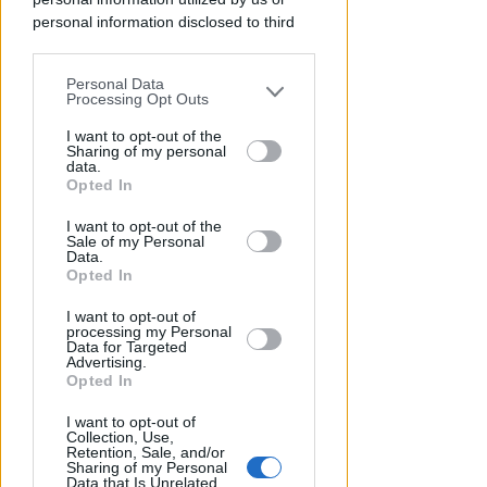
personal information disclosed to third
OSSERVATORIO CGIL INCA
parties prior to your opt-out.
Allarme infortuni sul lavoro a
Rimini: +13% nel primo semestre
Personal Data
You may separately opt-out of the further
Processing Opt Outs
dell'anno
disclosure of your personal information
by third parties on the IAB’s list of
I want to opt-out of the
Redazione
di
Sharing of my personal
downstream participants.
data.
Opted In
This information may also be disclosed
I want to opt-out of the
by us to third parties on the IAB’s List of
Sale of my Personal
Downstream Participants that may
Data.
further disclose it to other third parties.
Opted In
I want to opt-out of
processing my Personal
Data for Targeted
Advertising.
Opted In
APPROVATO DAL CDA
Dati in crescita nella semestrale
I want to opt-out of
Collection, Use,
di IEG, stime al rialzo per
Retention, Sale, and/or
Sharing of my Personal
l'esercizio 2026
Data that Is Unrelated