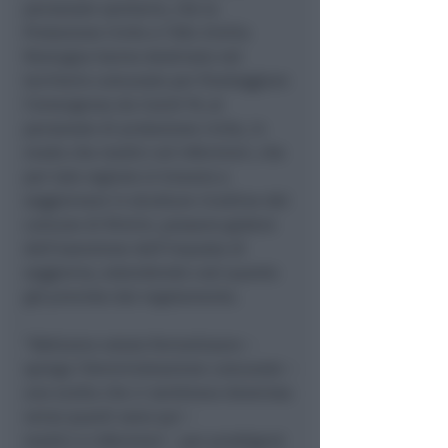
personale sanitario, che la
Protezione Civile e l’ASL Emilia
Romagna hanno destinato nel
territorio comunale per fronteggiare
l’emergenza da Covid-19, al
personale di protezione civile, in
modo che medici ed infermieri, che
per tale ragione si trovano a
soggiornare in strutture ricettive del
comune di Rimini, possano godere
dell’esenzione dell’imposta di
soggiorno, estendendo così quanto
già previsto dal regolamento.
“Abbiamo voluto formalizzare –
spiega l’Amministrazione comunale –
una scelta che ci sembrava doverosa
verso quanti sono qui –
medici e infermieri – per prodigarsi