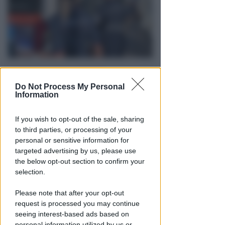
VITTIMA UN ANZIANO RIMINESE
Borseggi sul Metromare, ladri
Do Not Process My Personal
arrestati grazie all'occhio
Information
esperto di un agente
If you wish to opt-out of the sale, sharing
Lamberto Abbati
di
to third parties, or processing of your
personal or sensitive information for
targeted advertising by us, please use
the below opt-out section to confirm your
selection.
Please note that after your opt-out
request is processed you may continue
seeing interest-based ads based on
personal information utilized by us or