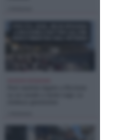
Redazione
di
RICHIESTA SPIEGAZIONI
Post razzista legato a Riccione
su un canale a nome Lega. La
sindaca: gravissimo
Redazione
di