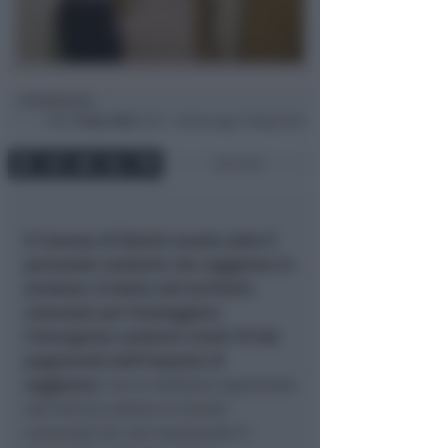
Redazione
di
Mer
15 Apr 2020
11:54 ~ ultimo agg. 27 Mag 22:26
2 min
Il Comune di Rimini esenta tutto il
personale sanitario che soggiorna in
strutture ricettive del territorio
comunale per fronteggiare
l’emergenza
sanitaria Covid-19 dal
pagamento dell’imposta di
soggiorno.
Con la delibera approvata
nell’ultima seduta la Giunta
comunale ha così equiparato il