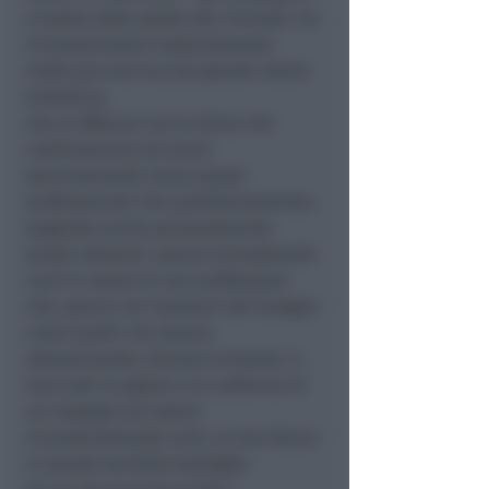
a tutela della salute dei riminesi. Un
riconoscimento materialmente
molto piccolo ma dal grande valore
simbolico,
che si affianca con la stima che
continueremo ad avere
perennemente verso questi
professionisti che quotidianamente,
pagando anche personalmente
prezzi altissimi, stanno dimostrando
cos’è il valore di una professione
che, specie nei momenti del bisogno
come quelli che stiamo
attraversando, diventa missione. A
loro tutti un grazie e la conferma di
un impegno ad essere
vicendevolmente uniti, al loro fianco
in questa terribile battaglia