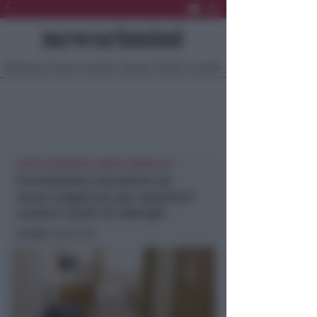
Ultima Ora
Sport
Sociale
Europa
Eventi
Località
GESTO DOVEROSO, GRAZIE SIMBOLICO
Formalizzata esenzione da
tassa soggiorno per operatori
sanitari ospiti di alberghi
In foto
: repertorio